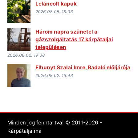
Leláncolt kapuk
2026.08.05. 18:33
Három napra szünetel a
gázszolgáltatás 17 kárpátaljai
településen
2026.08.02. 19:38
Elhunyt Szalai Imre, Badaló elöljárója
2026.08.02. 16:43
Minden jog fenntartva! © 2011-2026 -
Kárpátalja.ma