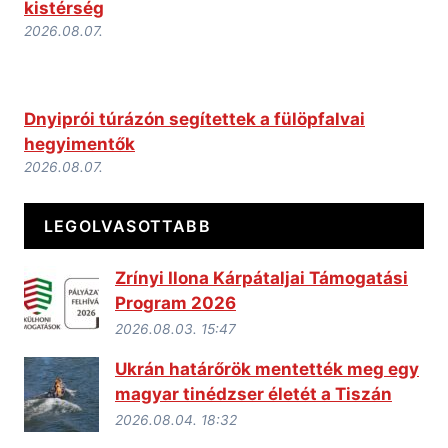
kistérség
2026.08.07.
Dnyiprói túrázón segítettek a fülöpfalvai
hegyimentők
2026.08.07.
LEGOLVASOTTABB
Zrínyi Ilona Kárpátaljai Támogatási
Program 2026
2026.08.03. 15:47
Ukrán határőrök mentették meg egy
magyar tinédzser életét a Tiszán
2026.08.04. 18:32