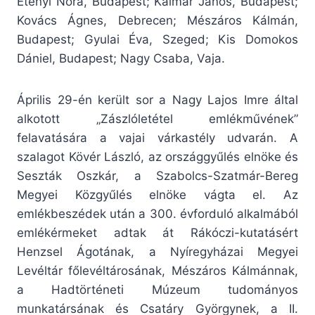
Etényi Nóra, Budapest; Kalmár János, Budapest;
Kovács Ágnes, Debrecen; Mészáros Kálmán,
Budapest; Gyulai Éva, Szeged; Kis Domokos
Dániel, Budapest; Nagy Csaba, Vaja.
Április 29-én került sor a Nagy Lajos Imre által
alkotott „Zászlóletétel emlékművének”
felavatására a vajai várkastély udvarán. A
szalagot Kövér László, az országgyűlés elnöke és
Seszták Oszkár, a Szabolcs-Szatmár-Bereg
Megyei Közgyűlés elnöke vágta el. Az
emlékbeszédek után a 300. évforduló alkalmából
emlékérmeket adtak át Rákóczi-kutatásért
Henzsel Ágotának, a Nyíregyházai Megyei
Levéltár főlevéltárosának, Mészáros Kálmánnak,
a Hadtörténeti Múzeum tudományos
munkatársának és Csatáry Györgynek, a II.