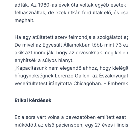
adták. Az 1980-as évek óta voltak egyéb esetek is
felhasználtak, de ezek ritkán fordultak elő, és cs
meghalt.
Ha egy átültetett szerv felmondja a szolgálatot e
De mivel az Egyesült Államokban több mint 73 e
akik azt mondják, hogy az orvosoknak meg kellen
enyhítsék a súlyos hiányt.
„Kapacitásunk nem elegendő ahhoz, hogy kielégít
hírügynökségnek Lorenzo Gallon, az Északnyugati E
veseátültetést irányította Chicagóban. – Emberek
Etikai kérdések
Ez a sors várt volna a bevezetőben említett eset 
működött az első páciensben, egy 27 éves illinoi