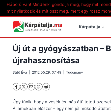
Skip
Háború van! Mindenki gondolja meg, hogy mit mond
to
mit nyilatkozik és mit oszt meg, mert egy rossz mon
content
Kárpátalja
Új út a gyógyászatban – B
újrahasznosítása
Sütő Éva
2012.05.29. 07:49
Tudomány
Úgy tűnik, hogy a vesék és más átültetett szerv
Államokban először – egy nem jól működő átültete