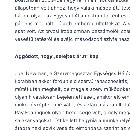
állapotban volt ahhoz, hogy valaki másba átülte
három olyan, az Egyesült Államokban történt eset
páciens meghalt – újabb emberbe ültettek át. A s
eset volt. Az orvosi irodalomban beszámolók sze
veseátültetésről és svájci másodszori szívfelhasz
Aggódott, hogy „selejtes árut” kap
Joel Newman, a Szervmegosztás Egységes Hálóza
korábban akkor fordult elő szervújrahasznosítás
műtét után meghalt, de maga a szerv működőkép
olyan hivatalosan bejelentett eset, amikor élő emb
működésképtelenné válik, és aztán másba ültetté
Ray Fearingnek olyan betegsége volt, amely mega
salakanyagokat. Ott kellett hagynia a munkahelyé
átadta neki egyik veséjét: elmondása szerint az v