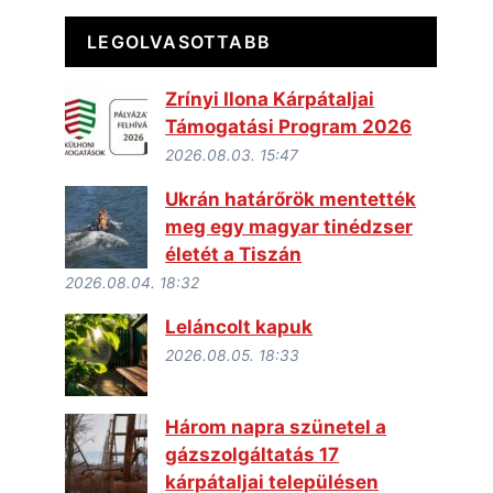
LEGOLVASOTTABB
Zrínyi Ilona Kárpátaljai
Támogatási Program 2026
2026.08.03. 15:47
Ukrán határőrök mentették
meg egy magyar tinédzser
életét a Tiszán
2026.08.04. 18:32
Leláncolt kapuk
2026.08.05. 18:33
Három napra szünetel a
gázszolgáltatás 17
kárpátaljai településen