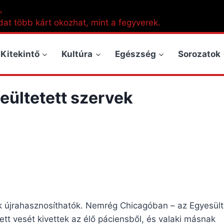
,
dat több kárt okozhat, mint a fegyverek.
Kitekintő
Kultúra
Egészség
Sorozatok
eültetett szervek
ek újrahasznosíthatók. Nemrég Chicagóban – az Egyesült
tt vesét kivettek az élő páciensből, és valaki másnak