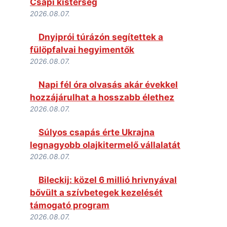
Csapi kistérség
2026.08.07.
Dnyiprói túrázón segítettek a
fülöpfalvai hegyimentők
2026.08.07.
Napi fél óra olvasás akár évekkel
hozzájárulhat a hosszabb élethez
2026.08.07.
Súlyos csapás érte Ukrajna
legnagyobb olajkitermelő vállalatát
2026.08.07.
Bileckij: közel 6 millió hrivnyával
bővült a szívbetegek kezelését
támogató program
2026.08.07.