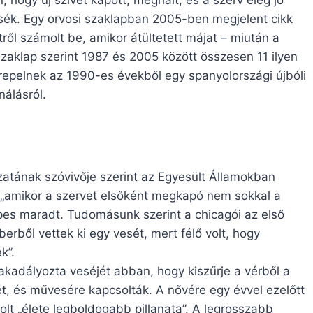
ssék. Egy orvosi szaklapban 2005-ben megjelent cikk
ről számolt be, amikor átültetett májat – miután a
zaklap szerint 1987 és 2005 között összesen 11 ilyen
repelnek az 1990-es évekből egy spanyolországi újbóli
nálásról.
tának szóvivője szerint az Egyesült Államokban
, „amikor a szervet elsőként megkapó nem sokkal a
es maradt. Tudomásunk szerint a chicagói az első
erből vettek ki egy vesét, mert félő volt, hogy
k”.
kadályozta veséjét abban, hogy kiszűrje a vérből a
t, és művesére kapcsolták. A nővére egy évvel ezelőtt
olt „élete legboldogabb pillanata”. A legrosszabb