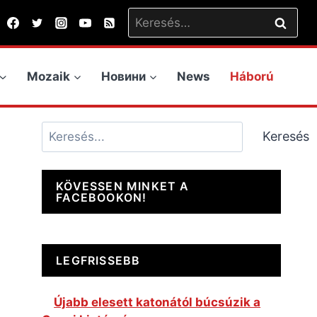
Keresés:
Mozaik
Новини
News
Háború
Keresés
Keresés
KÖVESSEN MINKET A
FACEBOOKON!
LEGFRISSEBB
Újabb elesett katonától búcsúzik a