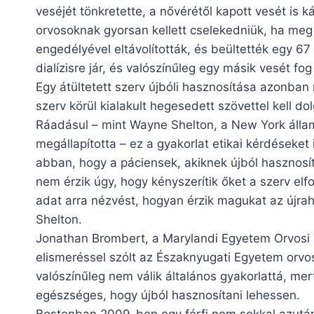
veséjét tönkretette, a nővérétől kapott vesét is ká
orvosoknak gyorsan kellett cselekedniük, ha meg 
engedélyével eltávolították, és beültették egy 67 é
dialízisre jár, és valószínűleg egy másik vesét fog
Egy átültetett szerv újbóli hasznosítása azonba
szerv körül kialakult hegesedett szövettel kell do
Ráadásul – mint Wayne Shelton, a New York áll
megállapította – ez a gyakorlat etikai kérdéseket 
abban, hogy a páciensek, akiknek újból hasznosí
nem érzik úgy, hogy kényszerítik őket a szerv elf
adat arra nézvést, hogyan érzik magukat az újrah
Shelton.
Jonathan Brombert, a Marylandi Egyetem Orvosi K
elismeréssel szólt az Északnyugati Egyetem orvos
valószínűleg nem válik általános gyakorlattá, mert
egészséges, hogy újból hasznosítani lehessen.
Bostonban 2009-ben egy férfi nem sokkal azután, 