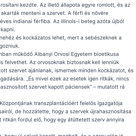
rosítani kezdte. Az illető állapota egyre romlott, és az
akarták menteni a szervet. A férfi és nővére
ves indianai férfiba. Az illinois-i beteg azóta újból
 kapni.
n nehéz és kockázatos lehet, mert a sebészeknek a
lgozniuk.
amban működő Albanyi Orvosi Egyetem bioetikusa
is felvethet. Az orvosoknak biztosnak kell lenniük
tott szervet ajánlanak, ismernek minden kockázatot, és
ogadására. „És mivel ezek az esetek igen ritkák, nincs
asznosított szervet kapott páciensek” – mutatott rá
özpontjának transzplantációért felelős igazgatója
airól, de hozzátette, hogy a szervek újrahasznosítása
 ritkán fordul elő, hogy egy átültetett szerv annyira
hogy új szívet kapott, meghalt, és a szerv elég jó