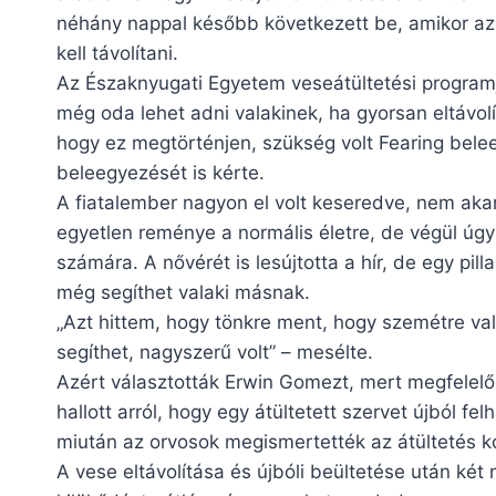
néhány nappal később következett be, amikor az 
kell távolítani.
Az Északnyugati Egyetem veseátültetési programj
még oda lehet adni valakinek, ha gyorsan eltávolí
hogy ez megtörténjen, szükség volt Fearing bele
beleegyezését is kérte.
A fiatalember nagyon el volt keseredve, nem akar
egyetlen reménye a normális életre, de végül úgy
számára. A nővérét is lesújtotta a hír, de egy pil
még segíthet valaki másnak.
„Azt hittem, hogy tönkre ment, hogy szemétre val
segíthet, nagyszerű volt” – mesélte.
Azért választották Erwin Gomezt, mert megfelel
hallott arról, hogy egy átültetett szervet újból fe
miután az orvosok megismertették az átültetés k
A vese eltávolítása és újbóli beültetése után ké