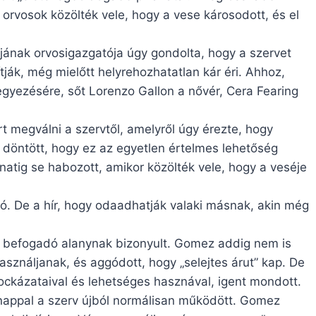
orvosok közölték vele, hogy a vese károsodott, és el
ának orvosigazgatója úgy gondolta, hogy a szervet
tják, még mielőtt helyrehozhatatlan kár éri. Ahhoz,
egyezésére, sőt Lorenzo Gallon a nővér, Cera Fearing
t megválni a szervtől, amelyről úgy érezte, hogy
 döntött, hogy ez az egyetlen értelmes lehetőség
lanatig se habozott, amikor közölték vele, hogy a veséje
ó. De a hír, hogy odaadhatják valaki másnak, akin még
ő befogadó alanynak bizonyult. Gomez addig nem is
lhasználjanak, és aggódott, hogy „selejtes árut” kap. De
ockázataival és lehetséges hasznával, igent mondott.
t nappal a szerv újból normálisan működött. Gomez