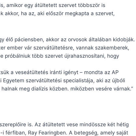
, amikor egy átültetett szervet többször is
ak akkor, ha az, aki először megkapta a szervet,
gy élő páciensben, akkor az orvosok általában kidobják.
zer ember vár szervátültetésre, vannak szakemberek,
e próbálniuk több szervet újrahasznosítani, hogy
sük a veseátültetés iránti igényt – mondta az AP
gyetem szervátültetési specialistája, aki az újbóli
 halnak meg dialízis közben. miközben vesére várnak.”
szereplőire is. Az átültetett vese mindössze két hétig
s-i férfiban, Ray Fearingben. A betegség, amely saját