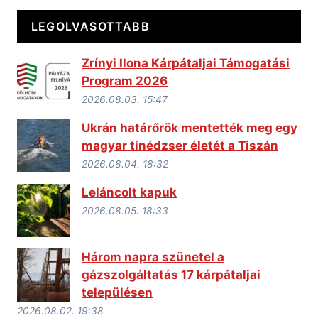
LEGOLVASOTTABB
Zrínyi Ilona Kárpátaljai Támogatási
Program 2026
2026.08.03. 15:47
Ukrán határőrök mentették meg egy
magyar tinédzser életét a Tiszán
2026.08.04. 18:32
Leláncolt kapuk
2026.08.05. 18:33
Három napra szünetel a
gázszolgáltatás 17 kárpátaljai
településen
2026.08.02. 19:38