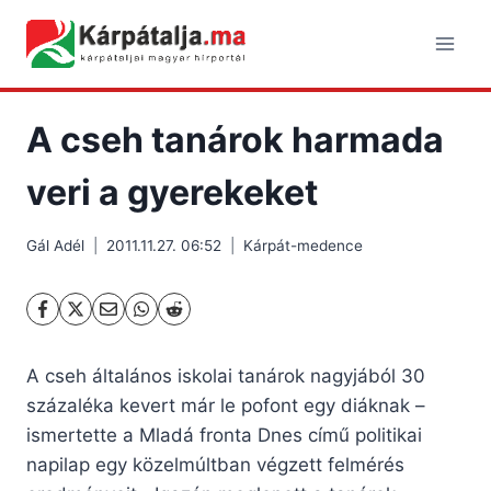
Skip
to
content
A cseh tanárok harmada
veri a gyerekeket
Gál Adél
2011.11.27. 06:52
Kárpát-medence
A cseh általános iskolai tanárok nagyjából 30
százaléka kevert már le pofont egy diáknak –
ismertette a Mladá fronta Dnes című politikai
napilap egy közelmúltban végzett felmérés