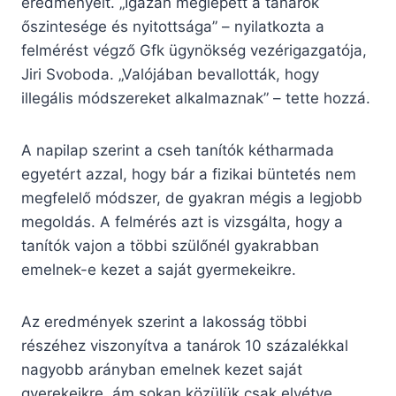
eredményeit. „Igazán meglepett a tanárok
őszintesége és nyitottsága” – nyilatkozta a
felmérést végző Gfk ügynökség vezérigazgatója,
Jiri Svoboda. „Valójában bevallották, hogy
illegális módszereket alkalmaznak” – tette hozzá.
A napilap szerint a cseh tanítók kétharmada
egyetért azzal, hogy bár a fizikai büntetés nem
megfelelő módszer, de gyakran mégis a legjobb
megoldás. A felmérés azt is vizsgálta, hogy a
tanítók vajon a többi szülőnél gyakrabban
emelnek-e kezet a saját gyermekeikre.
Az eredmények szerint a lakosság többi
részéhez viszonyítva a tanárok 10 százalékkal
nagyobb arányban emelnek kezet saját
gyerekeikre, ám sokan közülük csak elvétve