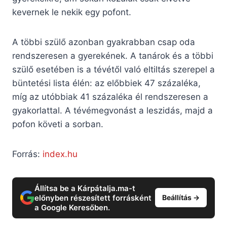
kevernek le nekik egy pofont.
A többi szülő azonban gyakrabban csap oda
rendszeresen a gyerekének. A tanárok és a többi
szülő esetében is a tévétől való eltiltás szerepel a
büntetési lista élén: az előbbiek 47 százaléka,
míg az utóbbiak 41 százaléka él rendszeresen a
gyakorlattal. A tévémegvonást a leszidás, majd a
pofon követi a sorban.
Forrás:
index.hu
Állítsa be a Kárpátalja.ma-t
előnyben részesített forrásként
Beállítás →
a Google Keresőben.