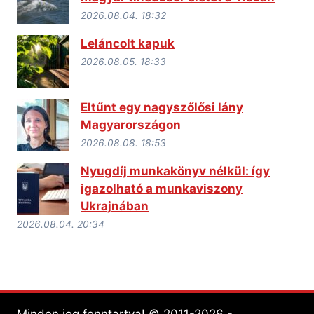
2026.08.04. 18:32
Leláncolt kapuk
2026.08.05. 18:33
Eltűnt egy nagyszőlősi lány
Magyarországon
2026.08.08. 18:53
Nyugdíj munkakönyv nélkül: így
igazolható a munkaviszony
Ukrajnában
2026.08.04. 20:34
Minden jog fenntartva! © 2011-2026 -