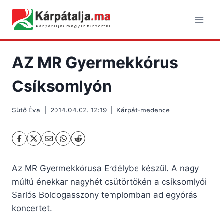
Skip
to
content
AZ MR Gyermekkórus
Csíksomlyón
Sütő Éva
2014.04.02. 12:19
Kárpát-medence
Az MR Gyermekkórusa Erdélybe készül. A nagy
múltú énekkar nagyhét csütörtökén a csíksomlyói
Sarlós Boldogasszony templomban ad egyórás
koncertet.