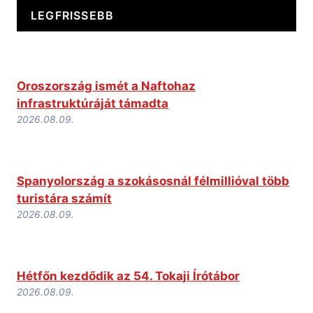
LEGFRISSEBB
Oroszország ismét a Naftohaz
infrastruktúráját támadta
2026.08.09.
Spanyolország a szokásosnál félmillióval több
turistára számít
2026.08.09.
Hétfőn kezdődik az 54. Tokaji Írótábor
2026.08.09.