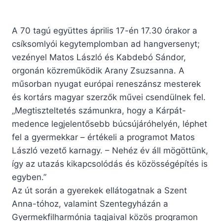
A 70 tagú együttes április 17-én 17.30 órakor a
csíksomlyói kegytemplomban ad hangversenyt;
vezényel Matos László és Kabdebó Sándor,
orgonán közreműködik Arany Zsuzsanna. A
műsorban nyugat európai reneszánsz mesterek
és kortárs magyar szerzők művei csendülnek fel.
„Megtiszteltetés számunkra, hogy a Kárpát-
medence legjelentősebb búcsújáróhelyén, léphet
fel a gyermekkar – értékeli a programot Matos
László vezető karnagy. – Nehéz év áll mögöttünk,
így az utazás kikapcsolódás és közösségépítés is
egyben.”
Az út során a gyerekek ellátogatnak a Szent
Anna-tóhoz, valamint Szentegyházán a
Gyermekfilharmónia tagjaival közös programon