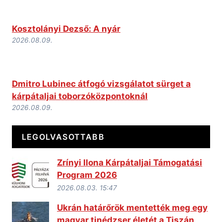
Kosztolányi Dezső: A nyár
2026.08.09.
Dmitro Lubinec átfogó vizsgálatot sürget a
kárpátaljai toborzóközpontoknál
2026.08.09.
LEGOLVASOTTABB
Zrínyi Ilona Kárpátaljai Támogatási
Program 2026
2026.08.03. 15:47
Ukrán határőrök mentették meg egy
magyar tinédzser életét a Tiszán