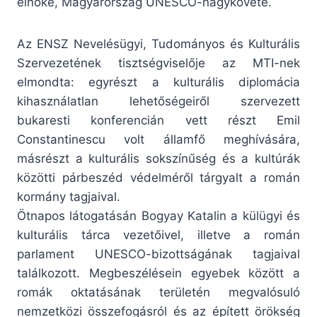
elnöke, Magyarország UNESCO-nagykövete.
Az ENSZ Nevelésügyi, Tudományos és Kulturális
Szervezetének tisztségviselője az MTI-nek
elmondta: egyrészt a kulturális diplomácia
kihasználatlan lehetőségeiről szervezett
bukaresti konferencián vett részt Emil
Constantinescu volt államfő meghívására,
másrészt a kulturális sokszínűség és a kultúrák
közötti párbeszéd védelméről tárgyalt a román
kormány tagjaival.
Ötnapos látogatásán Bogyay Katalin a külügyi és
kulturális tárca vezetőivel, illetve a román
parlament UNESCO-bizottságának tagjaival
találkozott. Megbeszélésein egyebek között a
romák oktatásának területén megvalósuló
nemzetközi összefogásról és az épített örökség