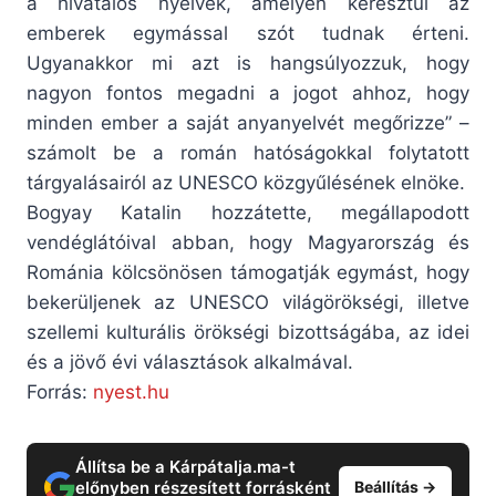
a hivatalos nyelvek, amelyen keresztül az
emberek egymással szót tudnak érteni.
Ugyanakkor mi azt is hangsúlyozzuk, hogy
nagyon fontos megadni a jogot ahhoz, hogy
minden ember a saját anyanyelvét megőrizze” –
számolt be a román hatóságokkal folytatott
tárgyalásairól az UNESCO közgyűlésének elnöke.
Bogyay Katalin hozzátette, megállapodott
vendéglátóival abban, hogy Magyarország és
Románia kölcsönösen támogatják egymást, hogy
bekerüljenek az UNESCO világörökségi, illetve
szellemi kulturális örökségi bizottságába, az idei
és a jövő évi választások alkalmával.
Forrás:
nyest.hu
Állítsa be a Kárpátalja.ma-t
előnyben részesített forrásként
Beállítás →