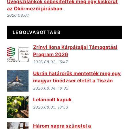
Üvegszilánkok sebesítettek meg egy kiskorút
az Ökörmezői járásban
2026.08.07.
LEGOLVASOTTABB
Zrínyi Ilona Kárpátaljai Támogatási
Program 2026
2026.08.03. 15:47
Ukrán határőrök mentették meg egy
magyar tinédzser életét a Tiszán
2026.08.04. 18:32
Leláncolt kapuk
2026.08.05. 18:33
Három napra szünetel a