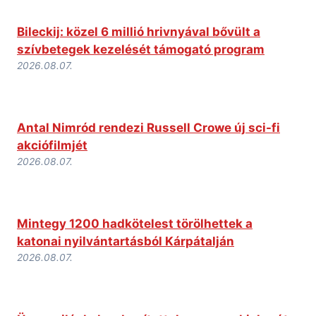
Bileckij: közel 6 millió hrivnyával bővült a
szívbetegek kezelését támogató program
2026.08.07.
Antal Nimród rendezi Russell Crowe új sci-fi
akciófilmjét
2026.08.07.
Mintegy 1200 hadkötelest törölhettek a
katonai nyilvántartásból Kárpátalján
2026.08.07.