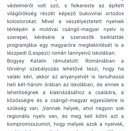
védelméről volt szó, s felkereste az épített
világörökség részét képező bukovinai ortodox
kolostorokat. Mivel a veszélyeztetett nyelvek
térképén a moldvai csángó-magyar nyelv is
szerepel, kérésére a szervezők beiktatták
programjába egy magyaróra megtekintését is a
lészpedi (Lespezi) román tannyelvű iskolában.
Bogyay Katalin rámutatott: Romániában a
törvényi szabályozás lehetővé teszi, hogy ha
valaki kéri, akkor az anyanyelvét is tanulhassa
heti két-három órában az iskolában, de ennek a
lehetőségnek a kiaknázásához a családra, a
közösségre és a csángó-magyar egyesületre is
szükség van. „Vannak helyek, ahol nagyon sok
regionális nyelv van, és meg kell kötni azt a
kompromisszumot, hogy melyek azok a nyelvek,