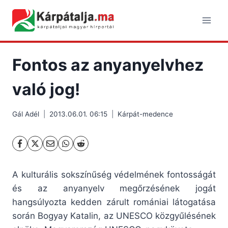
Skip
to
content
Fontos az anyanyelvhez
való jog!
Gál Adél
2013.06.01. 06:15
Kárpát-medence
A kulturális sokszínűség védelmének fontosságát
és az anyanyelv megőrzésének jogát
hangsúlyozta kedden zárult romániai látogatása
során Bogyay Katalin, az UNESCO közgyűlésének