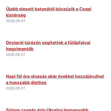
Újabb elesett katonától búcsúzik a Csapi
kistérség
2026.08.07.
Dnyiprói túrázón segítettek a fülöpfalvai
hegyimentők
2026.08.07.
Napi fél óra olvasás akár évekkel hozzájárulhat
a hosszabb élethez
2026.08.07.
Súlyos csapás érte Ukrajna legnagyobb