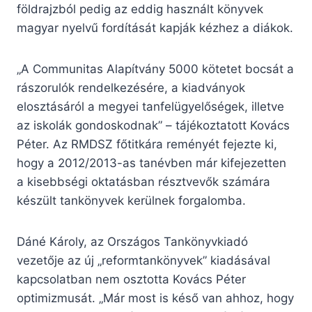
földrajzból pedig az eddig használt könyvek
magyar nyelvű fordítását kapják kézhez a diákok.
„A Communitas Alapítvány 5000 kötetet bocsát a
rászorulók rendelkezésére, a kiadványok
elosztásáról a megyei tanfelügyelőségek, illetve
az iskolák gondoskodnak” – tájékoztatott Kovács
Péter. Az RMDSZ főtitkára reményét fejezte ki,
hogy a 2012/2013-as tanévben már kifejezetten
a kisebbségi oktatásban résztvevők számára
készült tankönyvek kerülnek forgalomba.
Dáné Károly, az Országos Tankönyvkiadó
vezetője az új „reformtankönyvek” kiadásával
kapcsolatban nem osztotta Kovács Péter
optimizmusát. „Már most is késő van ahhoz, hogy