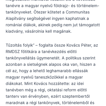
tanévre a magyar nyelvű földrajz- és történelem-
tankönyveket. Ötezer kötetet a Communitas
Alapítvány segítségével ingyen kaphatnak a
romániai diákok, akinek pedig nem jut támogatott
kiadvány, vásárolnia kell magának.
Tűzoltás folyik” – foglalta össze Kovács Péter, az
RMDSZ főtitkára a tanévkezdés előtti
tankönyvellátás ügymenetét. A politikus szerint
azonban a sietségnek alapos oka van, hiszen a
cél az, hogy a lehető leghamarabb ellássák
magyar nyelvű taneszközökkel a magyar
diákokat. Mint Kovács hozzátette: az idei
tanévben még a régi, oktatási reform előtti
tanterv van érvényben, ezért szeptembertől
maradnak a régi tankönyvek, történelemből és