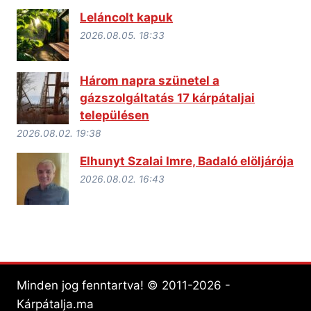
Leláncolt kapuk
2026.08.05. 18:33
Három napra szünetel a
gázszolgáltatás 17 kárpátaljai
településen
2026.08.02. 19:38
Elhunyt Szalai Imre, Badaló elöljárója
2026.08.02. 16:43
Minden jog fenntartva! © 2011-2026 -
Kárpátalja.ma