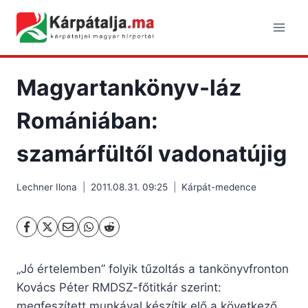
Skip
to
content
Magyartankönyv-láz
Romániában:
szamárfültől vadonatújig
Lechner Ilona
2011.08.31. 09:25
Kárpát-medence
„Jó értelemben” folyik tűzoltás a tankönyvfronton
Kovács Péter RMDSZ-főtitkár szerint:
megfeszített munkával készítik elő a következő