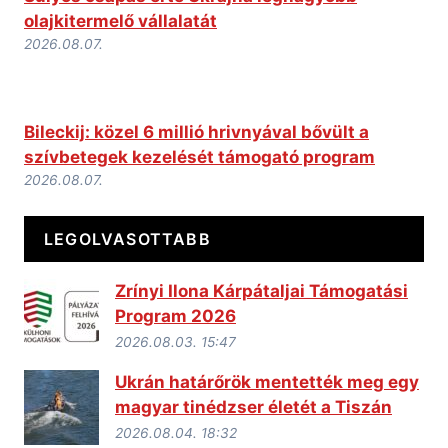
olajkitermelő vállalatát
2026.08.07.
Bileckij: közel 6 millió hrivnyával bővült a
szívbetegek kezelését támogató program
2026.08.07.
LEGOLVASOTTABB
Zrínyi Ilona Kárpátaljai Támogatási
Program 2026
2026.08.03. 15:47
Ukrán határőrök mentették meg egy
magyar tinédzser életét a Tiszán
2026.08.04. 18:32