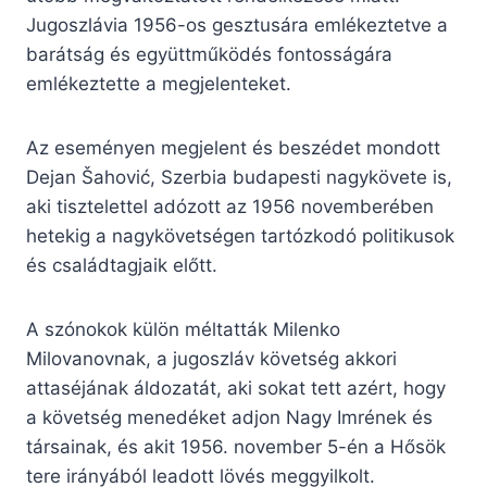
Jugoszlávia 1956-os gesztusára emlékeztetve a
barátság és együttműködés fontosságára
emlékeztette a megjelenteket.
Az eseményen megjelent és beszédet mondott
Dejan Šahović, Szerbia budapesti nagykövete is,
aki tisztelettel adózott az 1956 novemberében
hetekig a nagykövetségen tartózkodó politikusok
és családtagjaik előtt.
A szónokok külön méltatták Milenko
Milovanovnak, a jugoszláv követség akkori
attaséjának áldozatát, aki sokat tett azért, hogy
a követség menedéket adjon Nagy Imrének és
társainak, és akit 1956. november 5-én a Hősök
tere irányából leadott lövés meggyilkolt.