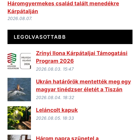
Háromgyermekes család talált menedékre
Kárpátalján
2026.08.07.
LEGOLVASOTTABB
Zrínyi Ilona Kárpátaljai Támogatási
Program 2026
2026.08.03. 15:47
Ukrán határőrök mentették meg egy
magyar tinédzser életét a Tiszán
2026.08.04. 18:32
Leláncolt kapuk
2026.08.05. 18:33
Három napra szünetel a