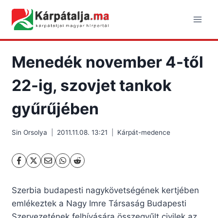
Skip
to
content
Menedék november 4-től
22-ig, szovjet tankok
gyűrűjében
Sin Orsolya
2011.11.08. 13:21
Kárpát-medence
Szerbia budapesti nagykövetségének kertjében
emlékeztek a Nagy Imre Társaság Budapesti
Szervezetének felhívására összegyűlt civilek az