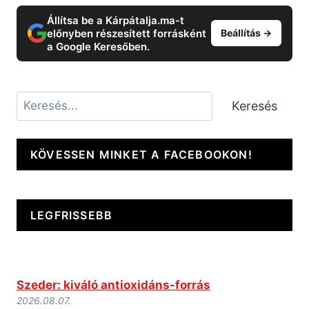
Állítsa be a Kárpátalja.ma-t
előnyben részesített forrásként
Beállítás →
a Google Keresőben.
Keresés
Keresés
KÖVESSEN MINKET A FACEBOOKON!
LEGFRISSEBB
Szeder: kiváló antioxidáns-forrás
2026.08.07.