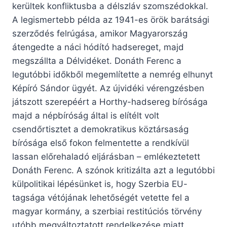
kerültek konfliktusba a délszláv szomszédokkal.
A legismertebb példa az 1941-es örök barátsági
szerződés felrúgása, amikor Magyarország
átengedte a náci hódító hadsereget, majd
megszállta a Délvidéket. Donáth Ferenc a
legutóbbi időkből megemlítette a nemrég elhunyt
Képíró Sándor ügyét. Az újvidéki vérengzésben
játszott szerepéért a Horthy-hadsereg bírósága
majd a népbíróság által is elítélt volt
csendőrtisztet a demokratikus köztársaság
bírósága első fokon felmentette a rendkívül
lassan előrehaladó eljárásban – emlékeztetett
Donáth Ferenc. A szónok kritizálta azt a legutóbbi
külpolitikai lépésünket is, hogy Szerbia EU-
tagsága vétójának lehetőségét vetette fel a
magyar kormány, a szerbiai restitúciós törvény
utóbb megváltoztatott rendelkezése miatt.