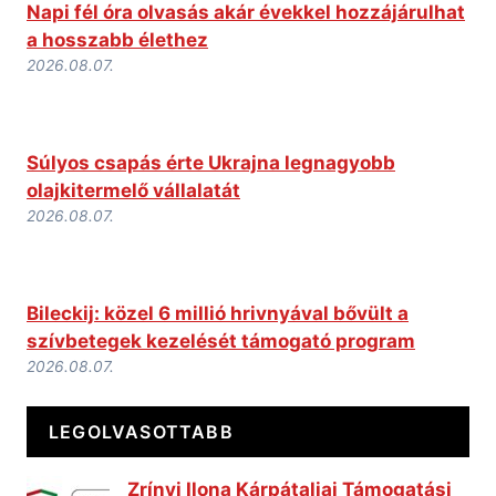
Napi fél óra olvasás akár évekkel hozzájárulhat
a hosszabb élethez
2026.08.07.
Súlyos csapás érte Ukrajna legnagyobb
olajkitermelő vállalatát
2026.08.07.
Bileckij: közel 6 millió hrivnyával bővült a
szívbetegek kezelését támogató program
2026.08.07.
LEGOLVASOTTABB
Zrínyi Ilona Kárpátaljai Támogatási