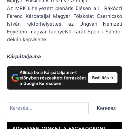
Magyar Főiskola is részt vesz majd.
Az MRK kihelyezett plenáris ülésén a II. Rákóczi
Ferenc Kárpátaljai Magyar Főiskolát Csernicskó
István rektorhelyettes, az Ungvári Nemzeti
Egyetem magyar tannyelvű karát Spenik Sándor
dékán képviselte.
Kárpátalja.ma
Állítsa be a Kárpátalja.ma-t
előnyben részesített forrásként
Beállítás →
a Google Keresőben.
Keresés
Keresés
KÖVESSEN MINKET A FACEBOOKON!