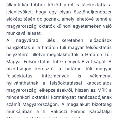
államtitkár többek között arról is tájékoztatta a
jelenlévőket, hogy egy olyan ösztöndíjrendszer
előkészítésén dolgoznak, amely lehetővé tenné a
magyarországi oktatók külhoni egyetemeken való
munkavállalását.
A nagyváradi ülés keretében előadások
hangzottak el a határon túli magyar felsőoktatás
helyzetéről, illetve megalakították a Határon Túli
Magyar Felsőoktatási Intézmények Bizottságát. A
bizottságon keresztül a határon túli magyar
felsőoktatási intézmények is véleményt
nyilváníthatnak a felsőoktatással kapcsolatos
magyarországi elképzelésekről, hiszen az MRK a
mindenkori oktatási kormányzat tanácsadójának
számít Magyarországon. A megalakult bizottság
munkájában a II. Rákóczi Ferenc Kárpátaljai