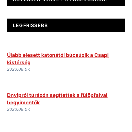
LEGFRISSEBB
Újabb elesett katonától búcsúzik a Csapi
kistérség
2026.08.07.
Dnyiprói túrázón segítettek a fülöpfalvai
hegyimentők
2026.08.07.