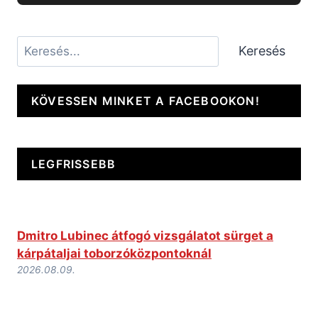
Keresés
Keresés
KÖVESSEN MINKET A FACEBOOKON!
LEGFRISSEBB
Dmitro Lubinec átfogó vizsgálatot sürget a
kárpátaljai toborzóközpontoknál
2026.08.09.