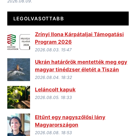
2026.08.09.
LEGOLVASOTTABB
Zrínyi Ilona Kárpátaljai Támogatási
Program 2026
2026.08.03. 15:47
Ukrán határőrök mentették meg egy
magyar tinédzser életét a Tiszán
2026.08.04. 18:32
Leláncolt kapuk
2026.08.05. 18:33
Eltűnt egy nagyszőlősi lány
Magyarországon
2026.08.08. 18:53