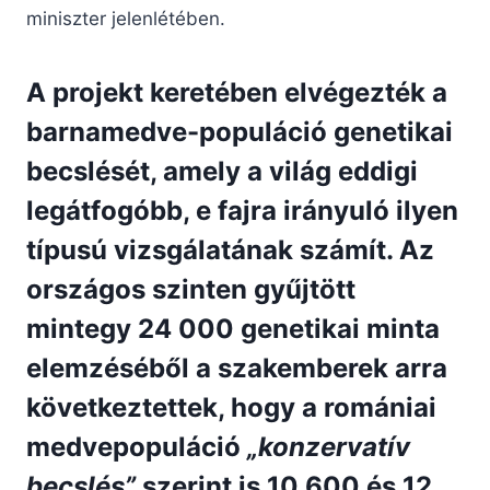
miniszter jelenlétében.
A projekt keretében elvégezték a
barnamedve-populáció genetikai
becslését, amely a világ eddigi
legátfogóbb, e fajra irányuló ilyen
típusú vizsgálatának számít. Az
országos szinten gyűjtött
mintegy 24 000 genetikai minta
elemzéséből a szakemberek arra
következtettek, hogy a romániai
medvepopuláció
„konzervatív
becslés”
szerint is 10 600 és 12