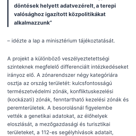
döntések helyett adatvezérelt, a terepi
valósághoz igazított közpolitikákat
alkalmazzunk”
– idézte a lap a minisztérium tájékoztatását.
A projekt a különböző veszélyeztetettségi
szinteknek megfelelő differenciált intézkedéseket
irányoz elő. A zónarendszer négy kategóriára
osztja az ország területét: kulcsfontosságú
természetvédelmi zónák, konfliktuskezelési
(kockázati) zónák, fenntartható kezelési zónák és
peremterületek. A besorolásnál figyelembe
vették a genetikai adatokat, az élőhelyek
eloszlását, a mezőgazdasági és turisztikai
területeket, a 112-es segélyhívások adatait,