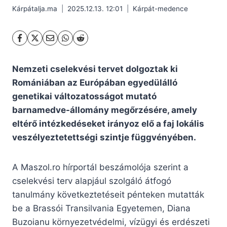
Kárpátalja.ma
2025.12.13. 12:01
Kárpát-medence
Nemzeti cselekvési tervet dolgoztak ki
Romániában az Európában egyedülálló
genetikai változatosságot mutató
barnamedve-állomány megőrzésére, amely
eltérő intézkedéseket irányoz elő a faj lokális
veszélyeztetettségi szintje függvényében.
A Maszol.ro hírportál beszámolója szerint a
cselekvési terv alapjául szolgáló átfogó
tanulmány következtetéseit pénteken mutatták
be a Brassói Transilvania Egyetemen, Diana
Buzoianu környezetvédelmi, vízügyi és erdészeti