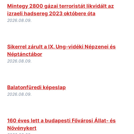
Mintegy 2800 gázai terroristát likvidált az
izraeli hadsereg 2023 októbere óta
2026.08.09.
Sikerrel zárult a IX. Ung-vidéki Népzenei és
Néptánctábor
2026.08.09.
Balatonfüredi képeslap
2026.08.09.
160 éves lett a budapesti Fővárosi Állat- és
Növénykert