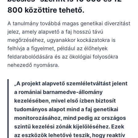
800 közöttire tehető.
A tanulmány továbbá magas genetikai diverzitást
jelez, amely alapvető a faj hosszú távú
megőrzéséhez, ugyanakkor kockázatokra is
felhívja a figyelmet, például az élőhelyek
feldarabolódására és az ökológiai folyosókra
nehezedő nyomásra.
„A projekt alapvető szemléletváltást jelent
a romániai barnamedve-állomány
kezelésében, mivel első ízben biztosít
tudományos alapot mind a faj genetikai
monitorozásához, mind pedig az országos
szintű kezelési zónák kijelöléséhez. Ezek
az eszközök lehetővé teszik, hogy reaktív