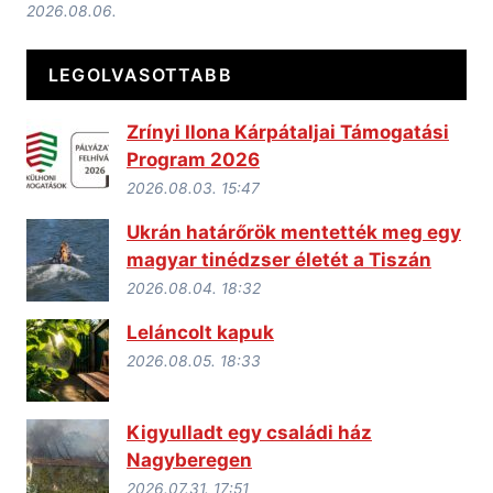
2026.08.06.
LEGOLVASOTTABB
Zrínyi Ilona Kárpátaljai Támogatási
Program 2026
2026.08.03. 15:47
Ukrán határőrök mentették meg egy
magyar tinédzser életét a Tiszán
2026.08.04. 18:32
Leláncolt kapuk
2026.08.05. 18:33
Kigyulladt egy családi ház
Nagyberegen
2026.07.31. 17:51