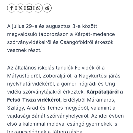
A július 29-e és augusztus 3-a között
megvalósuló táborozáson a Kárpát-medence
szórványvidékeiről és Csángóföldről érkezők
vesznek részt.
Az általános iskolás tanulók Felvidékről a
Mátyusföldről, Zoboraljáról, a Nagykürtösi járás
nyelvhatárvidékéről, a gömör-nógrádi és Ung-
vidéki szórványtájakról érkeztek,
Kárpátaljáról a
Felső-Tisza vidékéről,
Erdélyből Máramaros,
Szilágy, Arad és Temes megyéből, valamint a
vajdasági Bánát szórványhelyeiről. Az idei évben
első alkalommal moldvai csángó gyermekek is
bekapcsolódnak a táborozásba.