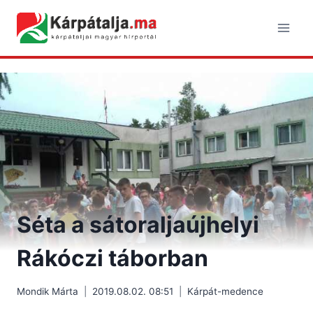
Skip
to
content
Séta a sátoraljaújhelyi
Rákóczi táborban
Mondik Márta
2019.08.02. 08:51
Kárpát-medence