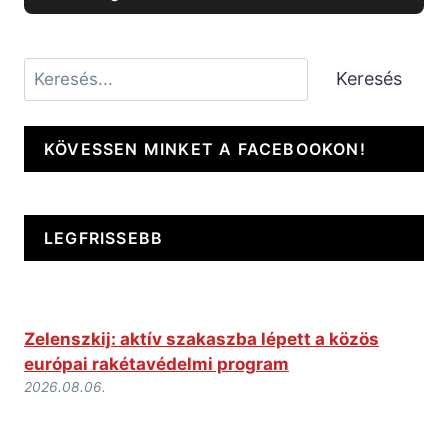
Keresés
Keresés
KÖVESSEN MINKET A FACEBOOKON!
LEGFRISSEBB
Zelenszkij: aktív szakaszba lépett a közös
európai rakétavédelmi program
2026.08.06.