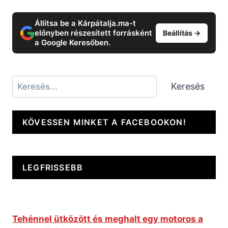
Állítsa be a Kárpátalja.ma-t
előnyben részesített forrásként
Beállítás →
a Google Keresőben.
Keresés
Keresés
KÖVESSEN MINKET A FACEBOOKON!
LEGFRISSEBB
Tehénnel ütközött és meghalt egy motoros a