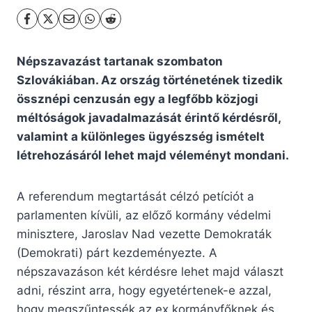
Népszavazást tartanak szombaton
Szlovákiában. Az ország történetének tizedik
össznépi cenzusán egy a legfőbb közjogi
méltóságok javadalmazását érintő kérdésről,
valamint a különleges ügyészség ismételt
létrehozásáról lehet majd véleményt mondani.
A referendum megtartását célzó petíciót a
parlamenten kívüli, az előző kormány védelmi
minisztere, Jaroslav Nad vezette Demokraták
(Demokrati) párt kezdeményezte. A
népszavazáson két kérdésre lehet majd választ
adni, részint arra, hogy egyetértenek-e azzal,
hogy megszűntessék az ex kormányfőknek és