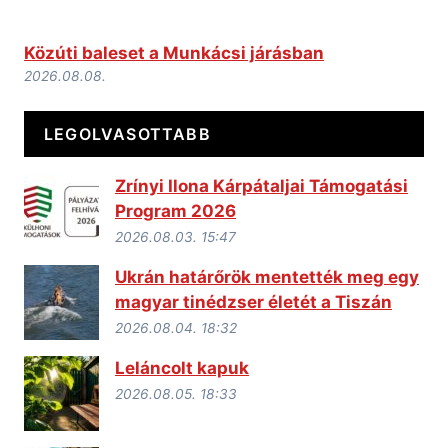
Közúti baleset a Munkácsi járásban
2026.08.08.
LEGOLVASOTTABB
Zrínyi Ilona Kárpátaljai Támogatási
Program 2026
2026.08.03. 15:47
Ukrán határőrök mentették meg egy
magyar tinédzser életét a Tiszán
2026.08.04. 18:32
Leláncolt kapuk
2026.08.05. 18:33