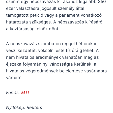
szerint egy népszavazás kiírásához legalább 350
ezer választásra jogosult személy által
támogatott petíció vagy a parlament vonatkozó
határozata szükséges. A népszavazás kiírásáról
a köztársasági elnök dönt.
A népszavazás szombaton reggel hét órakor
veszi kezdetét, voksolni este tíz óráig lehet. A
nem hivatalos eredmények várhatóan még az
éjszaka folyamán nyilvánosságra kerülnek, a
hivatalos végeredmények bejelentése vasárnapra
várható.
Forrás:
MTI
Nyitókép: Reuters