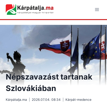
Skip
to
content
Népszavazást tartanak
Szlovákiában
Kárpátalja.ma
2026.07.04. 08:34
Kárpát-medence