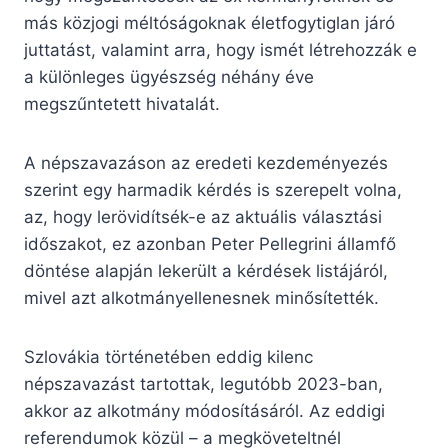
más közjogi méltóságoknak életfogytiglan járó
juttatást, valamint arra, hogy ismét létrehozzák e
a különleges ügyészség néhány éve
megszűntetett hivatalát.
A népszavazáson az eredeti kezdeményezés
szerint egy harmadik kérdés is szerepelt volna,
az, hogy lerövidítsék-e az aktuális választási
időszakot, ez azonban Peter Pellegrini államfő
döntése alapján lekerült a kérdések listájáról,
mivel azt alkotmányellenesnek minősítették.
Szlovákia történetében eddig kilenc
népszavazást tartottak, legutóbb 2023-ban,
akkor az alkotmány módosításáról. Az eddigi
referendumok közül – a megköveteltnél