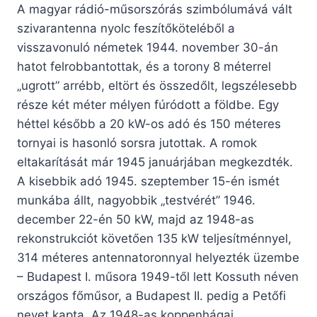
A magyar rádió-műsorszórás szimbólumává vált
szivarantenna nyolc feszítőköteléből a
visszavonuló németek 1944. november 30-án
hatot felrobbantottak, és a torony 8 méterrel
„ugrott” arrébb, eltört és összedőlt, legszélesebb
része két méter mélyen fúródott a földbe. Egy
héttel később a 20 kW-os adó és 150 méteres
tornyai is hasonló sorsra jutottak. A romok
eltakarítását már 1945 januárjában megkezdték.
A kisebbik adó 1945. szeptember 15-én ismét
munkába állt, nagyobbik „testvérét” 1946.
december 22-én 50 kW, majd az 1948-as
rekonstrukciót követően 135 kW teljesítménnyel,
314 méteres antennatoronnyal helyezték üzembe
– Budapest I. műsora 1949-től lett Kossuth néven
országos főműsor, a Budapest II. pedig a Petőfi
nevet kapta. Az 1948-as koppenhágai