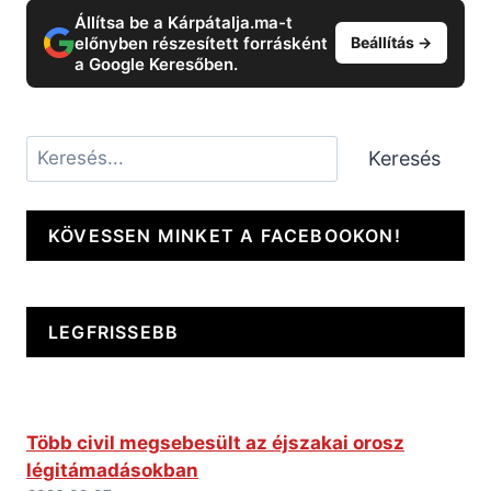
Állítsa be a Kárpátalja.ma-t
előnyben részesített forrásként
Beállítás →
a Google Keresőben.
Keresés
Keresés
KÖVESSEN MINKET A FACEBOOKON!
LEGFRISSEBB
Több civil megsebesült az éjszakai orosz
légitámadásokban