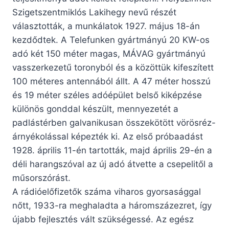
Szigetszentmiklós Lakihegy nevű részét
választották, a munkálatok 1927. május 18-án
kezdődtek. A Telefunken gyártmányú 20 KW-os
adó két 150 méter magas, MÁVAG gyártmányú
vasszerkezetű toronyból és a közöttük kifeszített
100 méteres antennából állt. A 47 méter hosszú
és 19 méter széles adóépület belső kiképzése
különös gonddal készült, mennyezetét a
padlástérben galvanikusan összekötött vörösréz-
árnyékolással képezték ki. Az első próbaadást
1928. április 11-én tartották, majd április 29-én a
déli harangszóval az új adó átvette a csepelitől a
műsorszórást.
A rádióelőfizetők száma viharos gyorsasággal
nőtt, 1933-ra meghaladta a háromszázezret, így
újabb fejlesztés vált szükségessé. Az egész