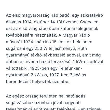
Az első magyarországi rádióadó, egy szikratávíró
állomás 1914. október 14-től üzemelt Csepelen,
ezt az első világháborúban katonai telegramok
továbbítására használták. A Magyar Rádió
műsorát 1924. március 15-én kezdték innen
sugározni egy 250 W teljesítményű, Huth
gyártmányú távíró-távbeszélő adóval, amit még
abban az évben hazai tervezésű, 1 kW-os adóval
váltottak ki, 1925-ben egy Telefunken-
gyártmányú 2 kW-os, 1927-ben 3 kW-os
berendezést helyeztek üzembe.
Az egész ország területén hallható adás
sugárzásához azonban jóval nagyobb
teljesítményű adót kellett felépíteni. Helyszínnek