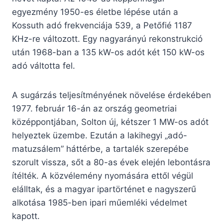
egyezmény 1950-es életbe lépése után a
Kossuth adó frekvenciája 539, a Petőfié 1187
KHz-re változott. Egy nagyarányú rekonstrukció
után 1968-ban a 135 kW-os adót két 150 kW-os
adó váltotta fel.
A sugárzás teljesítményének növelése érdekében
1977. február 16-án az ország geometriai
középpontjában, Solton új, kétszer 1 MW-os adót
helyeztek üzembe. Ezután a lakihegyi „adó-
matuzsálem” háttérbe, a tartalék szerepébe
szorult vissza, sőt a 80-as évek elején lebontásra
ítélték. A közvélemény nyomására ettől végül
elálltak, és a magyar ipartörténet e nagyszerű
alkotása 1985-ben ipari műemléki védelmet
kapott.