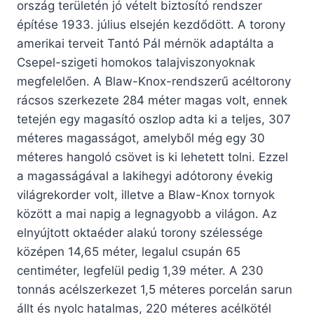
ország területén jó vételt biztosító rendszer
építése 1933. július elsején kezdődött. A torony
amerikai terveit Tantó Pál mérnök adaptálta a
Csepel-szigeti homokos talajviszonyoknak
megfelelően. A Blaw-Knox-rendszerű acéltorony
rácsos szerkezete 284 méter magas volt, ennek
tetején egy magasító oszlop adta ki a teljes, 307
méteres magasságot, amelyből még egy 30
méteres hangoló csövet is ki lehetett tolni. Ezzel
a magasságával a lakihegyi adótorony évekig
világrekorder volt, illetve a Blaw-Knox tornyok
között a mai napig a legnagyobb a világon. Az
elnyújtott oktaéder alakú torony szélessége
középen 14,65 méter, legalul csupán 65
centiméter, legfelül pedig 1,39 méter. A 230
tonnás acélszerkezet 1,5 méteres porcelán sarun
állt és nyolc hatalmas, 220 méteres acélkötél