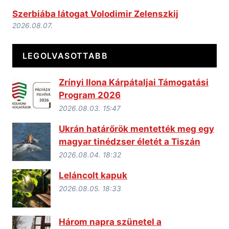
Szerbiába látogat Volodimir Zelenszkij
2026.08.07.
LEGOLVASOTTABB
Zrínyi Ilona Kárpátaljai Támogatási
Program 2026
2026.08.03. 15:47
Ukrán határőrök mentették meg egy
magyar tinédzser életét a Tiszán
2026.08.04. 18:32
Leláncolt kapuk
2026.08.05. 18:33
Három napra szünetel a