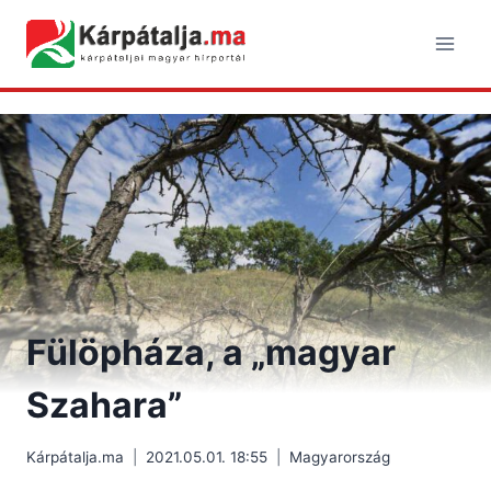
Skip
to
content
Fülöpháza, a „magyar
Szahara”
Kárpátalja.ma
2021.05.01. 18:55
Magyarország