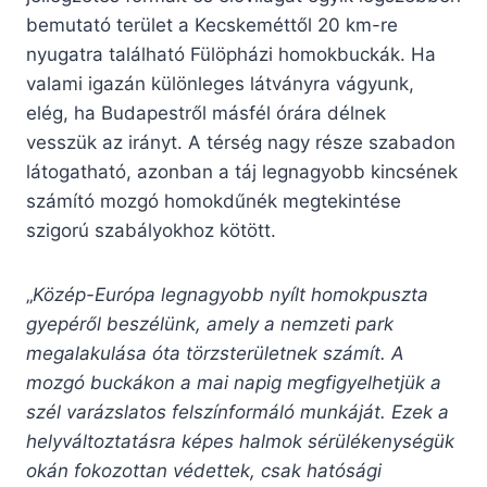
bemutató terület a Kecskeméttől 20 km-re
nyugatra található Fülöpházi homokbuckák. Ha
valami igazán különleges látványra vágyunk,
elég, ha Budapestről másfél órára délnek
vesszük az irányt. A térség nagy része szabadon
látogatható, azonban a táj legnagyobb kincsének
számító mozgó homokdűnék megtekintése
szigorú szabályokhoz kötött.
„
Közép-Európa legnagyobb nyílt homokpuszta
gyepéről beszélünk, amely a nemzeti park
megalakulása óta törzsterületnek számít. A
mozgó buckákon a mai napig megfigyelhetjük a
szél varázslatos felszínformáló munkáját. Ezek a
helyváltoztatásra képes halmok sérülékenységük
okán fokozottan védettek, csak hatósági