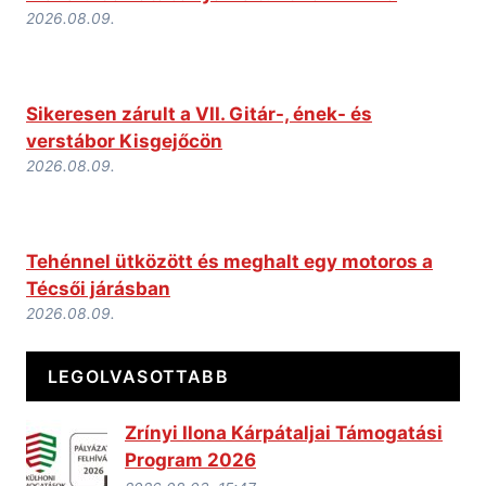
2026.08.09.
Sikeresen zárult a VII. Gitár-, ének- és
verstábor Kisgejőcön
2026.08.09.
Tehénnel ütközött és meghalt egy motoros a
Técsői járásban
2026.08.09.
LEGOLVASOTTABB
Zrínyi Ilona Kárpátaljai Támogatási
Program 2026