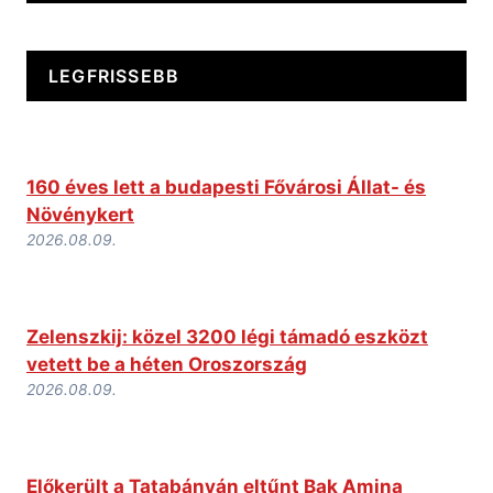
LEGFRISSEBB
160 éves lett a budapesti Fővárosi Állat- és
Növénykert
2026.08.09.
Zelenszkij: közel 3200 légi támadó eszközt
vetett be a héten Oroszország
2026.08.09.
Előkerült a Tatabányán eltűnt Bak Amina