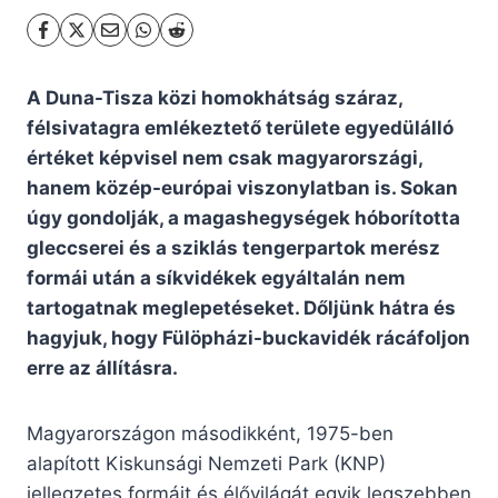
A Duna-Tisza közi homokhátság száraz,
félsivatagra emlékeztető területe egyedülálló
értéket képvisel nem csak magyarországi,
hanem közép-európai viszonylatban is. Sokan
úgy gondolják, a magashegységek hóborította
gleccserei és a sziklás tengerpartok merész
formái után a síkvidékek egyáltalán nem
tartogatnak meglepetéseket. Dőljünk hátra és
hagyjuk, hogy Fülöpházi-buckavidék rácáfoljon
erre az állításra.
Magyarországon másodikként, 1975-ben
alapított Kiskunsági Nemzeti Park (KNP)
jellegzetes formáit és élővilágát egyik legszebben