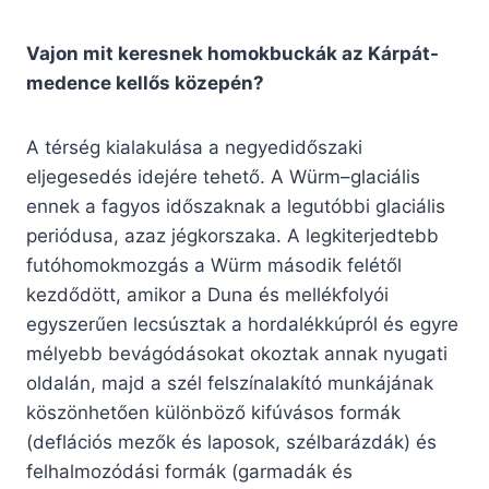
Vajon mit keresnek homokbuckák az Kárpát-
medence kellős közepén?
A térség kialakulása a negyedidőszaki
eljegesedés idejére tehető. A Würm–glaciális
ennek a fagyos időszaknak a legutóbbi glaciális
periódusa, azaz jégkorszaka. A legkiterjedtebb
futóhomokmozgás a Würm második felétől
kezdődött, amikor a Duna és mellékfolyói
egyszerűen lecsúsztak a hordalékkúpról és egyre
mélyebb bevágódásokat okoztak annak nyugati
oldalán, majd a szél felszínalakító munkájának
köszönhetően különböző kifúvásos formák
(deflációs mezők és laposok, szélbarázdák) és
felhalmozódási formák (garmadák és