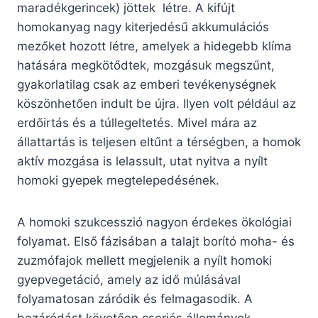
maradékgerincek) jöttek létre. A kifújt
homokanyag nagy kiterjedésű akkumulációs
mezőket hozott létre, amelyek a hidegebb klíma
hatására megkötődtek, mozgásuk megszűnt,
gyakorlatilag csak az emberi tevékenységnek
köszönhetően indult be újra. Ilyen volt például az
erdőirtás és a túllegeltetés. Mivel mára az
állattartás is teljesen eltűnt a térségben, a homok
aktív mozgása is lelassult, utat nyitva a nyílt
homoki gyepek megtelepedésének.
A homoki szukcesszió nagyon érdekes ökológiai
folyamat. Első fázisában a talajt borító moha- és
zuzmófajok mellett megjelenik a nyílt homoki
gyepvegetáció, amely az idő múlásával
folyamatosan záródik és felmagasodik. A