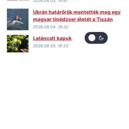
2026.08.03. 15:47
Ukrán határőrök mentették meg egy
magyar tinédzser életét a Tiszán
2026.08.04. 18:32
Leláncolt kapuk
2026.08.05. 18:33
Eltűnt egy nagyszőlősi lány
Magyarországon
2026.08.08. 18:53
Nyugdíj munkakönyv nélkül: így
igazolható a munkaviszony
Ukrajnában
2026.08.04. 20:34