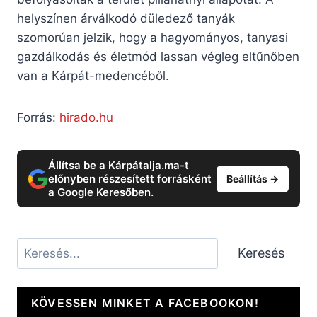
helyszínen árválkodó düledező tanyák
szomorúan jelzik, hogy a hagyományos, tanyasi
gazdálkodás és életmód lassan végleg eltűnőben
van a Kárpát-medencéből.
Forrás:
hirado.hu
Állítsa be a Kárpátalja.ma-t
előnyben részesített forrásként
Beállítás →
a Google Keresőben.
Keresés
Keresés
KÖVESSEN MINKET A FACEBOOKON!