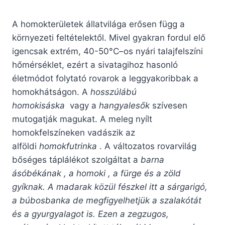
A homokterületek állatvilága erősen függ a
környezeti feltételektől. Mivel gyakran fordul elő
igencsak extrém, 40-50°C–os nyári talajfelszíni
hőmérséklet, ezért a sivatagihoz hasonló
életmódot folytató rovarok a leggyakoribbak a
homokhátságon. A
hosszúlábú
homokisáska
vagy a
hangyalesők
szívesen
mutogatják magukat. A meleg nyílt
homokfelszíneken vadászik az
alföldi
homokfutrinka
. A változatos rovarvilág
bőséges táplálékot szolgáltat a
barna
ásóbékának , a homoki , a fürge és a zöld
gyíknak. A madarak közül fészkel itt a sárgarigó,
a búbosbanka de megfigyelhetjük a szalakótát
és a gyurgyalagot is. Ezen a zegzugos,