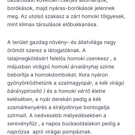
bezáródást követően cserjés állományok,
borókások, majd nyáras-borókások jelennek
meg. Az utolsó szakasz a zárt homoki tölgyesek,
mint klimax társulások előbukkanása.
A terület gazdag növény– és állatvilága nagy
örömöt szerez a látogatóknak. A
talajmegkötésért felelős
homoki csenkesz
, a
májusban virágzó
homoki árvalányhaj
szinte
beborítja a homokdombokat. Kora nyáron
gyönyörködhetünk a
szalmagyopár
, a
kék virágú
báránypirosító )
és a
homoki vértő
életre
kelésében, a nyár derekán pedig a
kék
szamárkenyér
és a
királydinnye
bontogatja
szirmait. A nedvesebb mélyedésekben
a
serevényfűz
, a napos buckaoldalakon pedig
a
naprózsa
apró virágai pompáznak.