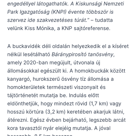
engedéllyel látogathatók. A Kiskunsági Nemzeti
Park Igazgatóság (KNPI) évente többször is
szervez ide szakvezetéses túrát.
” – tudatta
velünk Kiss Mónika, a KNP sajtóreferense.
A buckavidék déli oldalán helyezkedik el a kíséret
nélkül lesétálható
Báránypirosító tanösvény
,
amely 2020-ban megújult, útvonala új
állomásokkal egészült ki. A homokbuckák között
kanyargó, hurokszerű ösvény tíz állomása a
homokterületek természeti viszonyait és
tájtörténetét mutatja be. Indulás előtt
eldönthetjük, hogy mindezt rövid (1,7 km) vagy
hosszú körtúra (3,2 km) keretében akarjuk látni,
átérezni. Egész évben bejárható, legszebb arcát
kora tavasztól nyár elejéig mutatja. A jóval