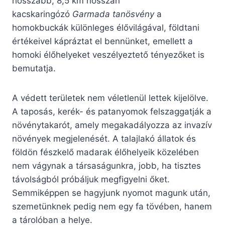
hosszabb, 8,5 km hosszan
kacskaringózó
Garmada tanösvény
a
homokbuckák különleges élővilágával, földtani
értékeivel kápráztat el bennünket, emellett a
homoki élőhelyeket veszélyeztető tényezőket is
bemutatja.
A védett területek nem véletlenül lettek kijelölve.
A taposás, kerék- és patanyomok felszaggatják a
növénytakarót, amely megakadályozza az invazív
növények megjelenését. A talajlakó állatok és
földön fészkelő madarak élőhelyeik közelében
nem vágynak a társaságunkra, jobb, ha tisztes
távolságból próbáljuk megfigyelni őket.
Semmiképpen se hagyjunk nyomot magunk után,
szemetünknek pedig nem egy fa tövében, hanem
a tárolóban a helye.