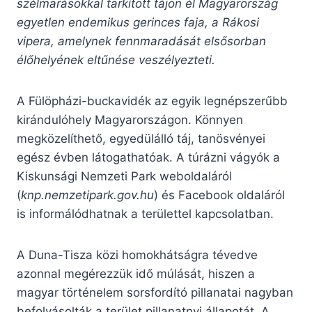
szélmarásokkal tarkított tájon él Magyarország
egyetlen endemikus gerinces faja, a Rákosi
vipera, amelynek fennmaradását elsősorban
élőhelyének eltűnése veszélyezteti.
A Fülöpházi-buckavidék az egyik legnépszerűbb
kirándulóhely Magyarországon. Könnyen
megközelíthető, egyedülálló táj, tanösvényei
egész évben látogathatóak. A túrázni vágyók a
Kiskunsági Nemzeti Park weboldaláról
(
knp.nemzetipark.gov.hu
) és Facebook oldaláról
is informálódhatnak a területtel kapcsolatban.
A Duna-Tisza közi homokhátságra tévedve
azonnal megérezzük idő múlását, hiszen a
magyar történelem sorsfordító pillanatai nagyban
befolyásolták a terület pillanatnyi állapotát. A