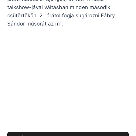
talkshow-jával váltásban minden második
csütörtökön, 21 órától fogja sugározni Fábry
Sándor műsorát az m1.
Állítsa be a Kárpátalja.ma-t
előnyben részesített forrásként
Beállítás →
a Google Keresőben.
Keresés
Keresés
KÖVESSEN MINKET A FACEBOOKON!