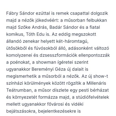
Fábry Sándor ezúttal is remek csapattal dolgozik
majd a nézők jókedvéért: a műsorban felbukkan
majd Szőke András, Badár Sándor és a fiatal
komikus, Tóth Edu is. Az eddig megszokott
állandó zenekar helyett két-háromtagú,
ütősökből és fúvósokból álló, adásonként változó
komolyzenei és dzsesszformációk ellenpontozzák
a poénokat, a showman ígéretei szerint
ugyanakkor Bereményi Géza új dalait is
megismerhetik a műsorból a nézők. Az új show-t
színházi körülmények között rögzítik a Millenáris
Teátrumban, a műsor díszlete egy pesti bérházat
és környezetét formázza majd, a stúdiófelvételek
mellett ugyanakkor fővárosi és vidéki
bejátszásokra, bejelentkezésekre is