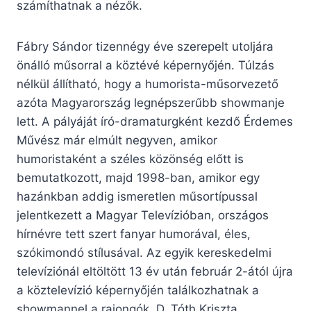
számíthatnak a nézők.
Fábry Sándor tizennégy éve szerepelt utoljára
önálló műsorral a köztévé képernyőjén. Túlzás
nélkül állítható, hogy a humorista-műsorvezető
azóta Magyarország legnépszerűbb showmanje
lett. A pályáját író-dramaturgként kezdő Érdemes
Művész már elmúlt negyven, amikor
humoristaként a széles közönség előtt is
bemutatkozott, majd 1998-ban, amikor egy
hazánkban addig ismeretlen műsortípussal
jelentkezett a Magyar Televízióban, országos
hírnévre tett szert fanyar humorával, éles,
szókimondó stílusával. Az egyik kereskedelmi
televíziónál eltöltött 13 év után február 2-ától újra
a köztelevízió képernyőjén találkozhatnak a
showmannel a rajongók, D. Tóth Kriszta