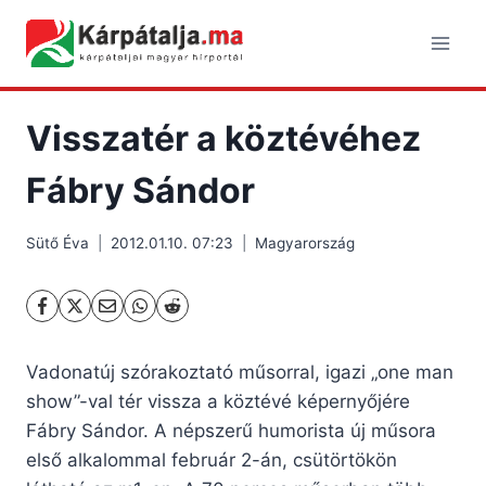
Skip
to
content
Visszatér a köztévéhez
Fábry Sándor
Sütő Éva
2012.01.10. 07:23
Magyarország
Vadonatúj szórakoztató műsorral, igazi „one man
show”-val tér vissza a köztévé képernyőjére
Fábry Sándor. A népszerű humorista új műsora
első alkalommal február 2-án, csütörtökön