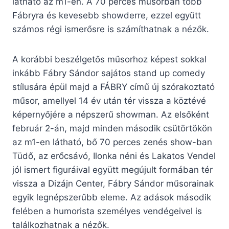
látható az m1-en. A 70 perces műsorban több
Fábryra és kevesebb showderre, ezzel együtt
számos régi ismerősre is számíthatnak a nézők.
A korábbi beszélgetős műsorhoz képest sokkal
inkább Fábry Sándor sajátos stand up comedy
stílusára épül majd a FÁBRY című új szórakoztató
műsor, amellyel 14 év után tér vissza a köztévé
képernyőjére a népszerű showman. Az elsőként
február 2-án, majd minden második csütörtökön
az m1-en látható, bő 70 perces zenés show-ban
Tüdő, az erőcsávó, Ilonka néni és Lakatos Vendel
jól ismert figuráival együtt megújult formában tér
vissza a Dizájn Center, Fábry Sándor műsorainak
egyik legnépszerűbb eleme. Az adások második
felében a humorista személyes vendégeivel is
találkozhatnak a nézők.