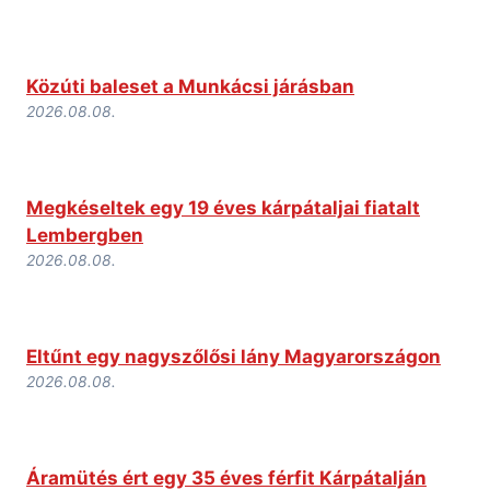
Eltűnt egy nagyszőlősi lány Magyarországon
2026.08.08.
Áramütés ért egy 35 éves férfit Kárpátalján
2026.08.08.
LEGOLVASOTTABB
Zrínyi Ilona Kárpátaljai Támogatási
Program 2026
2026.08.03. 15:47
Ukrán határőrök mentették meg egy
magyar tinédzser életét a Tiszán
2026.08.04. 18:32