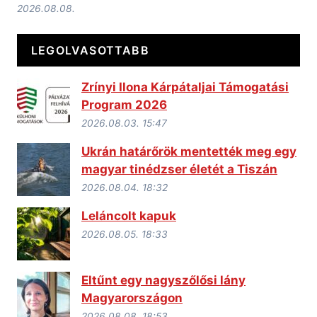
Leláncolt kapuk
2026.08.05. 18:33
Eltűnt egy nagyszőlősi lány
Magyarországon
2026.08.08. 18:53
Nyugdíj munkakönyv nélkül: így
igazolható a munkaviszony
Ukrajnában
2026.08.04. 20:34