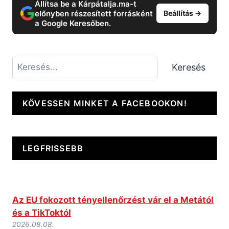
LEGFRISSEBB
Az EU fokozott tényellenőrzést vár el a Metától
és a TikToktól
2026.08.08.
Közúti baleset a Munkácsi járásban
2026.08.08.
Megkéseltek egy 19 éves kárpátaljai fiatalt
Lembergben
2026.08.08.