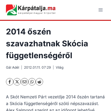
Skip
to
content
2014 őszén
szavazhatnak Skócia
függetlenségéről
Gál Adél
2012.01.11. 07:29
Világ
A Skót Nemzeti Párt vezetője 2014 őszén tartaná
a Skócia függetlenségéről szóló népszavazást.
Alex Salmond szerint az az időpont lehetővé