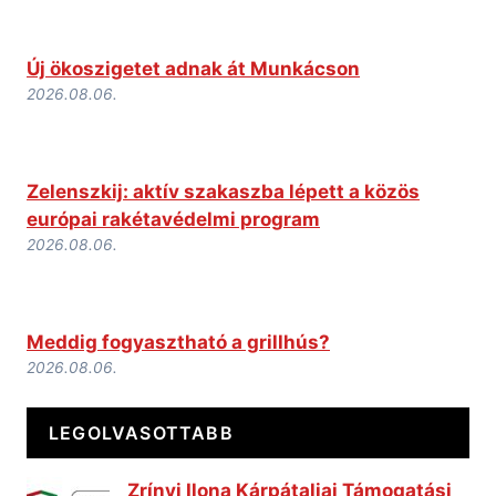
Új ökoszigetet adnak át Munkácson
2026.08.06.
Zelenszkij: aktív szakaszba lépett a közös
európai rakétavédelmi program
2026.08.06.
Meddig fogyasztható a grillhús?
2026.08.06.
LEGOLVASOTTABB
Zrínyi Ilona Kárpátaljai Támogatási