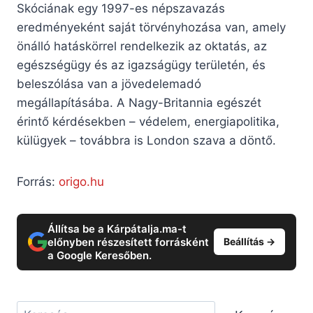
Skóciának egy 1997-es népszavazás
eredményeként saját törvényhozása van, amely
önálló hatáskörrel rendelkezik az oktatás, az
egészségügy és az igazságügy területén, és
beleszólása van a jövedelemadó
megállapításába. A Nagy-Britannia egészét
érintő kérdésekben – védelem, energiapolitika,
külügyek – továbbra is London szava a döntő.
Forrás:
origo.hu
Állítsa be a Kárpátalja.ma-t
előnyben részesített forrásként
Beállítás →
a Google Keresőben.
Keresés