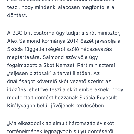
teszi, hogy mindenki alaposan megfontolja a
döntést.
A BBC brit csatorna úgy tudja: a skót miniszter,
Alex Salmond kormánya 2014 őszét javasolja a
Skócia függetlenségéről szóló népszavazás
megtartására. Salmond szóvivője úgy
fogalmazott: a Skót Nemzeti Párt miniszterei
„teljesen biztosak” a tervet illetően. Az
önállóságot követelő skót vezető szerint az
időzítés lehetővé teszi a skót embereknek, hogy
megfontolt döntést hozzanak Skócia Egyesült
Királyságon belüli jövőjének kérdésében.
„Ma elkezdődik az elmúlt háromszáz év skót
történelmének legnagyobb súlyú döntéséről