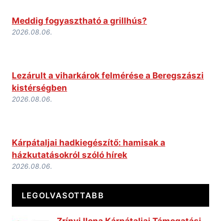
Meddig fogyasztható a grillhús?
2026.08.06.
Lezárult a viharkárok felmérése a Beregszászi
kistérségben
2026.08.06.
Kárpátaljai hadkiegészítő: hamisak a
házkutatásokról szóló hírek
2026.08.06.
LEGOLVASOTTABB
Zrínyi Ilona Kárpátaljai Támogatási