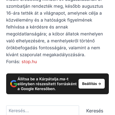
szombatján rendezték meg, később augusztus
16-ára tették át a világnapot, amelynek célja a
közvélemény és a hatóságok figyelmének
felhívása a kérdésre és annak
megoldatlanságára; a kóbor állatok menhelyen
való elhelyezésére, a menhelyekről történő
örökbefogadás fontosságára, valamint a nem
kívánt szaporulat megakadályozására.
Forrás:
stop.hu
Állítsa be a Kárpátalja.ma-t
előnyben részesített forrásként
Beállítás →
a Google Keresőben.
Keresés
Keresés