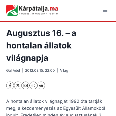
Skip
to
content
Augusztus 16. – a
hontalan állatok
világnapja
Gál Adél
2012.08.15. 22:00
Világ
A hontalan állatok világnapját 1992 óta tartják
meg, a kezdeményezés az Egyesült Államokból
indult.
Eredetileg minden év augusztusának 3.