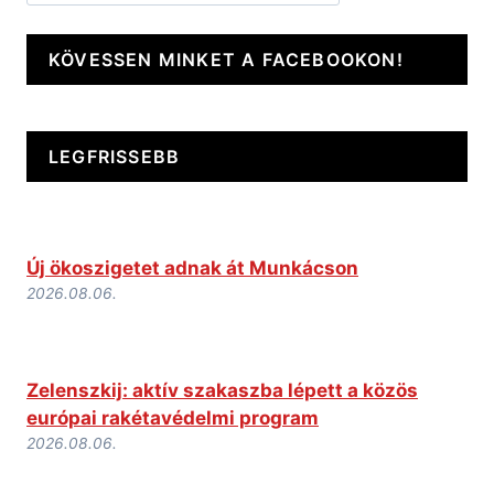
KÖVESSEN MINKET A FACEBOOKON!
LEGFRISSEBB
Új ökoszigetet adnak át Munkácson
2026.08.06.
Zelenszkij: aktív szakaszba lépett a közös
európai rakétavédelmi program
2026.08.06.