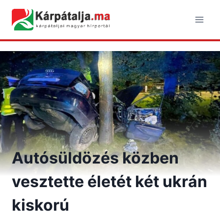
Skip
to
content
Autósüldözés közben
vesztette életét két ukrán
kiskorú