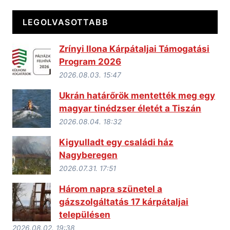
LEGOLVASOTTABB
Zrínyi Ilona Kárpátaljai Támogatási
Program 2026
2026.08.03. 15:47
Ukrán határőrök mentették meg egy
magyar tinédzser életét a Tiszán
2026.08.04. 18:32
Kigyulladt egy családi ház
Nagyberegen
2026.07.31. 17:51
Három napra szünetel a
gázszolgáltatás 17 kárpátaljai
településen
2026.08.02. 19:38