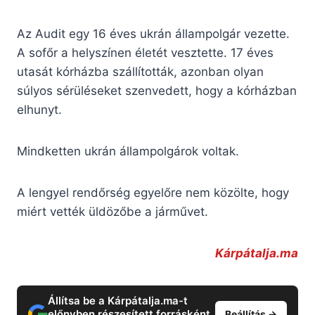
Az Audit egy 16 éves ukrán állampolgár vezette.
A sofőr a helyszínen életét vesztette. 17 éves
utasát kórházba szállították, azonban olyan
súlyos sérüléseket szenvedett, hogy a kórházban
elhunyt.
Mindketten ukrán állampolgárok voltak.
A lengyel rendőrség egyelőre nem közölte, hogy
miért vették üldözőbe a járművet.
Kárpátalja.ma
Állítsa be a Kárpátalja.ma-t
előnyben részesített forrásként
Beállítás →