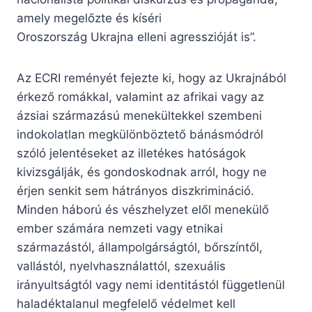
amely megelőzte és kíséri
Oroszország Ukrajna elleni agresszióját is”.
Az ECRI reményét fejezte ki, hogy az Ukrajnából
érkező romákkal, valamint az afrikai vagy az
ázsiai származású menekültekkel szembeni
indokolatlan megkülönböztető bánásmódról
szóló jelentéseket az illetékes hatóságok
kivizsgálják, és gondoskodnak arról, hogy ne
érjen senkit sem hátrányos diszkrimináció.
Minden háború és vészhelyzet elől menekülő
ember számára nemzeti vagy etnikai
származástól, állampolgárságtól, bőrszíntől,
vallástól, nyelvhasználattól, szexuális
irányultságtól vagy nemi identitástól függetlenül
haladéktalanul megfelelő védelmet kell