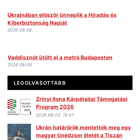
Ukrajnában először ünneplik a Híradás és
Kiberbiztonság Napját
2026.08.08.
Vaddisznót ütött el a metró Budapesten
2026.08.08.
LEGOLVASOTTABB
Zrínyi Ilona Kárpátaljai Támogatási
Program 2026
2026.08.03. 15:47
Ukrán határőrök mentették meg egy
magyar tinédzser életét a Tiszán