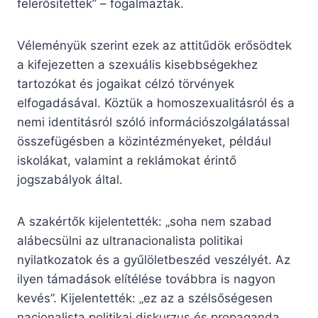
felerősítettek” – fogalmaztak.
Véleményük szerint ezek az attitűdök erősödtek
a kifejezetten a szexuális kisebbségekhez
tartozókat és jogaikat célzó törvények
elfogadásával. Köztük a homoszexualitásról és a
nemi identitásról szóló információszolgálatással
összefügésben a közintézményeket, például
iskolákat, valamint a reklámokat érintő
jogszabályok által.
A szakértők kijelentették: „soha nem szabad
alábecsülni az ultranacionalista politikai
nyilatkozatok és a gyűlöletbeszéd veszélyét. Az
ilyen támadások elítélése továbbra is nagyon
kevés”. Kijelentették: „ez az a szélsőségesen
nacionalista politikai diskurzus és propaganda,