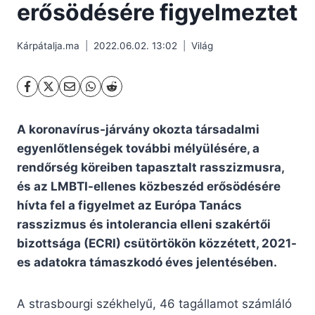
erősödésére figyelmeztet
Kárpátalja.ma
2022.06.02. 13:02
Világ
A koronavírus-járvány okozta társadalmi
egyenlőtlenségek további mélyülésére, a
rendőrség köreiben tapasztalt rasszizmusra,
és az LMBTI-ellenes közbeszéd erősödésére
hívta fel a figyelmet az Európa Tanács
rasszizmus és intolerancia elleni szakértői
bizottsága (ECRI) csütörtökön közzétett, 2021-
es adatokra támaszkodó éves jelentésében.
A strasbourgi székhelyű, 46 tagállamot számláló