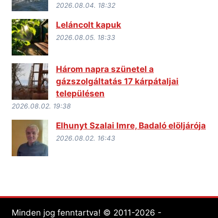
2026.08.04. 18:32
Leláncolt kapuk
2026.08.05. 18:33
Három napra szünetel a
gázszolgáltatás 17 kárpátaljai
településen
2026.08.02. 19:38
Elhunyt Szalai Imre, Badaló elöljárója
2026.08.02. 16:43
Minden jog fenntartva! © 2011-2026 -