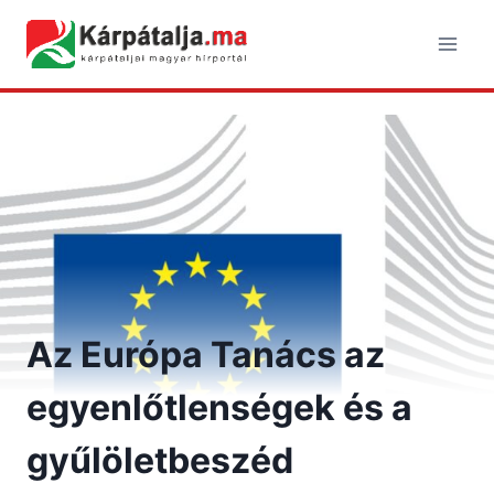
Skip
to
content
Az Európa Tanács az
egyenlőtlenségek és a
gyűlöletbeszéd