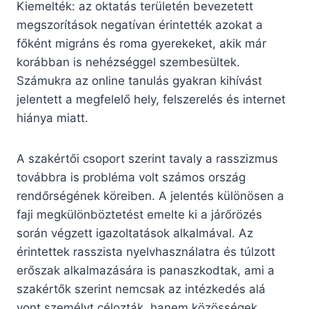
Kiemelték: az oktatás területén bevezetett
megszorítások negatívan érintették azokat a
főként migráns és roma gyerekeket, akik már
korábban is nehézséggel szembesültek.
Számukra az online tanulás gyakran kihívást
jelentett a megfelelő hely, felszerelés és internet
hiánya miatt.
A szakértői csoport szerint tavaly a rasszizmus
továbbra is probléma volt számos ország
rendőrségének köreiben. A jelentés különösen a
faji megkülönböztetést emelte ki a járőrözés
során végzett igazoltatások alkalmával. Az
érintettek rasszista nyelvhasználatra és túlzott
erőszak alkalmazására is panaszkodtak, ami a
szakértők szerint nemcsak az intézkedés alá
vont személyt célozták, hanem közösségek