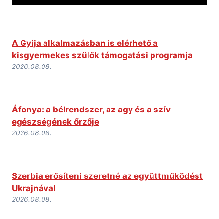
A Gyija alkalmazásban is elérhető a
kisgyermekes szülők támogatási programja
2026.08.08.
Áfonya: a bélrendszer, az agy és a szív
egészségének őrzője
2026.08.08.
Szerbia erősíteni szeretné az együttműködést
Ukrajnával
2026.08.08.