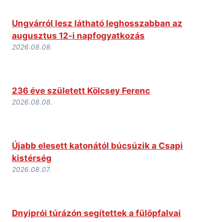
Ungvárról lesz látható leghosszabban az
augusztus 12-i napfogyatkozás
2026.08.08.
236 éve született Kölcsey Ferenc
2026.08.08.
Újabb elesett katonától búcsúzik a Csapi
kistérség
2026.08.07.
Dnyiprói túrázón segítettek a fülöpfalvai