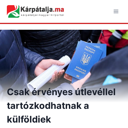
Skip
to
content
Csak érvényes útlevéllel
tartózkodhatnak a
külföldiek