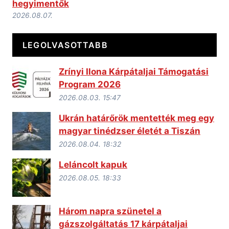
hegyimentők
2026.08.07.
LEGOLVASOTTABB
Zrínyi Ilona Kárpátaljai Támogatási
Program 2026
2026.08.03. 15:47
Ukrán határőrök mentették meg egy
magyar tinédzser életét a Tiszán
2026.08.04. 18:32
Leláncolt kapuk
2026.08.05. 18:33
Három napra szünetel a
gázszolgáltatás 17 kárpátaljai