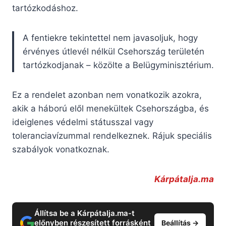
tartózkodáshoz.
A fentiekre tekintettel nem javasoljuk, hogy
érvényes útlevél nélkül Csehország területén
tartózkodjanak – közölte a Belügyminisztérium.
Ez a rendelet azonban nem vonatkozik azokra,
akik a háború elől menekültek Csehországba, és
ideiglenes védelmi státusszal vagy
toleranciavízummal rendelkeznek. Rájuk speciális
szabályok vonatkoznak.
Kárpátalja.ma
Állítsa be a Kárpátalja.ma-t
előnyben részesített forrásként
Beállítás →