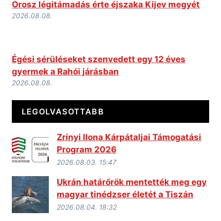
Orosz légitámadás érte éjszaka Kijev megyét
2026.08.08.
Égési sérüléseket szenvedett egy 12 éves
gyermek a Rahói járásban
2026.08.08.
LEGOLVASOTTABB
Zrínyi Ilona Kárpátaljai Támogatási
Program 2026
2026.08.03. 15:47
Ukrán határőrök mentették meg egy
magyar tinédzser életét a Tiszán
2026.08.04. 18:32