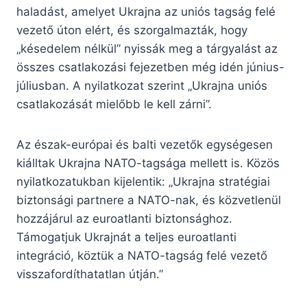
haladást, amelyet Ukrajna az uniós tagság felé
vezető úton elért, és szorgalmazták, hogy
„késedelem nélkül” nyissák meg a tárgyalást az
összes csatlakozási fejezetben még idén június-
júliusban. A nyilatkozat szerint „Ukrajna uniós
csatlakozását mielőbb le kell zárni”.
Az észak-európai és balti vezetők egységesen
kiálltak Ukrajna NATO-tagsága mellett is. Közös
nyilatkozatukban kijelentik: „Ukrajna stratégiai
biztonsági partnere a NATO-nak, és közvetlenül
hozzájárul az euroatlanti biztonsághoz.
Támogatjuk Ukrajnát a teljes euroatlanti
integráció, köztük a NATO-tagság felé vezető
visszafordíthatatlan útján.”