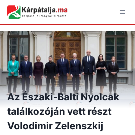
Skip
to
content
Az Északi-Balti Nyolcak
találkozóján vett részt
Volodimir Zelenszkij