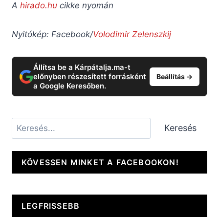
A
hirado.hu
cikke nyomán
Nyitókép: Facebook/
Volodimir Zelenszkij
Állítsa be a Kárpátalja.ma-t
előnyben részesített forrásként
Beállítás →
a Google Keresőben.
Keresés
Keresés
KÖVESSEN MINKET A FACEBOOKON!
LEGFRISSEBB