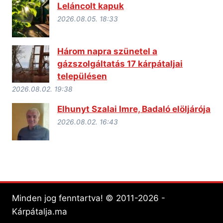
Leláncolt kapuk
2026.08.05. 18:33
Három napra szünetel a
gázszolgáltatás 17 kárpátaljai
településen
2026.08.02. 19:38
Elhunyt Szalai Imre, Badaló elöljárója
2026.08.02. 16:43
Minden jog fenntartva! © 2011-2026 -
Kárpátalja.ma