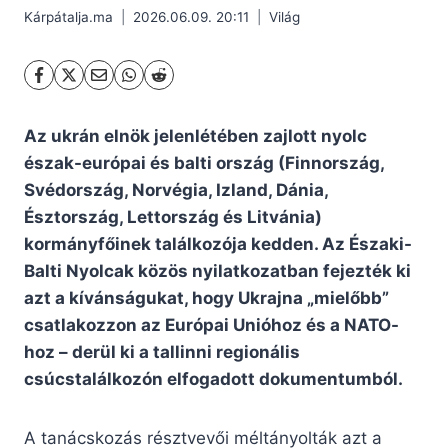
Kárpátalja.ma
2026.06.09. 20:11
Világ
Az ukrán elnök jelenlétében zajlott nyolc
észak-európai és balti ország (Finnország,
Svédország, Norvégia, Izland, Dánia,
Észtország, Lettország és Litvánia)
kormányfőinek találkozója kedden. Az Északi-
Balti Nyolcak közös nyilatkozatban fejezték ki
azt a kívánságukat, hogy Ukrajna „mielőbb”
csatlakozzon az Európai Unióhoz és a NATO-
hoz – derül ki a tallinni regionális
csúcstalálkozón elfogadott dokumentumból.
A tanácskozás résztvevői méltányolták azt a