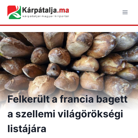
Skip
to
content
Felkerült a francia bagett
a szellemi világörökségi
listájára