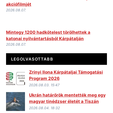
akciófilmjét
2026.08.07.
Mintegy 1200 hadkötelest törölhettek a
katonai nyilvántartásból Kárpátalján
2026.08.07.
LEGOLVASOTTABB
Zrínyi Ilona Kárpátaljai Támogatási
Program 2026
2026.08.03. 15:47
Ukrán határőrök mentették meg egy
magyar tinédzser életét a Tiszán
2026.08.04. 18:32