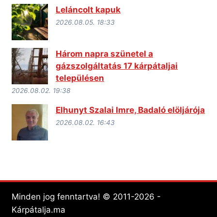
Leláncolt kapuk
2026.08.05. 18:33
Három napra szünetel a
gázszolgáltatás 17 kárpátaljai
településen
2026.08.02. 19:38
Elhunyt Szalai Imre, Badaló elöljárója
2026.08.02. 16:43
Minden jog fenntartva! © 2011-2026 -
Kárpátalja.ma