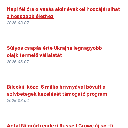
Napi fél óra olvasás akár évekkel hozzájárulhat
a hosszabb élethez
2026.08.07.
Súlyos csapás érte Ukrajna legnagyobb
olajkitermelő vállalatát
2026.08.07.
Bileckij: közel 6 millió hrivnyával bővült a
szívbetegek kezelését támogató program
2026.08.07.
Antal Nimród rendezi Russell Crowe új sci-fi