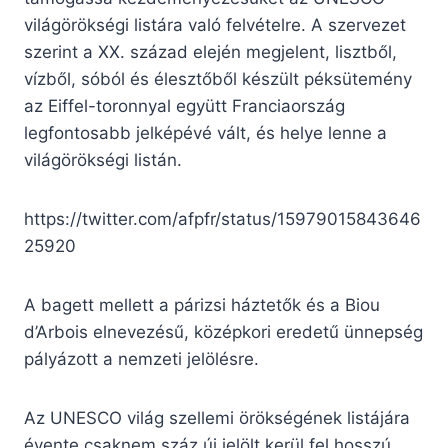
világörökségi listára való felvételre. A szervezet
szerint a XX. század elején megjelent, lisztből,
vízből, sóból és élesztőből készült péksütemény
az Eiffel-toronnyal együtt Franciaország
legfontosabb jelképévé vált, és helye lenne a
világörökségi listán.
https://twitter.com/afpfr/status/15979015843646
25920
A bagett mellett a párizsi háztetők és a Biou
d’Arbois elnevezésű, középkori eredetű ünnepség
pályázott a nemzeti jelölésre.
Az UNESCO világ szellemi örökségének listájára
évente csaknem száz új jelölt kerül fel hosszú