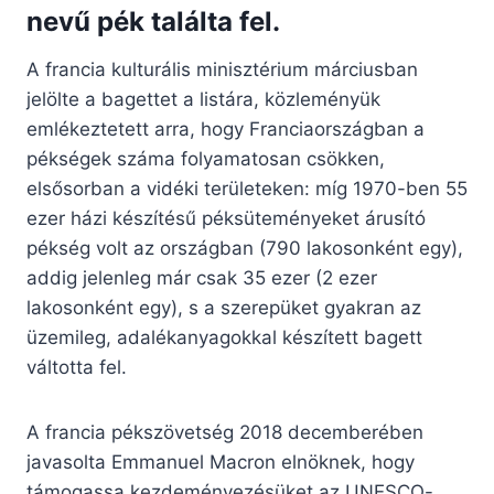
nevű pék találta fel.
A francia kulturális minisztérium márciusban
jelölte a bagettet a listára, közleményük
emlékeztetett arra, hogy Franciaországban a
pékségek száma folyamatosan csökken,
elsősorban a vidéki területeken: míg 1970-ben 55
ezer házi készítésű péksüteményeket árusító
pékség volt az országban (790 lakosonként egy),
addig jelenleg már csak 35 ezer (2 ezer
lakosonként egy), s a szerepüket gyakran az
üzemileg, adalékanyagokkal készített bagett
váltotta fel.
A francia pékszövetség 2018 decemberében
javasolta Emmanuel Macron elnöknek, hogy
támogassa kezdeményezésüket az UNESCO-