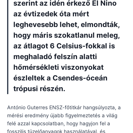
szerint az idén érkező El Nino
az évtizedek óta mért
leghevesebb lehet, elmondták,
hogy máris szokatlanul meleg,
az átlagot 6 Celsius-fokkal is
meghaladó felszín alatti
hőmérsékleti viszonyokat
észleltek a Csendes-óceán
trópusi részén.
António Guterres ENSZ-főtitkár hangsúlyozta, a
mérési eredmény újabb figyelmeztetés a világ
felé azzal kapcsolatban, hogy hagyjon fel a
fosszilis tüzelőanyagok használatával, és