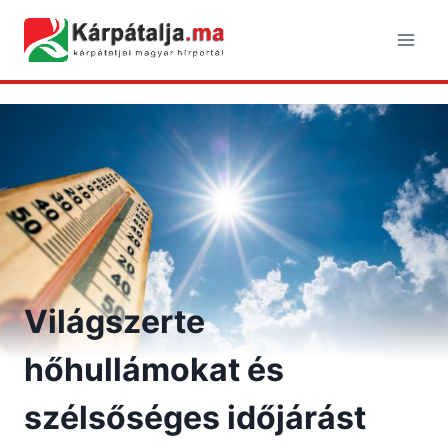
Skip
to
content
Világszerte
hőhullámokat és
szélsőséges időjárást