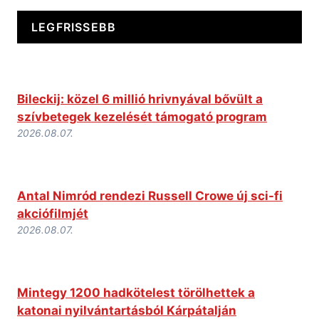
LEGFRISSEBB
Bileckij: közel 6 millió hrivnyával bővült a
szívbetegek kezelését támogató program
2026.08.07.
Antal Nimród rendezi Russell Crowe új sci-fi
akciófilmjét
2026.08.07.
Mintegy 1200 hadkötelest törölhettek a
katonai nyilvántartásból Kárpátalján