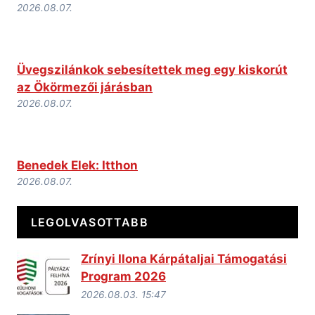
2026.08.07.
Üvegszilánkok sebesítettek meg egy kiskorút
az Ökörmezői járásban
2026.08.07.
Benedek Elek: Itthon
2026.08.07.
LEGOLVASOTTABB
Zrínyi Ilona Kárpátaljai Támogatási
Program 2026
2026.08.03. 15:47