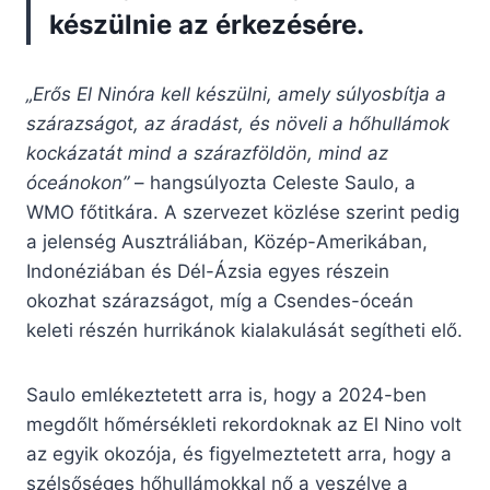
készülnie az érkezésére.
„Erős El Ninóra kell készülni, amely súlyosbítja a
szárazságot, az áradást, és növeli a hőhullámok
kockázatát mind a szárazföldön, mind az
óceánokon”
– hangsúlyozta Celeste Saulo, a
WMO főtitkára. A szervezet közlése szerint pedig
a jelenség Ausztráliában, Közép-Amerikában,
Indonéziában és Dél-Ázsia egyes részein
okozhat szárazságot, míg a Csendes-óceán
keleti részén hurrikánok kialakulását segítheti elő.
Saulo emlékeztetett arra is, hogy a 2024-ben
megdőlt hőmérsékleti rekordoknak az El Nino volt
az egyik okozója, és figyelmeztetett arra, hogy a
szélsőséges hőhullámokkal nő a veszélye a