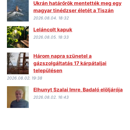
Ukrán határőrök mentették meg egy
magyar tinédzser életét a Tiszán
2026.08.04. 18:32
Leláncolt kapuk
2026.08.05. 18:33
Három napra szünetel a
gázszolgáltatás 17 kárpátaljai
településen
2026.08.02. 19:38
Elhunyt Szalai Imre, Badaló elöljárója
2026.08.02. 16:43