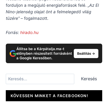
forduljon a megújuló energiaforrások felé.
„Az El
Nino-jelenség olajat önt a felmelegedő világ
tüzére”
– fogalmazott.
Forrás:
hirado.hu
Állítsa be a Kárpátalja.ma-t
előnyben részesített forrásként
Beállítás →
a Google Keresőben.
Keresés
Keresés
KÖVESSEN MINKET A FACEBOOKON!