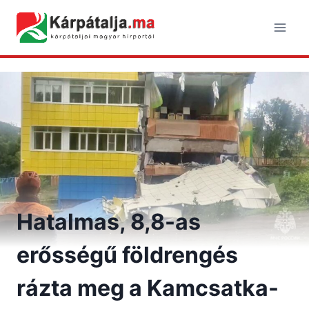
Skip
to
content
Hatalmas, 8,8-as
erősségű földrengés
rázta meg a Kamcsatka-