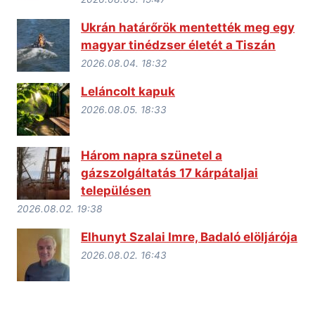
Ukrán határőrök mentették meg egy
magyar tinédzser életét a Tiszán
2026.08.04. 18:32
Leláncolt kapuk
2026.08.05. 18:33
Három napra szünetel a
gázszolgáltatás 17 kárpátaljai
településen
2026.08.02. 19:38
Elhunyt Szalai Imre, Badaló elöljárója
2026.08.02. 16:43