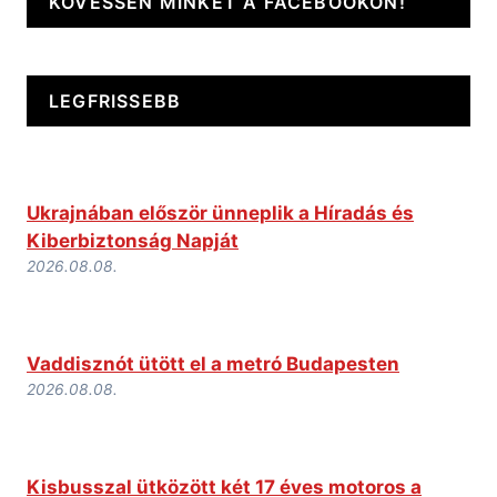
KÖVESSEN MINKET A FACEBOOKON!
LEGFRISSEBB
Ukrajnában először ünneplik a Híradás és
Kiberbiztonság Napját
2026.08.08.
Vaddisznót ütött el a metró Budapesten
2026.08.08.
Kisbusszal ütközött két 17 éves motoros a