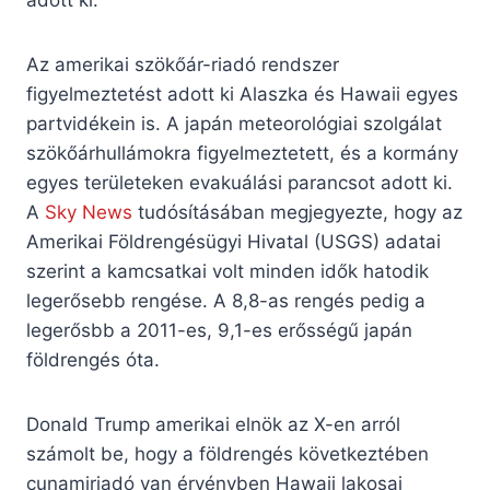
adott ki.
Az amerikai szökőár-riadó rendszer
figyelmeztetést adott ki Alaszka és Hawaii egyes
partvidékein is. A japán meteorológiai szolgálat
szökőárhullámokra figyelmeztetett, és a kormány
egyes területeken evakuálási parancsot adott ki.
A
Sky News
tudósításában megjegyezte, hogy az
Amerikai Földrengésügyi Hivatal (USGS) adatai
szerint a kamcsatkai volt minden idők hatodik
legerősebb rengése. A 8,8-as rengés pedig a
legerősbb a 2011-es, 9,1-es erősségű japán
földrengés óta.
Donald Trump amerikai elnök az X-en arról
számolt be, hogy a földrengés következtében
cunamiriadó van érvényben Hawaii lakosai