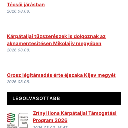
Técsői járásban
2026.08.08.
Kárpátaljai tűzszerészek is dolgoznak az
aknamentesítésen Mikolajiv megyében
2026.08.08.
Orosz légitámadás érte éjszaka Kijev megyét
2026.08.08.
LEGOLVASOTTABB
Zrínyi Ilona Kárpátaljai Támogatási
Program 2026
2026.08.03. 15:47