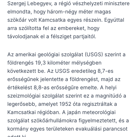
Szergej Lebegyev, a régió vészhelyzeti minisztere
elmondta, hogy három-négy méter magas
szökőár volt Kamcsatka egyes részein. Egyúttal
arra szólította fel az embereket, hogy
távolodjanak el a félsziget partjaitól.
Az amerikai geológiai szolgálat (USGS) szerint a
földrengés 19,3 kilométer mélységben
következett be. Az USGS eredetileg 8,7-es
erősségűnek jelentette a földrengést, majd az
értékelést 8,8-as erősségűre emelte. A helyi
szeizmológiai szolgálat szerint ez a magnitúdó a
legerősebb, amelyet 1952 óta regisztráltak a
Kamcsatkai régióban. A japán meteorológiai
szolgálat szökőárhullámokra figyelmeztetett, és a
kormány egyes területeken evakuálási parancsot