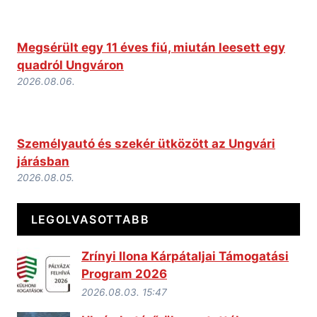
Megsérült egy 11 éves fiú, miután leesett egy
quadról Ungváron
2026.08.06.
Személyautó és szekér ütközött az Ungvári
járásban
2026.08.05.
LEGOLVASOTTABB
Zrínyi Ilona Kárpátaljai Támogatási
Program 2026
2026.08.03. 15:47