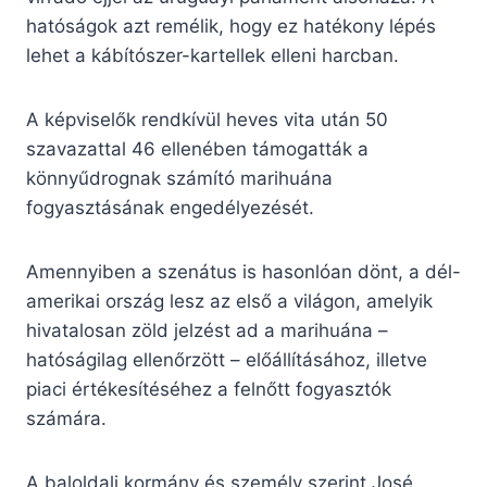
hatóságok azt remélik, hogy ez hatékony lépés
lehet a kábítószer-kartellek elleni harcban.
A képviselők rendkívül heves vita után 50
szavazattal 46 ellenében támogatták a
könnyűdrognak számító marihuána
fogyasztásának engedélyezését.
Amennyiben a szenátus is hasonlóan dönt, a dél-
amerikai ország lesz az első a világon, amelyik
hivatalosan zöld jelzést ad a marihuána –
hatóságilag ellenőrzött – előállításához, illetve
piaci értékesítéséhez a felnőtt fogyasztók
számára.
A baloldali kormány és személy szerint José