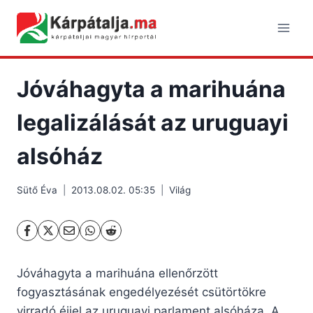
Skip
to
content
Jóváhagyta a marihuána
legalizálását az uruguayi
alsóház
Sütő Éva
2013.08.02. 05:35
Világ
Jóváhagyta a marihuána ellenőrzött
fogyasztásának engedélyezését csütörtökre
virradó éjjel az uruguayi parlament alsóháza. A