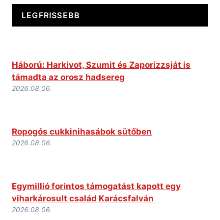
LEGFRISSEBB
Háború: Harkivot, Szumit és Zaporizzsját is
támadta az orosz hadsereg
2026.08.06.
Ropogós cukkinihasábok sütőben
2026.08.06.
Egymillió forintos támogatást kapott egy
viharkárosult család Karácsfalván
2026.08.06.