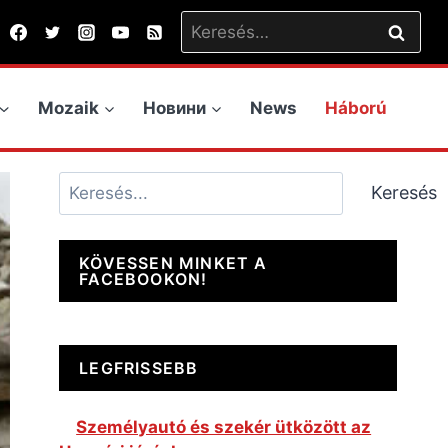
Keresés:
Mozaik
Новини
News
Háború
Keresés
Keresés
KÖVESSEN MINKET A
FACEBOOKON!
LEGFRISSEBB
Személyautó és szekér ütközött az