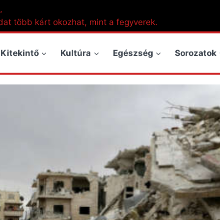
,
dat több kárt okozhat, mint a fegyverek.
Kitekintő
Kultúra
Egészség
Sorozatok