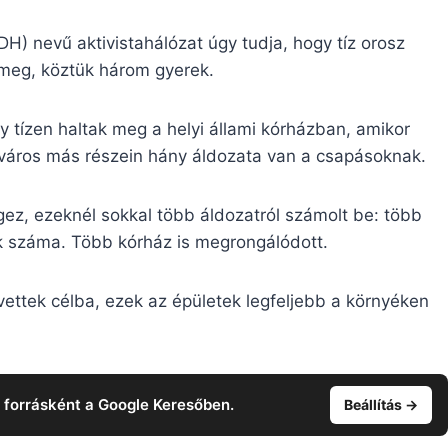
H) nevű aktivistahálózat úgy tudja, hogy tíz orosz
k meg, köztük három gyerek.
y tízen haltak meg a helyi állami kórházban, amikor
a város más részein hány áldozata van a csapásoknak.
ez, ezeknél sokkal több áldozatról számolt be: több
k száma. Több kórház is megrongálódott.
ettek célba, ezek az épületek legfeljebb a környéken
t forrásként a Google Keresőben.
Beállítás →