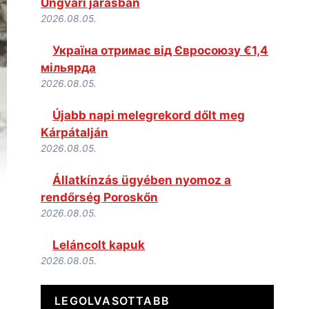
Ungvári járásban
2026.08.05.
Україна отримає від Євросоюзу €1,4
мільярда
2026.08.05.
Újabb napi melegrekord dőlt meg
Kárpátalján
2026.08.05.
Állatkínzás ügyében nyomoz a
rendőrség Poroskőn
2026.08.05.
Leláncolt kapuk
2026.08.05.
LEGOLVASOTTABB