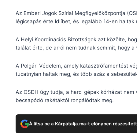
Az Emberi Jogok Szíriai Megfigyelőközpontja (OSD
légicsapás érte Idlíbet, és legalább 14-en halta
A Helyi Koordinációs Bizottságok azt közölte, hog
találat érte, de arról nem tudnak semmit, hogy 
A Polgári Védelem, amely katasztrófamentést vég
tucatnyian haltak meg, és több száz a sebesülte
Az OSDH úgy tudja, a harci gépek kórházat nem v
becsapódó rakétáktól rongálódtak meg.
Állítsa be a Kárpátalja.ma-t előnyben részesítet