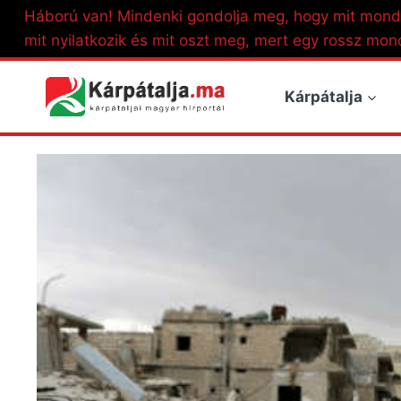
Skip
Háború van! Mindenki gondolja meg, hogy mit mond
to
mit nyilatkozik és mit oszt meg, mert egy rossz mon
content
Kárpátalja