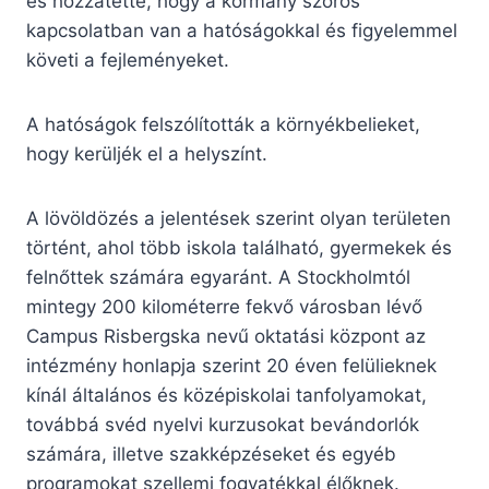
és hozzátette, hogy a kormány szoros
kapcsolatban van a hatóságokkal és figyelemmel
követi a fejleményeket.
A hatóságok felszólították a környékbelieket,
hogy kerüljék el a helyszínt.
A lövöldözés a jelentések szerint olyan területen
történt, ahol több iskola található, gyermekek és
felnőttek számára egyaránt. A Stockholmtól
mintegy 200 kilométerre fekvő városban lévő
Campus Risbergska nevű oktatási központ az
intézmény honlapja szerint 20 éven felülieknek
kínál általános és középiskolai tanfolyamokat,
továbbá svéd nyelvi kurzusokat bevándorlók
számára, illetve szakképzéseket és egyéb
programokat szellemi fogyatékkal élőknek.