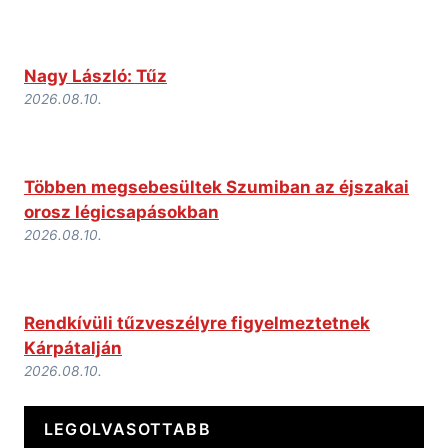
Nagy László: Tűz
2026.08.10.
Többen megsebesültek Szumiban az éjszakai
orosz légicsapásokban
2026.08.10.
Rendkívüli tűzveszélyre figyelmeztetnek
Kárpátalján
2026.08.10.
LEGOLVASOTTABB