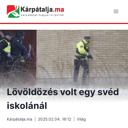
Skip
to
content
Lövöldözés volt egy svéd
iskolánál
Kárpátalja.ma
2025.02.04. 16:12
Világ