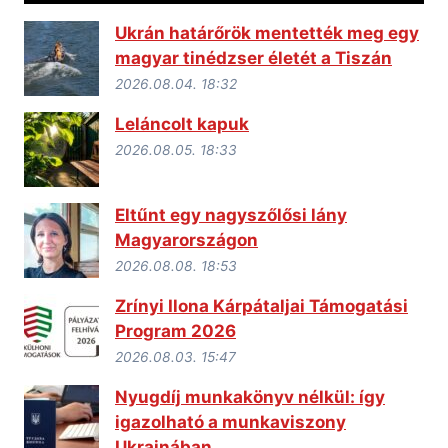
Ukrán határőrök mentették meg egy
magyar tinédzser életét a Tiszán
2026.08.04. 18:32
Leláncolt kapuk
2026.08.05. 18:33
Eltűnt egy nagyszőlősi lány
Magyarországon
2026.08.08. 18:53
Zrínyi Ilona Kárpátaljai Támogatási
Program 2026
2026.08.03. 15:47
Nyugdíj munkakönyv nélkül: így
igazolható a munkaviszony
Ukrajnában