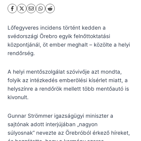
Lőfegyveres incidens történt kedden a
svédországi Örebro egyik felnőttoktatási
központjánál, öt ember meghalt – közölte a helyi
rendőrség.
A helyi mentőszolgálat szóvivője azt mondta,
folyik az intézkedés emberölési kísérlet miatt, a
helyszínre a rendőrök mellett több mentőautó is
kivonult.
Gunnar Strömmer igazságügyi miniszter a
sajtónak adott interjújában „nagyon
súlyosnak” nevezte az Örebróból érkező híreket,