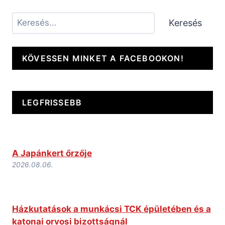
Keresés
Keresés
KÖVESSEN MINKET A FACEBOOKON!
LEGFRISSEBB
A Japánkert őrzője
2026.08.06.
Házkutatások a munkácsi TCK épületében és a
katonai orvosi bizottságnál