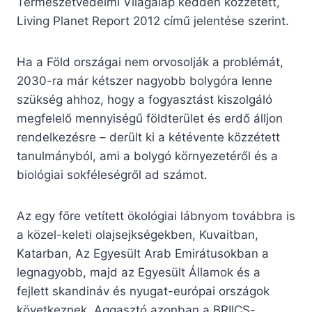
Természetvédelmi Világalap kedden közzétett,
Living Planet Report 2012 című jelentése szerint.
Ha a Föld országai nem orvosolják a problémát,
2030-ra már kétszer nagyobb bolygóra lenne
szükség ahhoz, hogy a fogyasztást kiszolgáló
megfelelő mennyiségű földterület és erdő álljon
rendelkezésre – derült ki a kétévente közzétett
tanulmányból, ami a bolygó környezetéről és a
biológiai sokféleségről ad számot.
Az egy főre vetített ökológiai lábnyom továbbra is
a közel-keleti olajsejkségekben, Kuvaitban,
Katarban, Az Egyesült Arab Emirátusokban a
legnagyobb, majd az Egyesült Államok és a
fejlett skandináv és nyugat-európai országok
következnek. Aggasztó azonban a BRIICS-