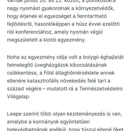
várnak június 20. és 22. között, a politikusokra
nagy nyomást gyakorolnak a környezetvédők,
hogy érjenek el egyezséget a fenntartható
fejlődésről, hasonlóképpen a húsz évvel ezelőtti
riói konferenciához, amely nyomán végül
megszületett a kiotói egyezmény.
Noha az egyezmény célja volt a bolygó éghajlatát
felmelegítő üvegházgázok kibocsátásának
csökkentése, a Föld átlaghőmérséklete ennek
ellenére katasztrofális növekedés felé tart a
század végére – mutatott rá a Természetvédelmi
Világalap.
Leape szerint több olyan kezdeményezés is van,
amelybe a kormányok egyöntetűen
belevághatnának anélkül, hogy túszul ejtené őket