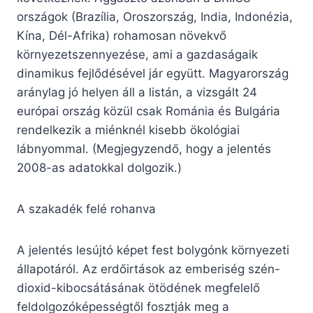
országok (Brazília, Oroszország, India, Indonézia,
Kína, Dél-Afrika) rohamosan növekvő
környezetszennyezése, ami a gazdaságaik
dinamikus fejlődésével jár együtt. Magyarország
aránylag jó helyen áll a listán, a vizsgált 24
európai ország közül csak Románia és Bulgária
rendelkezik a miénknél kisebb ökológiai
lábnyommal. (Megjegyzendő, hogy a jelentés
2008-as adatokkal dolgozik.)
A szakadék felé rohanva
A jelentés lesújtó képet fest bolygónk környezeti
állapotáról. Az erdőirtások az emberiség szén-
dioxid-kibocsátásának ötödének megfelelő
feldolgozóképességtől fosztják meg a