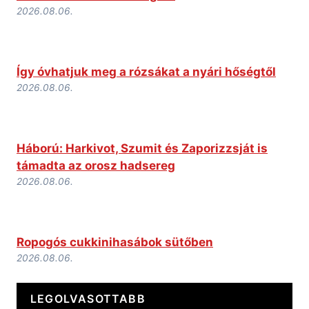
2026.08.06.
Így óvhatjuk meg a rózsákat a nyári hőségtől
2026.08.06.
Háború: Harkivot, Szumit és Zaporizzsját is
támadta az orosz hadsereg
2026.08.06.
Ropogós cukkinihasábok sütőben
2026.08.06.
LEGOLVASOTTABB