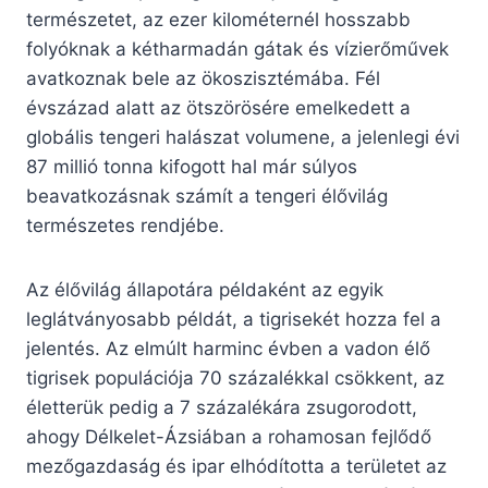
természetet, az ezer kilométernél hosszabb
folyóknak a kétharmadán gátak és vízierőművek
avatkoznak bele az ökoszisztémába. Fél
évszázad alatt az ötszörösére emelkedett a
globális tengeri halászat volumene, a jelenlegi évi
87 millió tonna kifogott hal már súlyos
beavatkozásnak számít a tengeri élővilág
természetes rendjébe.
Az élővilág állapotára példaként az egyik
leglátványosabb példát, a tigrisekét hozza fel a
jelentés. Az elmúlt harminc évben a vadon élő
tigrisek populációja 70 százalékkal csökkent, az
életterük pedig a 7 százalékára zsugorodott,
ahogy Délkelet-Ázsiában a rohamosan fejlődő
mezőgazdaság és ipar elhódította a területet az