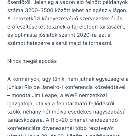
őserdőtől. Jelenleg a vadon élő felnőtt példányok
száma 3200-3500 között lehet az egész világon.
A nemzetközi környezetvédő szervezetek óriási
erőfeszítéseket tesznek a faj életben tartásáért,
és optimista jóslatok szerint 2020-ra ezt a
számot hatezerre sikerül majd feltornászni.
Nincs megállapodás
A kormányok, úgy tűnik, nem jutnak egyezségre a
júniusi Rio de Janeiró-i konferencia közeledtével
– mondta Jim Leape, a WWF nemzetközi
igazgatója, utalva a fenntartható fejlődésről
szóló, néhány hét múlva esedékes nagyszabású
tanácskozásra. A Rio+20 címmel rendezendő
konferenciára ötvenezernél több résztvevőt