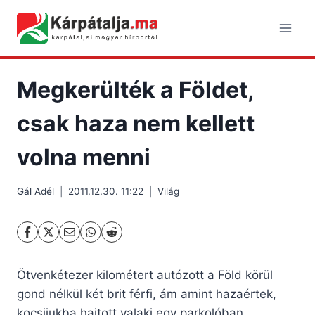
Skip
to
content
Megkerülték a Földet,
csak haza nem kellett
volna menni
Gál Adél
2011.12.30. 11:22
Világ
Ötvenkétezer kilométert autózott a Föld körül
gond nélkül két brit férfi, ám amint hazaértek,
kocsijukba hajtott valaki egy parkolóban.