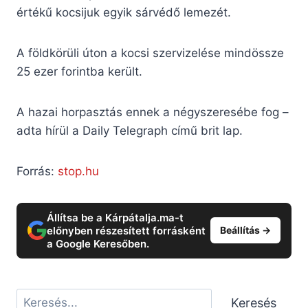
értékű kocsijuk egyik sárvédő lemezét.
A földkörüli úton a kocsi szervizelése mindössze
25 ezer forintba került.
A hazai horpasztás ennek a négyszeresébe fog –
adta hírül a Daily Telegraph című brit lap.
Forrás:
stop.hu
Állítsa be a Kárpátalja.ma-t
előnyben részesített forrásként
Beállítás →
a Google Keresőben.
Keresés
Keresés