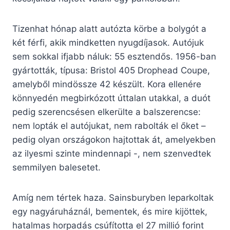
Tizenhat hónap alatt autózta körbe a bolygót a
két férfi, akik mindketten nyugdíjasok. Autójuk
sem sokkal ifjabb náluk: 55 esztendős. 1956-ban
gyártották, típusa: Bristol 405 Drophead Coupe,
amelyből mindössze 42 készült. Kora ellenére
könnyedén megbirkózott úttalan utakkal, a duót
pedig szerencsésen elkerülte a balszerencse:
nem lopták el autójukat, nem rabolták el őket –
pedig olyan országokon hajtottak át, amelyekben
az ilyesmi szinte mindennapi -, nem szenvedtek
semmilyen balesetet.
Amíg nem tértek haza. Sainsburyben leparkoltak
egy nagyáruháznál, bementek, és mire kijöttek,
hatalmas horpadás csúfította el 27 millió forint