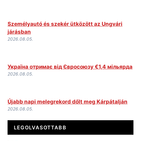
Személyautó és szekér ütközött az Ungvári
járásban
2026.08.05.
Україна отримає від Євросоюзу €1,4 мільярда
2026.08.05.
Újabb napi melegrekord dőlt meg Kárpátalján
2026.08.05.
LEGOLVASOTTABB