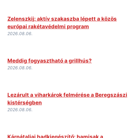
Zelenszkij: aktív szakaszba lépett a közös
európai rakétavédelmi program
2026.08.06.
Meddig fogyasztható a grillhús?
2026.08.06.
Lezárult a viharkárok felmérése a Beregszászi
kistérségben
2026.08.06.
Kárpátaljai hadkiegészítő: hamisak a