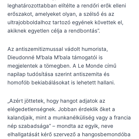
leghatározottabban elítélte a rendőri erők elleni
erőszakot, amelyeket olyan, a szélső és az
ultrajobboldalhoz tartozó egyének követtek el,
akiknek egyetlen célja a rendbontás”.
Az antiszemitizmussal vádolt humorista,
Dieudonné M’bala M’bala támogatói is
megjelentek a tömegben. A Le Monde című
napilap tudósítása szerint antiszemita és
homofób bekiabálásokat is lehetett hallani.
„Azért jöttetek, hogy hangot adjatok az
elégedetlenségnek. Jobban érdeklik őket a
kalandjaik, mint a munkanélküliség vagy a francia
nép szabadsága” – mondta az egyik, neve
elhallgatását kérő szervező a hangosbemondóba