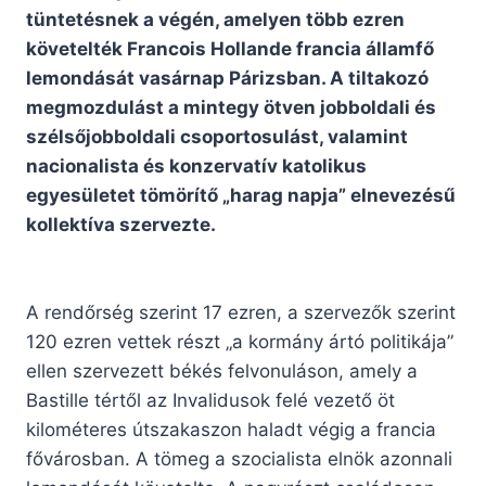
tüntetésnek a végén, amelyen több ezren
követelték Francois Hollande francia államfő
lemondását vasárnap Párizsban. A tiltakozó
megmozdulást a mintegy ötven jobboldali és
szélsőjobboldali csoportosulást, valamint
nacionalista és konzervatív katolikus
egyesületet tömörítő „harag napja” elnevezésű
kollektíva szervezte.
A rendőrség szerint 17 ezren, a szervezők szerint
120 ezren vettek részt „a kormány ártó politikája”
ellen szervezett békés felvonuláson, amely a
Bastille tértől az Invalidusok felé vezető öt
kilométeres útszakaszon haladt végig a francia
fővárosban. A tömeg a szocialista elnök azonnali