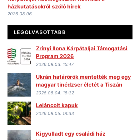
házkutatásokról szóló hírek
2026.08.06.
LEGOLVASOTTABB
Zrínyi Ilona Kárpátaljai Támogatási
Program 2026
2026.08.03. 15:47
Ukrán határőrök mentették meg egy
magyar tinédzser életét a Tiszán
2026.08.04. 18:32
Leláncolt kapuk
2026.08.05. 18:33
Kigyulladt egy családi ház