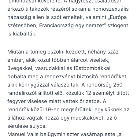
lemondását követelte. A nagyrészt családosan
érkező tiltakozók részéről sokan a homoszexuális
házasság ellen is szót emeltek, valamint „Európa
szétesőben, Franciaország egy nemzet” szlogent
is kiabálták.
Miután a tömeg oszolni kezdett, néhány száz
ember, akik közül többen álarcot viseltek,
üvegekkel, vasrudakkal és füstbombákkal
dobálta meg a rendezvényt biztosító rendőröket,
akik könnygázzal válaszoltak. A rendőrség 250
randalírozót állított elő, közülük 12 személyt tiltott
fegyver viselése miatt vettek őrizetbe. A
rendőrök közül 19-en megsérültek, egyiküknek az
állához vágtak hozzá egy macskakövet, az ő
sérülése súlyos.
Manuel Valls belügyminiszter vasárnap este „a