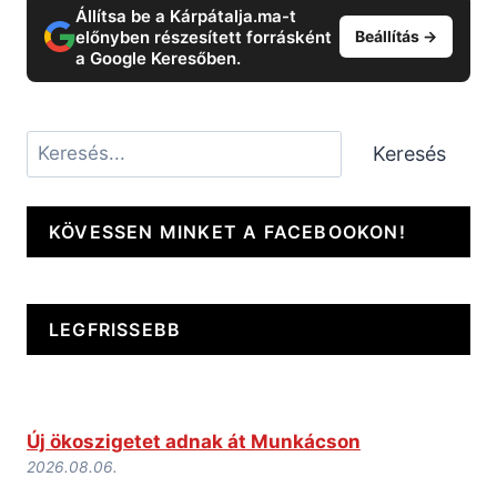
Állítsa be a Kárpátalja.ma-t
előnyben részesített forrásként
Beállítás →
a Google Keresőben.
Keresés
Keresés
KÖVESSEN MINKET A FACEBOOKON!
LEGFRISSEBB
Új ökoszigetet adnak át Munkácson
2026.08.06.