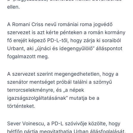
ellen.
A Romani Criss nevű romániai roma jogvédő
szervezet is azt kérte pénteken a román kormány
fő erejét képező PD-L-től, hogy zárja ki soraiból
Urbant, aki „újnáci és idegengyűlölő” álláspontot
fogalmazott meg.
A szervezet szerint megengedhetetlen, hogy a
szenátor mentséget próbál találni a szörnyű
terrorcselekményre, és „a népek
igazságszolgáltatásának” mutatja be a
történteket.
Sever Voinescu, a PD-L szóvivője közölte, hogy
hétfőn pártja megvitathatja Urban állásfoglalását,