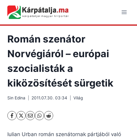
Skip
to
content
Román szenátor
Norvégiáról – európai
szocialisták a
kiközösítését sürgetik
Sin Edina
2011.07.30. 03:34
Világ
Iulian Urban román szenátornak pártjából való