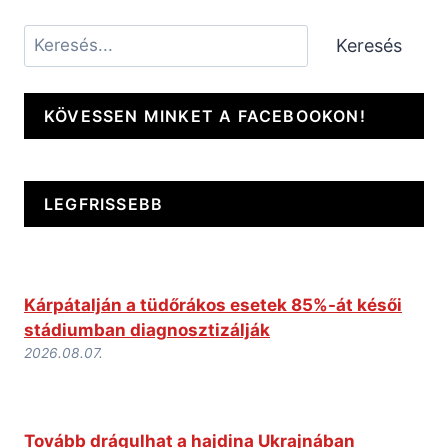
Keresés
Keresés
KÖVESSEN MINKET A FACEBOOKON!
LEGFRISSEBB
Kárpátalján a tüdőrákos esetek 85%-át késői
stádiumban diagnosztizálják
2026.08.07.
Tovább drágulhat a hajdina Ukrajnában