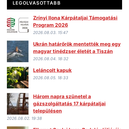
LEGOLVASOTTABB
Zrínyi Ilona Kárpátaljai Támogatási
Program 2026
2026.08.03. 15:47
Ukrán határőrök mentették meg egy
magyar tinédzser életét a Tiszán
2026.08.04. 18:32
Leláncolt kapuk
2026.08.05. 18:33
Három napra szünetel a
gázszolgáltatás 17 kárpátaljai
településen
2026.08.02. 19:38