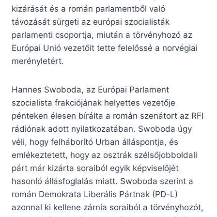
kizárását és a román parlamentből való
távozását sürgeti az európai szocialisták
parlamenti csoportja, miután a törvényhozó az
Európai Unió vezetőit tette felelőssé a norvégiai
merényletért.
Hannes Swoboda, az Európai Parlament
szocialista frakciójának helyettes vezetője
pénteken élesen bírálta a román szenátort az RFI
rádiónak adott nyilatkozatában. Swoboda úgy
véli, hogy felháborító Urban álláspontja, és
emlékeztetett, hogy az osztrák szélsőjobboldali
párt már kizárta soraiból egyik képviselőjét
hasonló állásfoglalás miatt. Swoboda szerint a
román Demokrata Liberális Pártnak (PD-L)
azonnal ki kellene zárnia soraiból a törvényhozót,