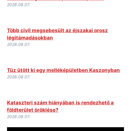
2026.08.07.
Több civil megsebesült az éjszakai orosz
légitámadásokban
2026.08.07.
Tűz ütött ki egy melléképületben Kaszonyban
2026.08.07.
Kataszteri szám hiányában is rendezhető a
földterület öröklése?
2026.08.07.