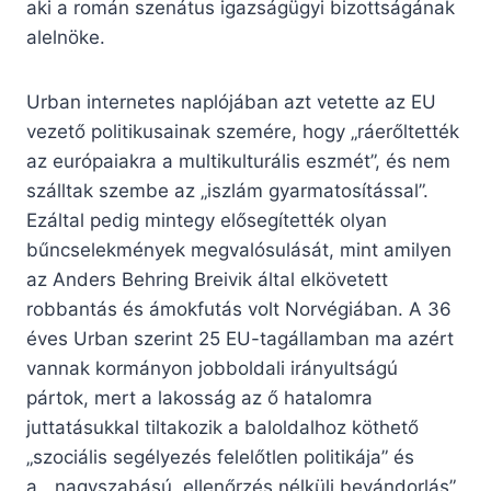
aki a román szenátus igazságügyi bizottságának
alelnöke.
Urban internetes naplójában azt vetette az EU
vezető politikusainak szemére, hogy „ráerőltették
az európaiakra a multikulturális eszmét”, és nem
szálltak szembe az „iszlám gyarmatosítással”.
Ezáltal pedig mintegy elősegítették olyan
bűncselekmények megvalósulását, mint amilyen
az Anders Behring Breivik által elkövetett
robbantás és ámokfutás volt Norvégiában. A 36
éves Urban szerint 25 EU-tagállamban ma azért
vannak kormányon jobboldali irányultságú
pártok, mert a lakosság az ő hatalomra
juttatásukkal tiltakozik a baloldalhoz köthető
„szociális segélyezés felelőtlen politikája” és
a „nagyszabású, ellenőrzés nélküli bevándorlás”