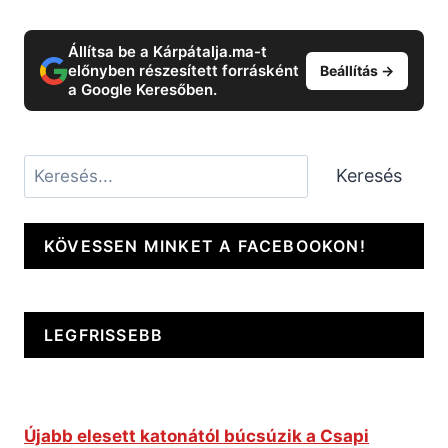
Állítsa be a Kárpátalja.ma-t
előnyben részesített forrásként
Beállítás →
a Google Keresőben.
Keresés
Keresés
KÖVESSEN MINKET A FACEBOOKON!
LEGFRISSEBB
Újabb elesett katonától búcsúzik a Csapi