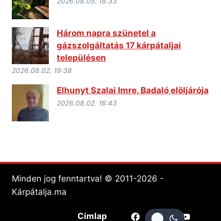
2026.08.05. 18:33
Három napra szünetel a
gázszolgáltatás 17 kárpátaljai
településen
2026.08.02. 19:38
Elhunyt Szalai Imre, Badaló elöljárója
2026.08.02. 16:43
Minden jog fenntartva! © 2011-2026 -
Kárpátalja.ma
Címlap