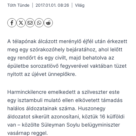
Tóth Tünde
2017.01.01. 08:26
Világ
A télapónak álcázott merénylő éjfél után érkezett
meg egy szórakozóhely bejáratához, ahol lelőtt
egy rendőrt és egy civilt, majd behatolva az
épületbe sorozatlövő fegyverével vaktában tüzet
nyitott az újévet ünneplőkre.
Harminckilencre emelkedett a szilveszter este
egy isztambuli mulató ellen elkövetett támadás
halálos áldozatainak száma. Huszonegy
áldozatot sikerült azonosítani, köztük 16 külföldi
van – közölte Süleyman Soylu belügyminiszter
vasárnap reggel.