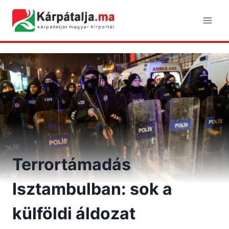
Skip
to
content
Terrortámadás
Isztambulban: sok a
külföldi áldozat