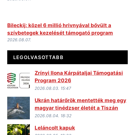
Bileckij: közel 6 millió hrivnyával bővült a
szívbetegek kezelését támogató program
2026.08.07.
LEGOLVASOTTABB
Zrínyi Ilona Kárpátaljai Támogatási
Program 2026
2026.08.03. 15:47
Ukrán határőrök mentették meg egy
magyar tinédzser életét a Tiszán
2026.08.04. 18:32
Leláncolt kapuk