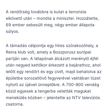
A rendőrség továbbra is kutat a terrorista
elkövető után – mondta a miniszter. Hozzátette,
69 ember sebesült meg, négy ember állapota
súlyos.
A támadás célpontja egy híres szórakozóhely, a
Reina klub volt, amely a Boszporusz európai
partján van. A télapónak álcázott merénylő éjfél
után negyed kettőkor érkezett a bejárathoz, ahol
lelőtt egy rendőrt és egy civilt, majd behatolva az
épületbe sorozatlövő fegyverével vaktában tüzet
nyitott az újévet ünneplőkre. A 700-800 vendég
közül egyesek a tengerbe vetették magukat
menekülés közben – jelentette az NTV televíziós
csatorna.