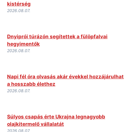
kistérség
2026.08.07.
Dnyiprói túrázón segítettek a fülöpfalvai
hegyimentők
2026.08.07.
Napi fél óra olvasás akár évekkel hozzájárulhat
a hosszabb élethez
2026.08.07.
Súlyos csapás érte Ukrajna legnagyobb
olajkitermelő vállalatát
2026.08.07.