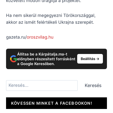
közvetett módon drágítja a projektet.
Ha nem sikerül megegyezni Törökországgal,
akkor az ismét felértékeli Ukrajna szerepét.
gazeta.ru/
oroszvilag.hu
Állítsa be a Kárpátalja.ma-t
előnyben részesített forrásként
Beállítás →
a Google Keresőben.
Keresés
Keresés
KÖVESSEN MINKET A FACEBOOKON!