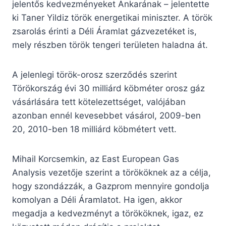
jelentős kedvezményeket Ankarának – jelentette
ki Taner Yildiz török energetikai miniszter. A török
zsarolás érinti a Déli Áramlat gázvezetéket is,
mely részben török tengeri területen haladna át.
A jelenlegi török-orosz szerződés szerint
Törökország évi 30 milliárd köbméter orosz gáz
vásárlására tett kötelezettséget, valójában
azonban ennél kevesebbet vásárol, 2009-ben
20, 2010-ben 18 milliárd köbmétert vett.
Mihail Korcsemkin, az East European Gas
Analysis vezetője szerint a törököknek az a célja,
hogy szondázzák, a Gazprom mennyire gondolja
komolyan a Déli Áramlatot. Ha igen, akkor
megadja a kedvezményt a törököknek, igaz, ez