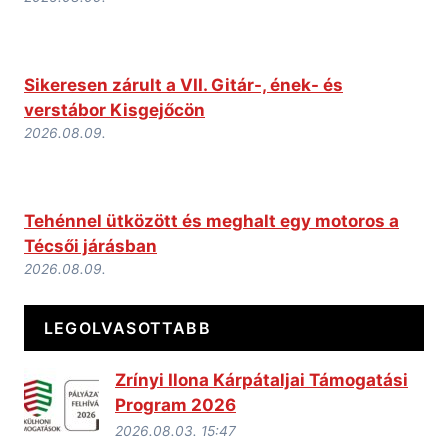
Sikeresen zárult a VII. Gitár-, ének- és
verstábor Kisgejőcön
2026.08.09.
Tehénnel ütközött és meghalt egy motoros a
Técsői járásban
2026.08.09.
LEGOLVASOTTABB
Zrínyi Ilona Kárpátaljai Támogatási
Program 2026
2026.08.03. 15:47