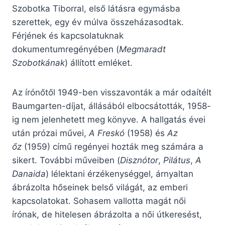
Szobotka Tiborral, első látásra egymásba
szerettek, egy év múlva összeházasodtak.
Férjének és kapcsolatuknak
dokumentumregényében (
Megmaradt
Szobotkának
) állított emléket.
Az írónőtől 1949-ben visszavonták a már odaítélt
Baumgarten-díjat, állásából elbocsátották, 1958-
ig nem jelenhetett meg könyve. A hallgatás évei
után prózai művei,
A Freskó
(1958) és
Az
őz
(1959) című regényei hozták meg számára a
sikert. További műveiben (
Disznótor
,
Pilátus
,
A
Danaida
) lélektani érzékenységgel, árnyaltan
ábrázolta hőseinek belső világát, az emberi
kapcsolatokat. Sohasem vallotta magát női
írónak, de hitelesen ábrázolta a női útkeresést,