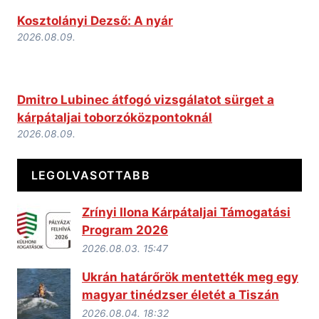
Kosztolányi Dezső: A nyár
2026.08.09.
Dmitro Lubinec átfogó vizsgálatot sürget a
kárpátaljai toborzóközpontoknál
2026.08.09.
LEGOLVASOTTABB
Zrínyi Ilona Kárpátaljai Támogatási
Program 2026
2026.08.03. 15:47
Ukrán határőrök mentették meg egy
magyar tinédzser életét a Tiszán
2026.08.04. 18:32