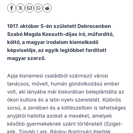
1917. október 5-én született Debrecenben
Szabó Magda Kossuth-díjas író, műfordító,
költő, a magyar irodalom kiemelkedő
képviselője, az egyik legtöbbet fordított
magyar szerző.
Apja kisnemesi családból származó városi
tanácsos, művelt, humán gondolkodású ember
volt, aki lányába már kiskorában beleplántálta az
ókori kultúra és a latin nyelv szeretetét. Különös
sorsú, a zenében és a költészetben is tehetséges
anyjától hallotta azokat a meséket, amelyek
később gyermekeknek szánt történeteit (
Sziget-
kék
,
Tündér Lala
,
Bárány Boldizsár
) ihlették.