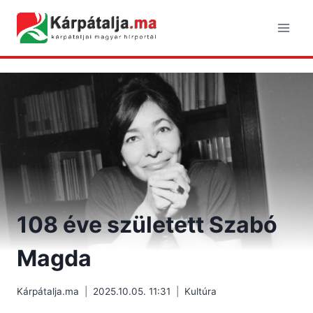
Skip
to
content
108 éve született Szabó
Magda
Kárpátalja.ma
2025.10.05. 11:31
Kultúra