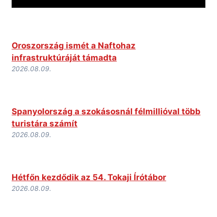
Oroszország ismét a Naftohaz
infrastruktúráját támadta
2026.08.09.
Spanyolország a szokásosnál félmillióval több
turistára számít
2026.08.09.
Hétfőn kezdődik az 54. Tokaji Írótábor
2026.08.09.