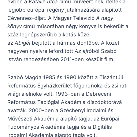
évben a
Katalin utca
című művéért neki ítélték a
legjobb európai regény jutalmazására alapított
Cévennes-díjat. A Magyar Televízió
A nagy
könyv
című műsorában négy könyve is bekerült a
száz legnépszerűbb alkotás közé,
az
Abigél
bejutott a hármas döntőbe. A közel
negyven nyelvre lefordított
Az ajtó
ból Szabó
István rendezésében 2011-ben készült film.
Szabó Magda 1985 és 1990 között a Tiszántúli
Református Egyházkerület főgondnoka és zsinati
világi alelnöke volt. 1993-ban a Debreceni
Református Teológiai Akadémia díszdoktorává
avatták. 2000-ben a Széchenyi Irodalmi és
Művészeti Akadémia alapító tagja, az Európai
Tudományos Akadémia tagja és a Digitális
Irodalmi Akadémia alapító tagja volt.