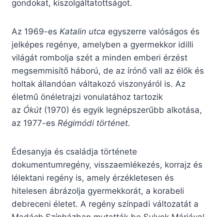
gondokat, kiszolgáltatottságot.
Az 1969-es
Katalin utca
egyszerre valóságos és
jelképes regénye, amelyben a gyermekkor idilli
világát rombolja szét a minden emberi érzést
megsemmisítő háború, de az írónő vall az élők és
holtak állandóan váltakozó viszonyáról is. Az
életmű önéletrajzi vonulatához tartozik
az
Ókút
(1970) és egyik legnépszerűbb alkotása,
az 1977-es
Régimódi történet
.
Édesanyja és családja története
dokumentumregény, visszaemlékezés, korrajz és
lélektani regény is, amely érzékletesen és
hitelesen ábrázolja gyermekkorát, a korabeli
debreceni életet. A regény színpadi változatát a