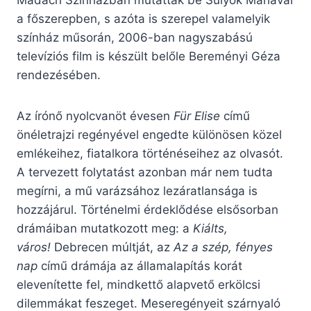
Madách Színházban mutatták be Sulyok Máriával
a főszerepben, s azóta is szerepel valamelyik
színház műsorán, 2006-ban nagyszabású
televíziós film is készült belőle Bereményi Géza
rendezésében.
Az írónő nyolcvanöt évesen
Für Elise
című
önéletrajzi regényével engedte különösen közel
emlékeihez, fiatalkora történéseihez az olvasót.
A tervezett folytatást azonban már nem tudta
megírni, a mű varázsához lezáratlansága is
hozzájárul. Történelmi érdeklődése elsősorban
drámáiban mutatkozott meg: a
Kiálts,
város!
Debrecen múltját, az
Az a szép, fényes
nap
című drámája az államalapítás korát
elevenítette fel, mindkettő alapvető erkölcsi
dilemmákat feszeget. Meseregényeit szárnyaló