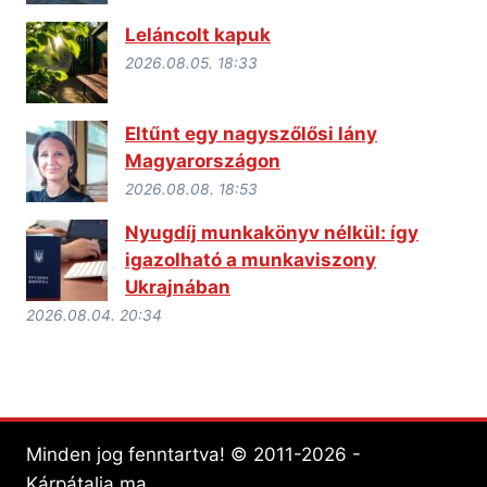
Leláncolt kapuk
2026.08.05. 18:33
Eltűnt egy nagyszőlősi lány
Magyarországon
2026.08.08. 18:53
Nyugdíj munkakönyv nélkül: így
igazolható a munkaviszony
Ukrajnában
2026.08.04. 20:34
Minden jog fenntartva! © 2011-2026 -
Kárpátalja.ma