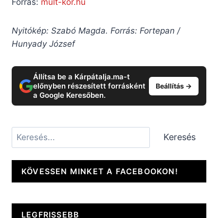
Forrás:
mult-kor.hu
Nyitókép: Szabó Magda. Forrás: Fortepan /
Hunyady József
Állítsa be a Kárpátalja.ma-t
előnyben részesített forrásként
Beállítás →
a Google Keresőben.
Keresés
Keresés
KÖVESSEN MINKET A FACEBOOKON!
LEGFRISSEBB