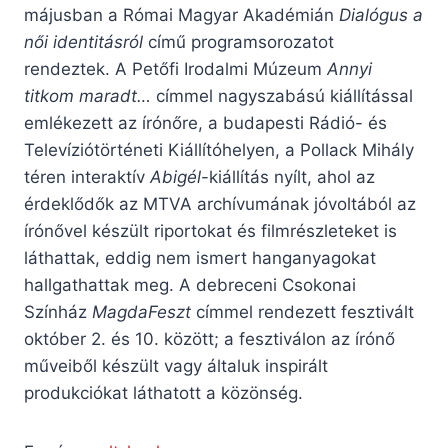
májusban a Római Magyar Akadémián
Dialógus a
női identitásról
című programsorozatot
rendeztek. A Petőfi Irodalmi Múzeum
Annyi
titkom maradt…
címmel nagyszabású kiállítással
emlékezett az írónőre, a budapesti Rádió- és
Televíziótörténeti Kiállítóhelyen, a Pollack Mihály
téren interaktív
Abigél
-kiállítás nyílt, ahol az
érdeklődők az MTVA archívumának jóvoltából az
írónővel készült riportokat és filmrészleteket is
láthattak, eddig nem ismert hanganyagokat
hallgathattak meg. A debreceni Csokonai
Színház
MagdaFeszt
címmel rendezett fesztivált
október 2. és 10. között; a fesztiválon az írónő
műveiből készült vagy általuk inspirált
produkciókat láthatott a közönség.