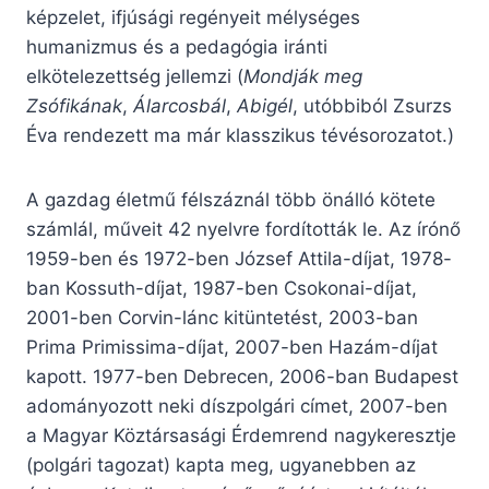
képzelet, ifjúsági regényeit mélységes
humanizmus és a pedagógia iránti
elkötelezettség jellemzi (
Mondják meg
Zsófikának
,
Álarcosbál
,
Abigél
, utóbbiból Zsurzs
Éva rendezett ma már klasszikus tévésorozatot.)
A gazdag életmű félszáznál több önálló kötete
számlál, műveit 42 nyelvre fordították le. Az írónő
1959-ben és 1972-ben József Attila-díjat, 1978-
ban Kossuth-díjat, 1987-ben Csokonai-díjat,
2001-ben Corvin-lánc kitüntetést, 2003-ban
Prima Primissima-díjat, 2007-ben Hazám-díjat
kapott. 1977-ben Debrecen, 2006-ban Budapest
adományozott neki díszpolgári címet, 2007-ben
a Magyar Köztársasági Érdemrend nagykeresztje
(polgári tagozat) kapta meg, ugyanebben az