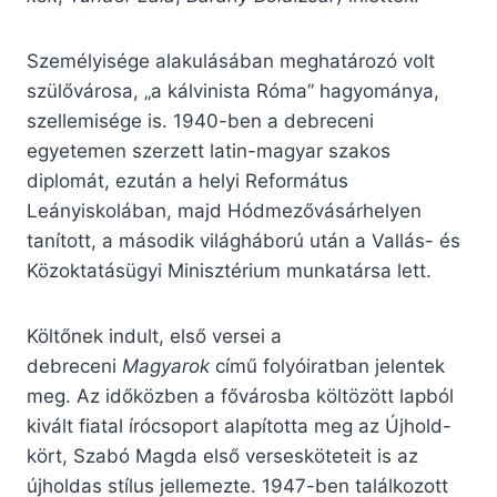
Személyisége alakulásában meghatározó volt
szülővárosa, „a kálvinista Róma” hagyománya,
szellemisége is. 1940-ben a debreceni
egyetemen szerzett latin-magyar szakos
diplomát, ezután a helyi Református
Leányiskolában, majd Hódmezővásárhelyen
tanított, a második világháború után a Vallás- és
Közoktatásügyi Minisztérium munkatársa lett.
Költőnek indult, első versei a
debreceni
Magyarok
című folyóiratban jelentek
meg. Az időközben a fővárosba költözött lapból
kivált fiatal írócsoport alapította meg az Újhold-
kört, Szabó Magda első versesköteteit is az
újholdas stílus jellemezte. 1947-ben találkozott