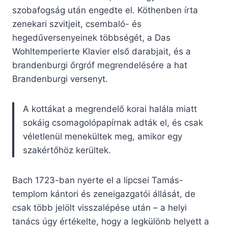
szobafogság után engedte el. Köthenben írta
zenekari szvitjeit, csembaló- és
hegedűversenyeinek többségét, a Das
Wohltemperierte Klavier első darabjait, és a
brandenburgi őrgróf megrendelésére a hat
Brandenburgi versenyt.
A kottákat a megrendelő korai halála miatt
sokáig csomagolópapírnak adták el, és csak
véletlenül menekültek meg, amikor egy
szakértőhöz kerültek.
Bach 1723-ban nyerte el a lipcsei Tamás-
templom kántori és zeneigazgatói állását, de
csak több jelölt visszalépése után – a helyi
tanács úgy értékelte, hogy a legkülönb helyett a