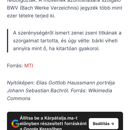
feldolgozták. A műveinek azonosítására szolgáló
BWV (Bach Werke Verzeichnis) jegyzék több mint
ezer tételre terjed ki.
A szerénységéről ismert zenei zseni titkának a
szorgalmat tartotta, és úgy vélte: bárki viheti
annyira mint ő, ha kitartóan gyakorol.
Forrás:
MTI
Nyitóképen: Elias Gottlob Haussmann portréja
Johann Sebastian Bachról. Forrás: Wikimedia
Commons
Állítsa be a Kárpátalja.ma-t
előnyben részesített forrásként
Beállítás →
a Google Keresőben.