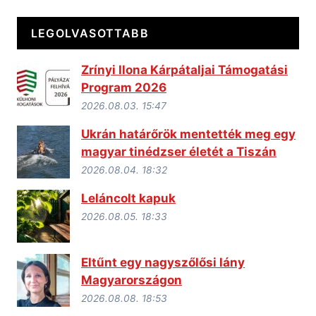
LEGOLVASOTTABB
Zrínyi Ilona Kárpátaljai Támogatási
Program 2026
2026.08.03. 15:47
Ukrán határőrök mentették meg egy
magyar tinédzser életét a Tiszán
2026.08.04. 18:32
Leláncolt kapuk
2026.08.05. 18:33
Eltűnt egy nagyszőlősi lány
Magyarországon
2026.08.08. 18:53