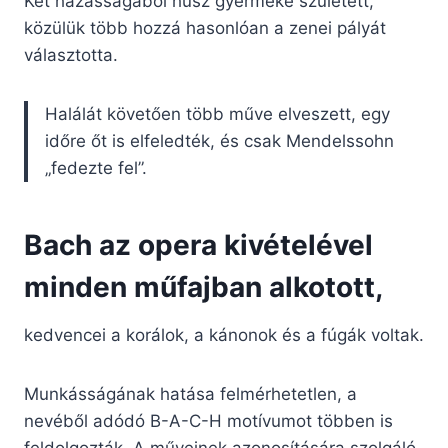
Két házasságából húsz gyermeke született,
közülük több hozzá hasonlóan a zenei pályát
választotta.
Halálát követően több műve elveszett, egy
időre őt is elfeledték, és csak Mendelssohn
„fedezte fel”.
Bach az opera kivételével
minden műfajban alkotott,
kedvencei a korálok, a kánonok és a fúgák voltak.
Munkásságának hatása felmérhetetlen, a
nevéből adódó B-A-C-H motívumot többen is