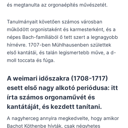
és megtanulta az orgonaépítés művészetét.
Tanulmányait követően számos városban
működött orgonistaként és karmesterként, és a
népes Bach-famíliából ő tett szert a legnagyobb
hírnévre. 1707-ben Mühlhausenben születtek
első kantátái, és talán legismertebb műve, a d-
moll toccata és fúga.
A weimari időszakra (1708-1717)
esett első nagy alkotó periódusa: itt
írta számos orgonaművét és
kantátáját, és kezdett tanítani.
A nagyherceg annyira megkedvelte, hogy amikor
Bachot Köthenbe hívták, csak négyhetes