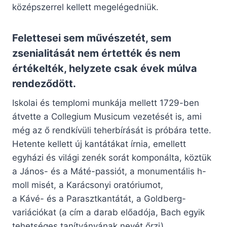
középszerrel kellett megelégedniük.
Felettesei sem művészetét, sem
zsenialitását nem értették és nem
értékelték, helyzete csak évek múlva
rendeződött.
Iskolai és templomi munkája mellett 1729-ben
átvette a Collegium Musicum vezetését is, ami
még az ő rendkívüli teherbírását is próbára tette.
Hetente kellett új kantátákat írnia, emellett
egyházi és világi zenék sorát komponálta, köztük
a János- és a Máté-passiót, a monumentális h-
moll misét, a Karácsonyi oratóriumot,
a Kávé- és a Parasztkantátát, a Goldberg-
variációkat (a cím a darab előadója, Bach egyik
tehetséges tanítványának nevét őrzi).