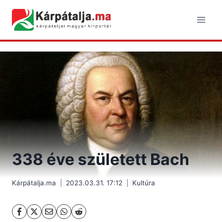
Skip
to
content
338 éve született Bach
Kárpátalja.ma
2023.03.31. 17:12
Kultúra