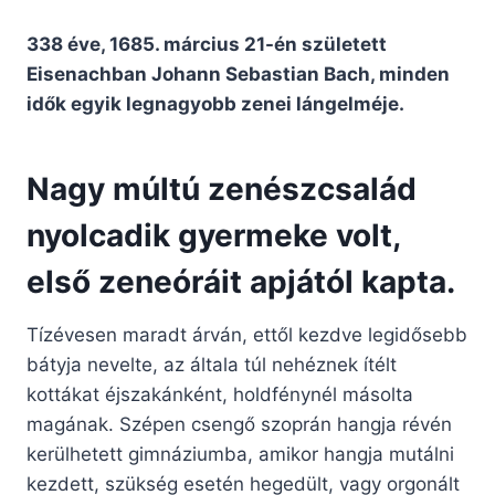
338 éve, 1685. március 21-én született
Eisenachban Johann Sebastian Bach, minden
idők egyik legnagyobb zenei lángelméje.
Nagy múltú zenészcsalád
nyolcadik gyermeke volt,
első zeneóráit apjától kapta.
Tízévesen maradt árván, ettől kezdve legidősebb
bátyja nevelte, az általa túl nehéznek ítélt
kottákat éjszakánként, holdfénynél másolta
magának. Szépen csengő szoprán hangja révén
kerülhetett gimnáziumba, amikor hangja mutálni
kezdett, szükség esetén hegedült, vagy orgonált