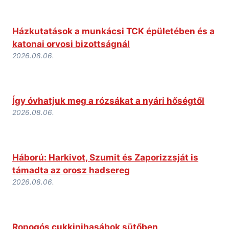
Házkutatások a munkácsi TCK épületében és a
katonai orvosi bizottságnál
2026.08.06.
Így óvhatjuk meg a rózsákat a nyári hőségtől
2026.08.06.
Háború: Harkivot, Szumit és Zaporizzsját is
támadta az orosz hadsereg
2026.08.06.
Ropogós cukkinihasábok sütőben