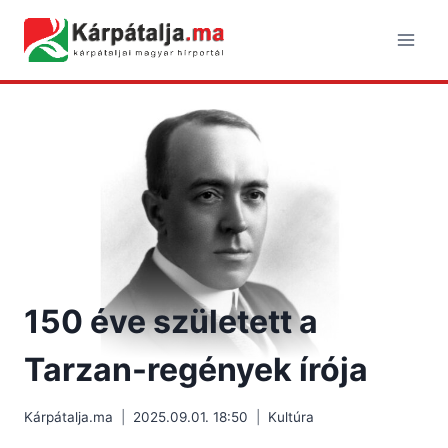
Skip
to
content
150 éve született a
Tarzan-regények írója
Kárpátalja.ma
2025.09.01. 18:50
Kultúra