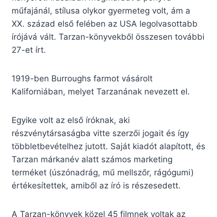
műfajánál, stílusa olykor gyermeteg volt, ám a
XX. század első felében az USA legolvasottabb
írójává vált. Tarzan-könyvekből összesen további
27-et írt.
1919-ben Burroughs farmot vásárolt
Kaliforniában, melyet Tarzanának nevezett el.
Egyike volt az első íróknak, aki
részvénytársaságba vitte szerzői jogait és így
többletbevételhez jutott. Saját kiadót alapított, és
Tarzan márkanév alatt számos marketing
terméket (úszónadrág, mű mellszőr, rágógumi)
értékesítettek, amiből az író is részesedett.
A Tarzan-könyvek közel 45 filmnek voltak az