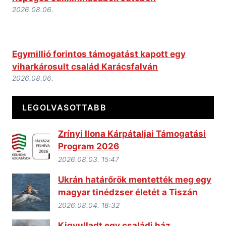
2026.08.06.
Egymillió forintos támogatást kapott egy
viharkárosult család Karácsfalván
2026.08.06.
LEGOLVASOTTABB
Zrínyi Ilona Kárpátaljai Támogatási
Program 2026
2026.08.03. 15:47
Ukrán határőrök mentették meg egy
magyar tinédzser életét a Tiszán
2026.08.04. 18:32
Kigyulladt egy családi ház