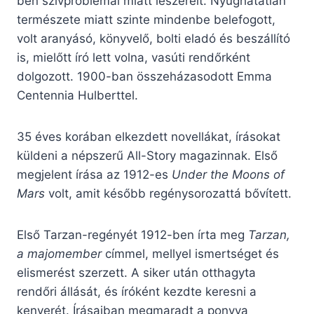
ben szívproblémái miatt leszerelt. Nyughatatlan
természete miatt szinte mindenbe belefogott,
volt aranyásó, könyvelő, bolti eladó és beszállító
is, mielőtt író lett volna, vasúti rendőrként
dolgozott. 1900-ban összeházasodott Emma
Centennia Hulberttel.
35 éves korában elkezdett novellákat, írásokat
küldeni a népszerű All-Story magazinnak. Első
megjelent írása az 1912-es
Under the Moons of
Mars
volt, amit később regénysorozattá bővített.
Első Tarzan-regényét 1912-ben írta meg
Tarzan,
a majomember
címmel, mellyel ismertséget és
elismerést szerzett. A siker után otthagyta
rendőri állását, és íróként kezdte keresni a
kenyerét. Írásaiban megmaradt a ponyva