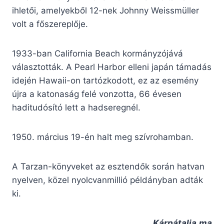
ihletői, amelyekből 12-nek Johnny Weissmüller
volt a főszereplője.
1933-ban California Beach kormányzójává
választották. A Pearl Harbor elleni japán támadás
idején Hawaii-on tartózkodott, ez az esemény
újra a katonaság felé vonzotta, 66 évesen
haditudósító lett a hadseregnél.
1950. március 19-én halt meg szívrohamban.
A Tarzan-könyveket az esztendők során hatvan
nyelven, közel nyolcvanmillió példányban adták
ki.
Kárpátalja.ma