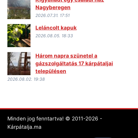
Nagyberegen
2026.07.31. 17:51
Leláncolt kapuk
2026.08.05. 18:33
Három napra szünetel a
gázszolgáltatás 17 kárpátaljai
településen
2026.08.02. 19:38
Minden jog fenntartva! © 2011-2026 -
Kárpátalja.ma