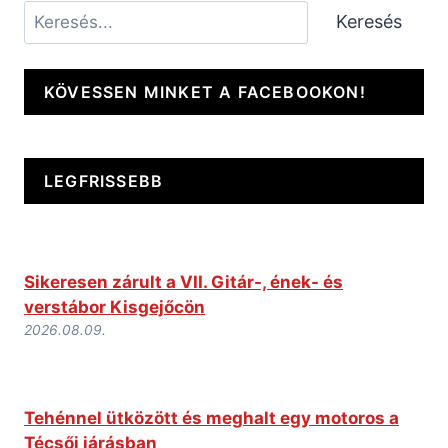
Keresés
Keresés
KÖVESSEN MINKET A FACEBOOKON!
LEGFRISSEBB
Sikeresen zárult a VII. Gitár-, ének- és
verstábor Kisgejőcön
2026.08.09.
Tehénnel ütközött és meghalt egy motoros a
Técsői járásban