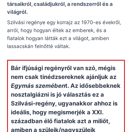
társaikról, családjukról, a rendszerről és a
világról.
Szilvási regénye egy korrajz az 1970-es évekről,
arról, hogy hogyan éltek az emberek, és a
fiatalok hogyan látták ezt a világot, amiben
lassacskán felnőtté váltak.
Bár ifjúsági regényről van szó, mégis
nem csak tinédzsereknek ajánljuk az
Egymás szemében
t. Az idősebbeknek
nosztalgiázni is jó választás ez a
Szilvási-regény, ugyanakkor ahhoz is
ideális, hogy megismerjék a XXI.
században élő fiatalok azt a miliőt,
amiben a szüleik/nagyszüleik