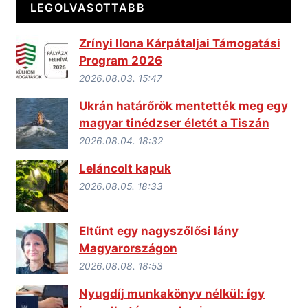
LEGOLVASOTTABB
Zrínyi Ilona Kárpátaljai Támogatási
Program 2026
2026.08.03. 15:47
Ukrán határőrök mentették meg egy
magyar tinédzser életét a Tiszán
2026.08.04. 18:32
Leláncolt kapuk
2026.08.05. 18:33
Eltűnt egy nagyszőlősi lány
Magyarországon
2026.08.08. 18:53
Nyugdíj munkakönyv nélkül: így