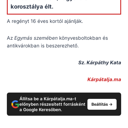
korosztálya élt.
A regényt 16 éves kortól ajánlják.
Az
Egymás szemében
könyvesboltokban és
antikvárokban is beszerezhető.
Sz. Kárpáthy Kata
Kárpátalja.ma
Állítsa be a Kárpátalja.ma-t
előnyben részesített forrásként
Beállítás →
a Google Keresőben.