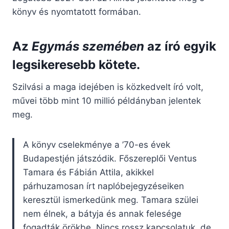
könyv és nyomtatott formában.
Az
Egymás szemében
az író egyik
legsikeresebb kötete.
Szilvási a maga idejében is közkedvelt író volt,
művei több mint 10 millió példányban jelentek
meg.
A könyv cselekménye a ’70-es évek
Budapestjén játszódik. Főszereplői Ventus
Tamara és Fábián Attila, akikkel
párhuzamosan írt naplóbejegyzéseiken
keresztül ismerkedünk meg. Tamara szülei
nem élnek, a bátyja és annak felesége
fogadták örökbe. Nincs rossz kapcsolatuk, de