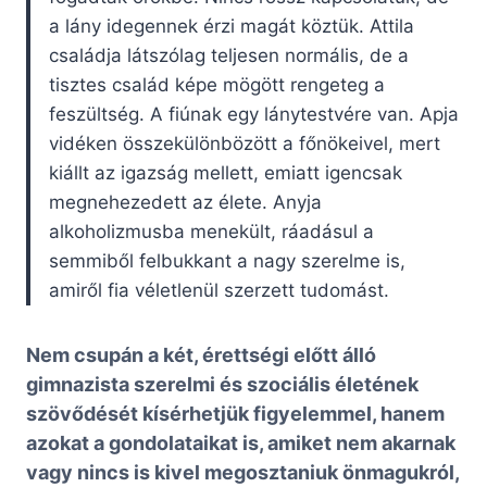
a lány idegennek érzi magát köztük. Attila
családja látszólag teljesen normális, de a
tisztes család képe mögött rengeteg a
feszültség. A fiúnak egy lánytestvére van. Apja
vidéken összekülönbözött a főnökeivel, mert
kiállt az igazság mellett, emiatt igencsak
megnehezedett az élete. Anyja
alkoholizmusba menekült, ráadásul a
semmiből felbukkant a nagy szerelme is,
amiről fia véletlenül szerzett tudomást.
Nem csupán a két, érettségi előtt álló
gimnazista szerelmi és szociális életének
szövődését kísérhetjük figyelemmel, hanem
azokat a gondolataikat is, amiket nem akarnak
vagy nincs is kivel megosztaniuk önmagukról,