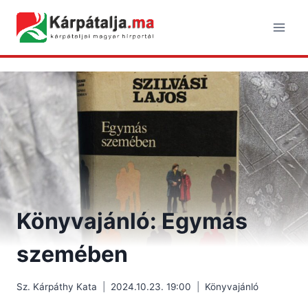
Skip
to
content
Könyvajánló: Egymás
szemében
Sz. Kárpáthy Kata
2024.10.23. 19:00
Könyvajánló