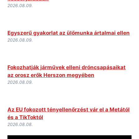
2026.08.09.
Egyszerű gyakorlat az ülőmunka ártalmai ellen
2026.08.09.
Fokozhatják járművek elleni dróncsapásaikat
az orosz erők Herszon megyében
2026.08.09.
Az EU fokozott tényellenőrzést vár el a Metától
és a TikToktól
2026.08.08.