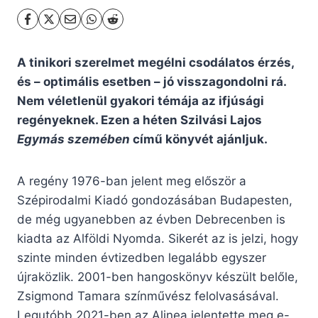
A tinikori szerelmet megélni csodálatos érzés,
és – optimális esetben – jó visszagondolni rá.
Nem véletlenül gyakori témája az ifjúsági
regényeknek. Ezen a héten Szilvási Lajos
Egymás szemében
című könyvét ajánljuk.
A regény 1976-ban jelent meg először a
Szépirodalmi Kiadó gondozásában Budapesten,
de még ugyanebben az évben Debrecenben is
kiadta az Alföldi Nyomda. Sikerét az is jelzi, hogy
szinte minden évtizedben legalább egyszer
újraközlik. 2001-ben hangoskönyv készült belőle,
Zsigmond Tamara színművész felolvasásával.
Legutóbb 2021-ben az Alinea jelentette meg e-