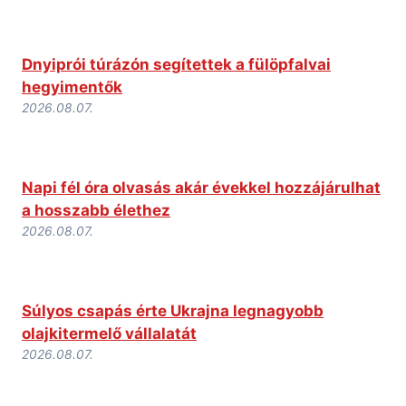
Dnyiprói túrázón segítettek a fülöpfalvai
hegyimentők
2026.08.07.
Napi fél óra olvasás akár évekkel hozzájárulhat
a hosszabb élethez
2026.08.07.
Súlyos csapás érte Ukrajna legnagyobb
olajkitermelő vállalatát
2026.08.07.