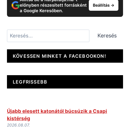
előnyben részesített forrásként
Beállítás →
a Google Keresőben.
Keresés
Keresés
KÖVESSEN MINKET A FACEBOOKON!
LEGFRISSEBB
Újabb elesett katonától búcsúzik a Csapi
kistérség
2026.08.07.