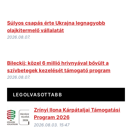
Súlyos csapás érte Ukrajna legnagyobb
olajkitermelő vállalatát
2026.08.07.
Bileckij: közel 6 millió hrivnyával bővült a
szívbetegek kezelését támogató program
2026.08.07.
LEGOLVASOTTABB
Zrínyi Ilona Kárpátaljai Támogatási
Program 2026
2026.08.03. 15:47