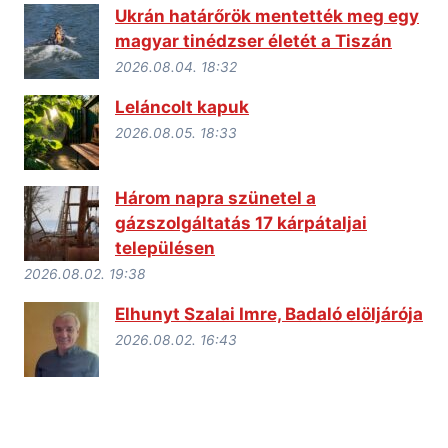
Ukrán határőrök mentették meg egy
magyar tinédzser életét a Tiszán
2026.08.04. 18:32
Leláncolt kapuk
2026.08.05. 18:33
Három napra szünetel a
gázszolgáltatás 17 kárpátaljai
településen
2026.08.02. 19:38
Elhunyt Szalai Imre, Badaló elöljárója
2026.08.02. 16:43