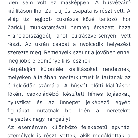
Idén sem volt ez másképpen. A húsvétváró
kiállításon Ihor Zarickij és csapata is részt vett. A
világ tíz legjobb cukrásza közé tartozó Ihor
Zarickij munkatársával nemrég érkezett haza
Franciaországból, ahol cukrászversenyen vett
részt. Az ukrán csapat a nyolcadik helyezést
szerezte meg. Reményeik szerint a jövőben ennél
még jobb eredményeik is lesznek.
Kárpátalján különféle kiállításokat rendeznek,
melyeken általában mesterkurzust is tartanak az
érdeklődők számára. A húsvét előtti kiállításon
főként csokoládéból készített hímes tojásokat,
nyuszikat és az ünnepet jelképező egyéb
figurákat mutatnak be. Idén a méretekre
helyeztek nagy hangsúlyt.
Az eseményen különböző felekezetű egyházi
személyek is részt vettek, akik megáldották a