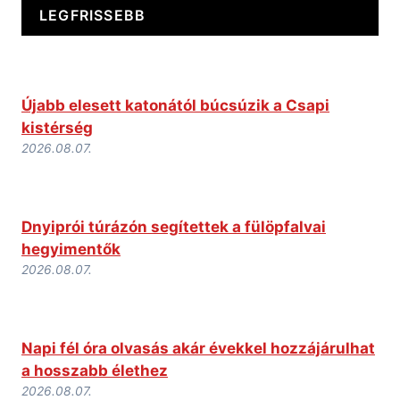
LEGFRISSEBB
Újabb elesett katonától búcsúzik a Csapi
kistérség
2026.08.07.
Dnyiprói túrázón segítettek a fülöpfalvai
hegyimentők
2026.08.07.
Napi fél óra olvasás akár évekkel hozzájárulhat
a hosszabb élethez
2026.08.07.