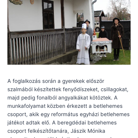
A foglalkozás során a gyerekek először
szalmából készítettek fenyődíszeket, csillagokat,
majd pedig fonalból angyalkákat kötöztek. A
munkafolyamat közben érkezett a betlehemes
csoport, akik egy református egyházi betlehemes
játékot adtak elő. A beregdédai betlehemes
csoport felkészítőtanára, Jászik Mónika