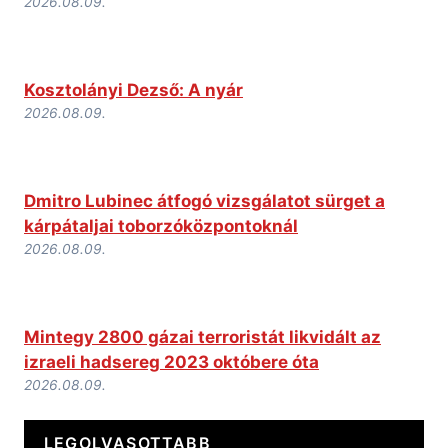
2026.08.09.
Kosztolányi Dezső: A nyár
2026.08.09.
Dmitro Lubinec átfogó vizsgálatot sürget a
kárpátaljai toborzóközpontoknál
2026.08.09.
Mintegy 2800 gázai terroristát likvidált az
izraeli hadsereg 2023 októbere óta
2026.08.09.
LEGOLVASOTTABB