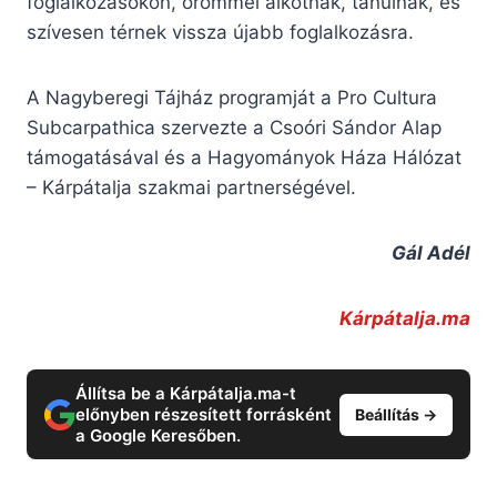
foglalkozásokon, örömmel alkotnak, tanulnak, és
szívesen térnek vissza újabb foglalkozásra.
A Nagyberegi Tájház programját a Pro Cultura
Subcarpathica szervezte a Csoóri Sándor Alap
támogatásával és a Hagyományok Háza Hálózat
– Kárpátalja szakmai partnerségével.
Gál Adél
Kárpátalja.ma
Állítsa be a Kárpátalja.ma-t
előnyben részesített forrásként
Beállítás →
a Google Keresőben.