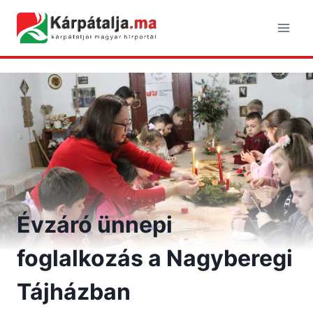
Skip
to
content
Évzáró ünnepi
foglalkozás a Nagyberegi
Tájházban