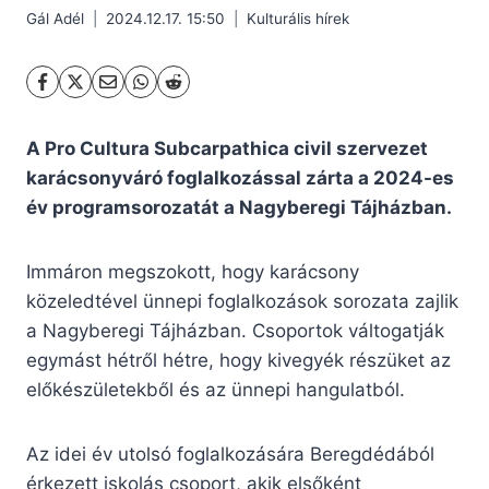
Gál Adél
2024.12.17. 15:50
Kulturális hírek
A Pro Cultura Subcarpathica civil szervezet
karácsonyváró foglalkozással zárta a 2024-es
év programsorozatát a Nagyberegi Tájházban.
Immáron megszokott, hogy karácsony
közeledtével ünnepi foglalkozások sorozata zajlik
a Nagyberegi Tájházban. Csoportok váltogatják
egymást hétről hétre, hogy kivegyék részüket az
előkészületekből és az ünnepi hangulatból.
Az idei év utolsó foglalkozására Beregdédából
érkezett iskolás csoport, akik elsőként