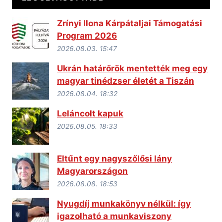
Zrínyi Ilona Kárpátaljai Támogatási
Program 2026
2026.08.03. 15:47
Ukrán határőrök mentették meg egy
magyar tinédzser életét a Tiszán
2026.08.04. 18:32
Leláncolt kapuk
2026.08.05. 18:33
Eltűnt egy nagyszőlősi lány
Magyarországon
2026.08.08. 18:53
Nyugdíj munkakönyv nélkül: így
igazolható a munkaviszony