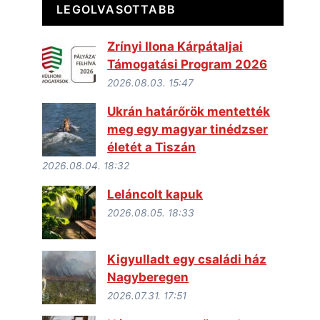
LEGOLVASOTTABB
Zrínyi Ilona Kárpátaljai
Támogatási Program 2026
2026.08.03. 15:47
Ukrán határőrök mentették
meg egy magyar tinédzser
életét a Tiszán
2026.08.04. 18:32
Leláncolt kapuk
2026.08.05. 18:33
Kigyulladt egy családi ház
Nagyberegen
2026.07.31. 17:51