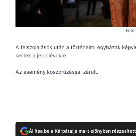
Fotó:
A felszólalások után a történelmi egyházak képvi
kérték a jelenlévőkre.
Az esemény koszorúzással zárult.
Állítsa be a Kárpátalja.ma-t előnyben részesítet