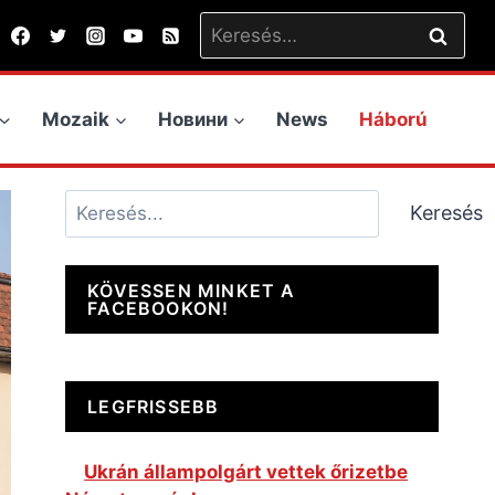
Keresés:
Mozaik
Новини
News
Háború
Keresés
Keresés
KÖVESSEN MINKET A
FACEBOOKON!
LEGFRISSEBB
Ukrán állampolgárt vettek őrizetbe