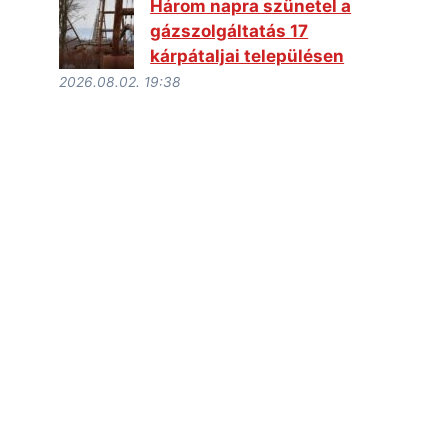
Három napra szünetel a
gázszolgáltatás 17
kárpátaljai településen
2026.08.02. 19:38