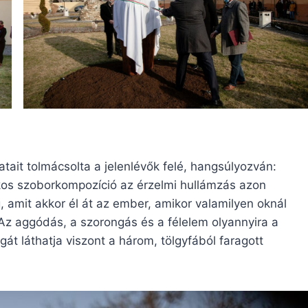
tait tolmácsolta a jelenlévők felé, hangsúlyozván:
kos szoborkompozíció az érzelmi hullámzás azon
g, amit akkor él át az ember, amikor valamilyen oknál
 Az aggódás, a szorongás és a félelem olyannyira a
gát láthatja viszont a három, tölgyfából faragott