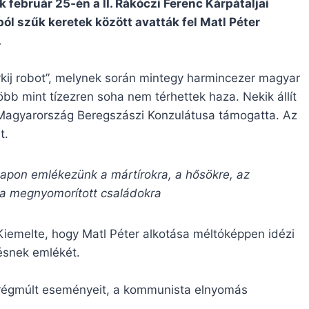
február 25‐én a II. Rákóczi Ferenc Kárpátaljai
ól szűk keretek között avatták fel Matl Péter
.
ykij robot”, melynek során mintegy harmincezer magyar
öbb mint tízezren soha nem térhettek haza. Nekik állít
t Magyarország Beregszászi Konzulátusa támogatta. Az
t.
napon emlékezünk a mártírokra, a hősökre, az
 a megnyomorított családokra
iemelte, hogy Matl Péter alkotása méltóképpen idézi
ésnek emlékét.
 a régmúlt eseményeit, a kommunista elnyomás