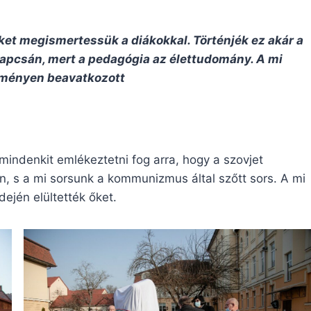
eket megismertessük a diákokkal. Történjék ez akár a
apcsán, mert a pedagógia az élettudomány. A mi
ményen beavatkozott
indenkit emlékeztetni fog arra, hogy a szovjet
án, s a mi sorsunk a kommunizmus által szőtt sors. A mi
ején elültették őket.