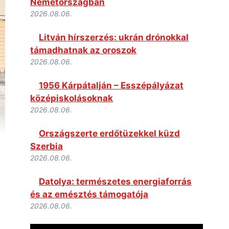
Németországban
2026.08.06.
Litván hírszerzés: ukrán drónokkal
támadhatnak az oroszok
2026.08.06.
1956 Kárpátalján – Esszépályázat
középiskolásoknak
2026.08.06.
Országszerte erdőtüzekkel küzd
Szerbia
2026.08.06.
Datolya: természetes energiaforrás
és az emésztés támogatója
2026.08.06.