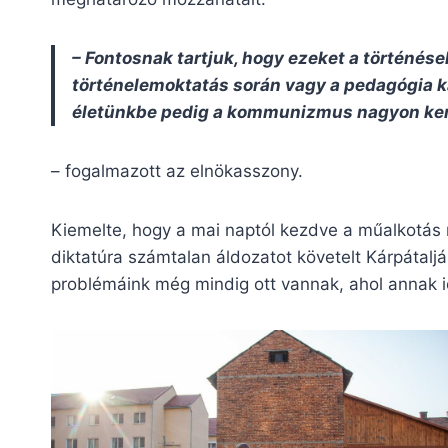
– Fontosnak tartjuk, hogy ezeket a történés
történelemoktatás során vagy a pedagógia k
életünkbe pedig a kommunizmus nagyon ke
– fogalmazott az elnökasszony.
Kiemelte, hogy a mai naptól kezdve a műalkotás m
diktatúra számtalan áldozatot követelt Kárpátalj
problémáink még mindig ott vannak, ahol annak id