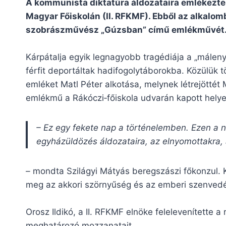
A kommunista diktatúra áldozataira emlékeztek 
Magyar Főiskolán (II. RFKMF). Ebből az alkalomb
szobrászművész „Gúzsban” című emlékművét
Kárpátalja egyik legnagyobb tragédiája a „málen
férfit deportáltak hadifogolytáborokba. Közülük t
emléket Matl Péter alkotása, melynek létrejötté
emlékmű a Rákóczi‐főiskola udvarán kapott helye
– Ez egy fekete nap a történelemben. Ezen a 
egyházüldözés áldozataira, az elnyomottakra,
–
mondta Szilágyi Mátyás beregszászi főkonzul. K
meg az akkori szörnyűség és az emberi szenved
Orosz Ildikó, a II. RFKMF elnöke felelevenítette
meghatározó mozzanatait.