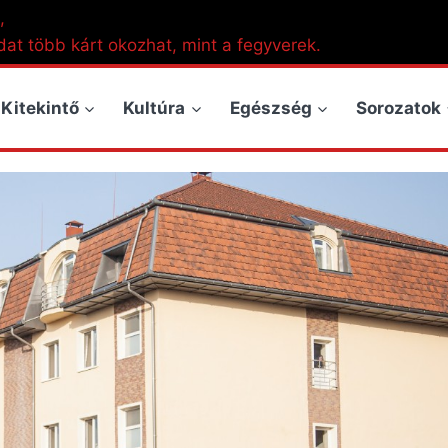
,
dat több kárt okozhat, mint a fegyverek.
Kitekintő
Kultúra
Egészség
Sorozatok