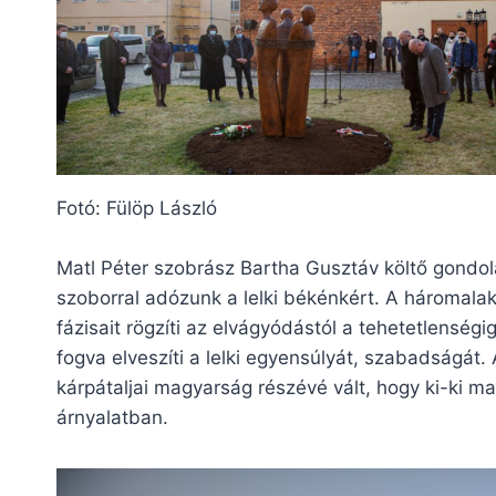
Fotó: Fülöp László
Matl Péter szobrász Bartha Gusztáv költő gondola
szoborral adózunk a lelki békénkért. A háromala
fázisait rögzíti az elvágyódástól a tehetetlenségi
fogva elveszíti a lelki egyensúlyát, szabadságát.
kárpátaljai magyarság részévé vált, hogy ki-ki ma
árnyalatban.