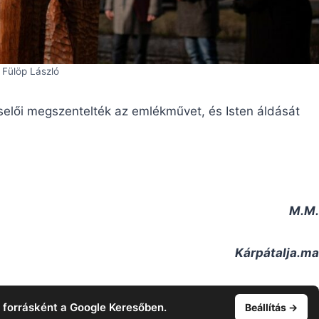
 Fülöp László
selői megszentelték az emlékművet, és Isten áldását
M.M.
Kárpátalja.ma
t forrásként a Google Keresőben.
Beállítás →