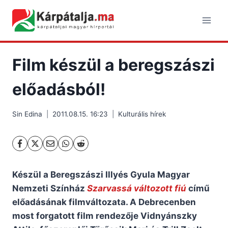
Skip
to
content
Film készül a beregszászi
előadásból!
Sin Edina
2011.08.15. 16:23
Kulturális hírek
Készül a Beregszászi Illyés Gyula Magyar
Nemzeti Színház
Szarvassá változott fiú
című
előadásának filmváltozata. A Debrecenben
most forgatott film rendezője Vidnyánszky