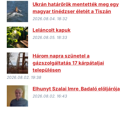
Ukrán határőrök mentették meg egy
magyar tinédzser életét a Tiszán
2026.08.04. 18:32
Leláncolt kapuk
2026.08.05. 18:33
Három napra szünetel a
gázszolgáltatás 17 kárpátaljai
településen
2026.08.02. 19:38
Elhunyt Szalai Imre, Badaló elöljárója
2026.08.02. 16:43