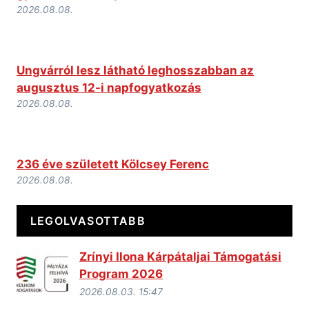
2026.08.08.
Ungvárról lesz látható leghosszabban az
augusztus 12-i napfogyatkozás
2026.08.08.
236 éve született Kölcsey Ferenc
2026.08.08.
LEGOLVASOTTABB
Zrínyi Ilona Kárpátaljai Támogatási
Program 2026
2026.08.03. 15:47