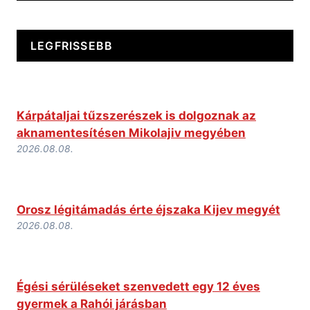
LEGFRISSEBB
Kárpátaljai tűzszerészek is dolgoznak az
aknamentesítésen Mikolajiv megyében
2026.08.08.
Orosz légitámadás érte éjszaka Kijev megyét
2026.08.08.
Égési sérüléseket szenvedett egy 12 éves
gyermek a Rahói járásban