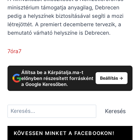
minisztérium támogatja anyagilag, Debrecen
pedig a helyszínek biztosításával segíti a mozi
létrejöttét. A premiert decemberre tervezik, a
bemutató várható helyszíne is Debrecen.
7óra7
Állítsa be a Kárpátalja.ma-t
előnyben részesített forrásként
Beállítás →
a Google Keresőben.
Keresés
Keresés
KÖVESSEN MINKET A FACEBOOKON!