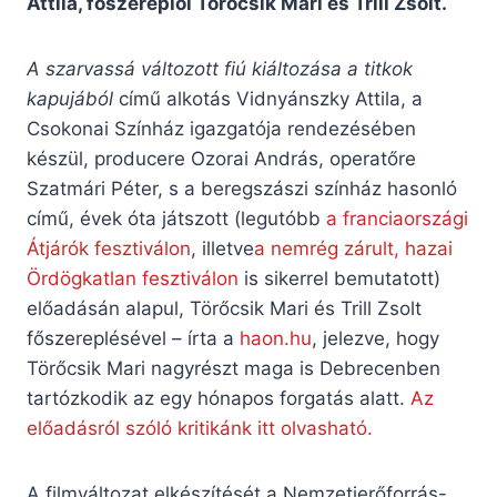
Attila, főszereplői Törőcsik Mari és Trill Zsolt.
A szarvassá változott fiú kiáltozása a titkok
kapujából
című alkotás Vidnyánszky Attila, a
Csokonai Színház igazgatója rendezésében
készül, producere Ozorai András, operatőre
Szatmári Péter, s a beregszászi színház hasonló
című, évek óta játszott (legutóbb
a franciaországi
Átjárók fesztiválon
, illetve
a nemrég zárult, hazai
Ördögkatlan fesztiválon
is sikerrel bemutatott)
előadásán alapul, Törőcsik Mari és Trill Zsolt
főszereplésével – írta a
haon.hu
, jelezve, hogy
Törőcsik Mari nagyrészt maga is Debrecenben
tartózkodik az egy hónapos forgatás alatt.
Az
előadásról szóló kritikánk itt olvasható.
A filmváltozat elkészítését a Nemzetierőforrás-