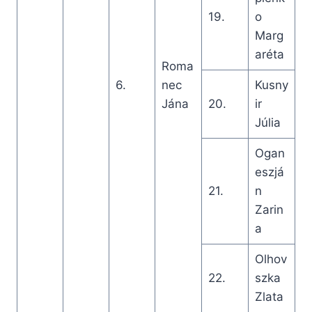
19.
o
Marg
aréta
Roma
6.
nec
Kusny
Jána
20.
ir
Júlia
Ogan
eszjá
21.
n
Zarin
a
Olhov
22.
szka
Zlata