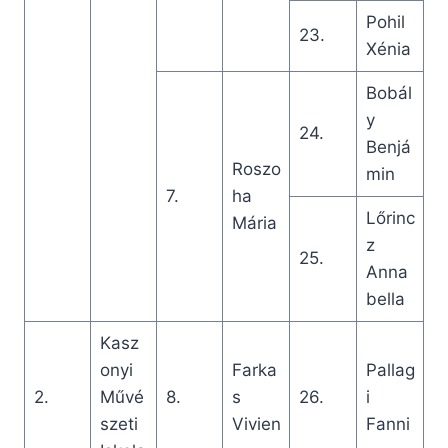
Pohil
23.
Xénia
Bobál
y
24.
Benjá
Roszo
min
7.
ha
Lőrinc
Mária
z
25.
Anna
bella
Kasz
onyi
Farka
Pallag
2.
Művé
8.
s
26.
i
szeti
Vivien
Fanni