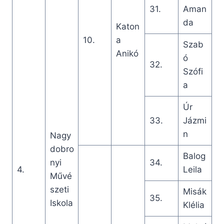
31.
Aman
da
Katon
10.
a
Szab
Anikó
ó
32.
Szófi
a
Úr
33.
Jázmi
n
Nagy
dobro
Balog
nyi
34.
4.
Leila
Művé
szeti
Misák
35.
Iskola
Klélia