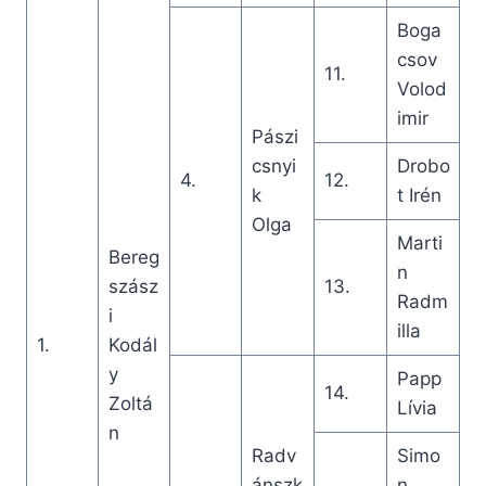
Boga
csov
11.
Volod
imir
Pászi
csnyi
Drobo
4.
12.
k
t Irén
Olga
Marti
Bereg
n
szász
13.
Radm
i
illa
1.
Kodál
y
Papp
14.
Zoltá
Lívia
n
Radv
Simo
ánszk
n