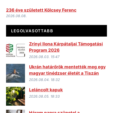
236 éve született Kölcsey Ferenc
2026.08.08.
LEGOLVASOTTABB
Zrínyi Ilona Kárpátaljai Támogatási
Program 2026
2026.08.03. 15:47
Ukrán határőrök mentették meg egy
magyar tinédzser életét a Tiszán
2026.08.04. 18:32
Leláncolt kapuk
2026.08.05. 18:33
Három napra szünetel a