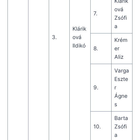
Klárik
ová
7.
Zsófi
a
Klárik
3.
ová
Krém
Ildikó
8.
er
Aliz
Varga
Eszte
9.
r
Ágne
s
Barta
10.
Zsófi
a