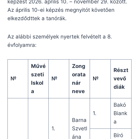
képzést 2026. április 10. – november 29. között.
Az április 10-ei képzés megnyitót követően
elkezdődttek a tanórák.
Az alábbi személyek nyertek felvételt a 8.
évfolyamra:
Művé
Zong
Részt
szeti
orata
№
№
№
vevő
Iskol
nár
diák
a
neve
Bakó
1.
Biank
Barna
a
1.
Szvetl
Bíró
ána