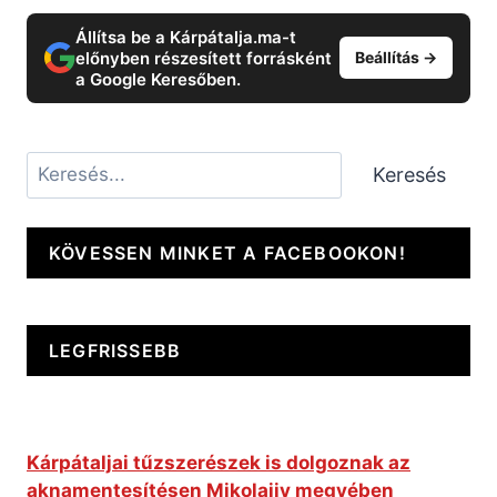
Állítsa be a Kárpátalja.ma-t
előnyben részesített forrásként
Beállítás →
a Google Keresőben.
Keresés
Keresés
KÖVESSEN MINKET A FACEBOOKON!
LEGFRISSEBB
Kárpátaljai tűzszerészek is dolgoznak az
aknamentesítésen Mikolajiv megyében