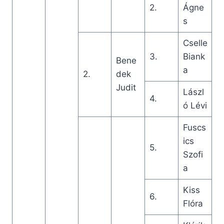
2.
Ágne
s
Cselle
3.
Biank
Bene
a
2.
dek
Judit
Lászl
4.
ó Lévi
Fuscs
ics
5.
Szofi
a
Kiss
6.
Flóra