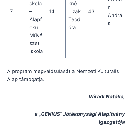
skola
kné
n
7.
–
14.
Lizák
43.
Andrá
Alapf
Teod
s
okú
óra
Művé
szeti
Iskola
A program megvalósulását a Nemzeti Kulturális
Alap támogatja.
Váradi Natália,
a „GENIUS” Jótékonysági Alapítvány
igazgatója