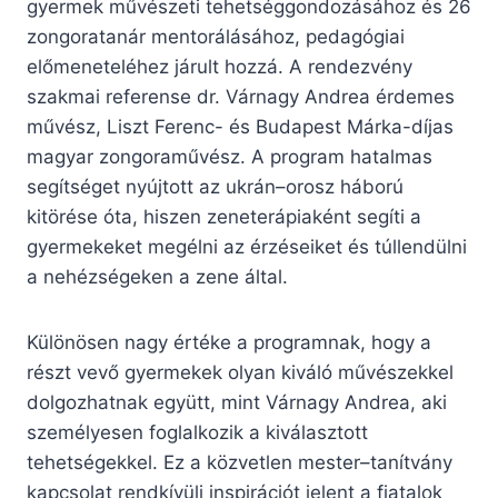
gyermek művészeti tehetséggondozásához és 26
zongoratanár mentorálásához, pedagógiai
előmeneteléhez járult hozzá. A rendezvény
szakmai referense dr. Várnagy Andrea érdemes
művész, Liszt Ferenc- és Budapest Márka-díjas
magyar zongoraművész. A program hatalmas
segítséget nyújtott az ukrán–orosz háború
kitörése óta, hiszen zeneterápiaként segíti a
gyermekeket megélni az érzéseiket és túllendülni
a nehézségeken a zene által.
Különösen nagy értéke a programnak, hogy a
részt vevő gyermekek olyan kiváló művészekkel
dolgozhatnak együtt, mint Várnagy Andrea, aki
személyesen foglalkozik a kiválasztott
tehetségekkel. Ez a közvetlen mester–tanítvány
kapcsolat rendkívüli inspirációt jelent a fiatalok