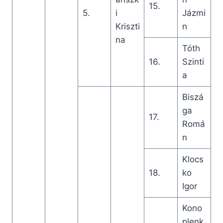
15.
5.
i
Jázmi
Kriszti
n
na
Tóth
16.
Szinti
a
Biszá
ga
17.
Romá
n
Klocs
18.
ko
Igor
Kono
plenk