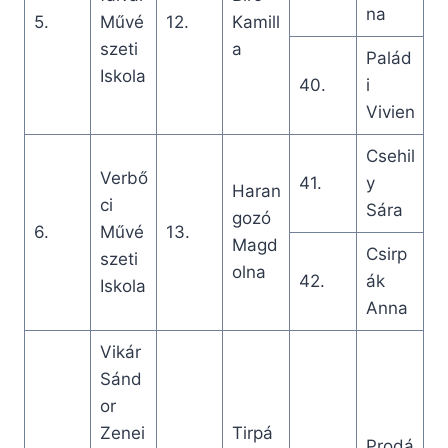
na
5.
Művé
12.
Kamill
szeti
a
Palád
Iskola
40.
i
Vivien
Csehil
Verbő
41.
y
Haran
ci
Sára
gozó
6.
Művé
13.
Magd
Csirp
szeti
olna
42.
ák
Iskola
Anna
Vikár
Sánd
or
Zenei
Tirpá
Prodá