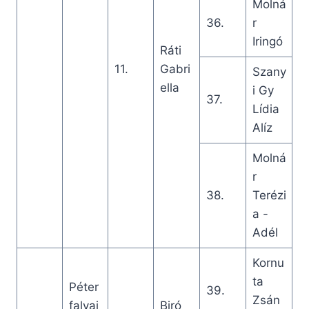
Molná
36.
r
Iringó
Ráti
11.
Gabri
Szany
ella
i Gy
37.
Lídia
Alíz
Molná
r
38.
Terézi
a -
Adél
Kornu
ta
Péter
39.
Zsán
falvai
Biró