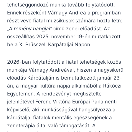
tehetséggondozó munka tovább folytatódott.
Ennek részeként Várnagy Andrea a programban
részt vevő fiatal muzsikusok számára hozta létre
„A remény hangjai”
című zenei előadást. Az
összeállítás 2025. november 19-én mutatkozott
be a X. Brüsszeli Kárpátaljai Napon.
2026-ban folytatódott a fiatal tehetségek közös
munkája Várnagy Andreával, hiszen a nagysikerű
előadás Kárpátalján is bemutatkozott január 23-
án, a magyar kultúra napja alkalmából a Rákóczi
Egyetemen. A rendezvényt megtisztelte
jelenlétével Ferenc Viktória Európai Parlamenti
képviselő, aki munkásságával hangsúlyozza a
kárpátaljai fiatalok mentális egészségének a
zeneterápia által való támogatását. A