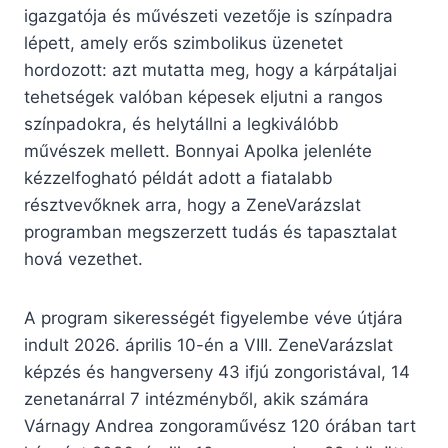
igazgatója és művészeti vezetője is színpadra
lépett, amely erős szimbolikus üzenetet
hordozott: azt mutatta meg, hogy a kárpátaljai
tehetségek valóban képesek eljutni a rangos
színpadokra, és helytállni a legkiválóbb
művészek mellett. Bonnyai Apolka jelenléte
kézzelfogható példát adott a fiatalabb
résztvevőknek arra, hogy a ZeneVarázslat
programban megszerzett tudás és tapasztalat
hová vezethet.
A program sikerességét figyelembe véve útjára
indult 2026. április 10-én a VIII. ZeneVarázslat
képzés és hangverseny 43 ifjú zongoristával, 14
zenetanárral 7 intézményből, akik számára
Várnagy Andrea zongoraművész 120 órában tart