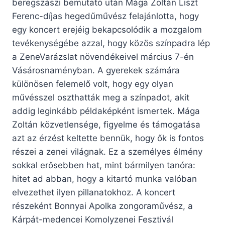
beregszászi bemutató után Mága Zoltán Liszt
Ferenc-díjas hegedűművész felajánlotta, hogy
egy koncert erejéig bekapcsolódik a mozgalom
tevékenységébe azzal, hogy közös színpadra lép
a ZeneVarázslat növendékeivel március 7-én
Vásárosnaményban. A gyerekek számára
különösen felemelő volt, hogy egy olyan
művésszel oszthatták meg a színpadot, akit
addig leginkább példaképként ismertek. Mága
Zoltán közvetlensége, figyelme és támogatása
azt az érzést keltette bennük, hogy ők is fontos
részei a zenei világnak. Ez a személyes élmény
sokkal erősebben hat, mint bármilyen tanóra:
hitet ad abban, hogy a kitartó munka valóban
elvezethet ilyen pillanatokhoz. A koncert
részeként Bonnyai Apolka zongoraművész, a
Kárpát-medencei Komolyzenei Fesztivál