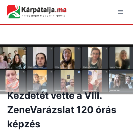
Skip
to
content
Kezdetét vette a VIII.
ZeneVarázslat 120 órás
képzés