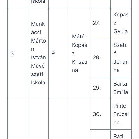
Iskola
Kopas
27.
z
Munk
Gyula
ácsi
Máté-
Márto
Kopas
Szab
n
3.
9.
z
ó
István
28.
Kriszti
Johan
Művé
na
na
szeti
Iskola
Barta
29.
Emília
Pinte
30.
Fruzsi
na
Ráti