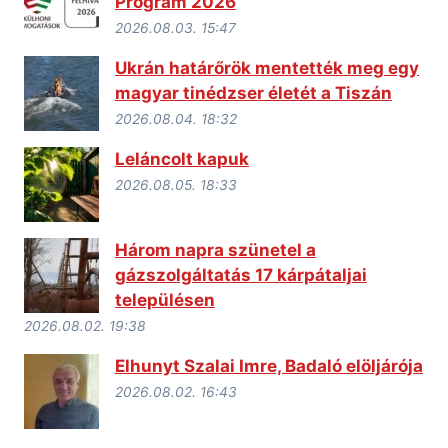
Program 2026
2026.08.03. 15:47
Ukrán határőrök mentették meg egy
magyar tinédzser életét a Tiszán
2026.08.04. 18:32
Leláncolt kapuk
2026.08.05. 18:33
Három napra szünetel a
gázszolgáltatás 17 kárpátaljai
településen
2026.08.02. 19:38
Elhunyt Szalai Imre, Badaló elöljárója
2026.08.02. 16:43