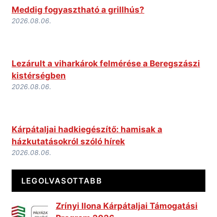
Meddig fogyasztható a grillhús?
2026.08.06.
Lezárult a viharkárok felmérése a Beregszászi
kistérségben
2026.08.06.
Kárpátaljai hadkiegészítő: hamisak a
házkutatásokról szóló hírek
2026.08.06.
LEGOLVASOTTABB
Zrínyi Ilona Kárpátaljai Támogatási