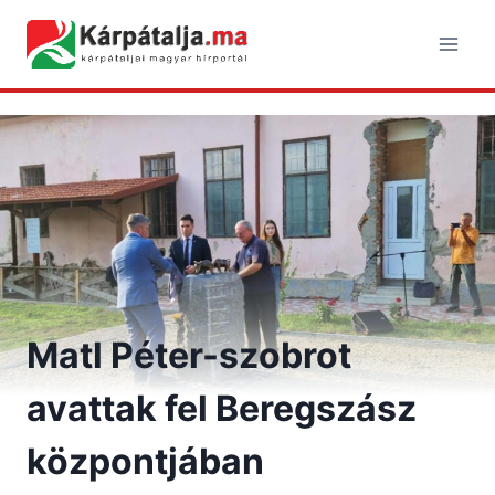
Skip
to
content
Matl Péter-szobrot
avattak fel Beregszász
központjában