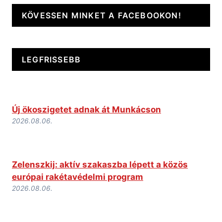
KÖVESSEN MINKET A FACEBOOKON!
LEGFRISSEBB
Új ökoszigetet adnak át Munkácson
2026.08.06.
Zelenszkij: aktív szakaszba lépett a közös
európai rakétavédelmi program
2026.08.06.