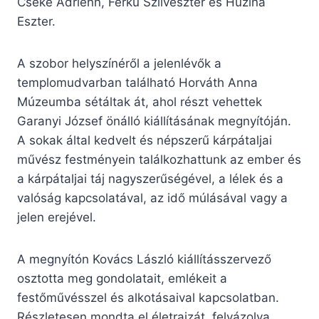
Cséke Adrienn, Ferku Szilveszter és Huzina
Eszter.
A szobor helyszínéről a jelenlévők a
templomudvarban található Horváth Anna
Múzeumba sétáltak át, ahol részt vehettek
Garanyi József önálló kiállításának megnyítóján.
A sokak által kedvelt és népszerű kárpátaljai
művész festményein találkozhattunk az ember és
a kárpátaljai táj nagyszerűségével, a lélek és a
valóság kapcsolatával, az idő múlásával vagy a
jelen erejével.
A megnyítón Kovács László kiállításszervező
osztotta meg gondolatait, emlékeit a
festőművésszel és alkotásaival kapcsolatban.
Részletesen mondta el életrajzát, felvázolva