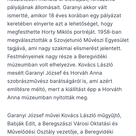
pályájának állomásait. Garanyi akkor vált
ismertté, amikor 18 éves korában egy pályázat
keretében elnyerte azt a lehetőséget, hogy
megfesthette Horty Miklós portréját. 1958-ban
megválasztották a Szovjetunió Művészi Egyesület
tagjává, ami nagy szakmai elismerést jelentett.
Festményeinek nagy része a Beregvidéki
múzeumban volt elhelyezve. Kovács László
mesélt Garanyi József és Horváh Anna
szobrászművész barátságáról is, ami azért
említésre méltó, mert a kiállítást épp a Horváth
Anna múzeumban nyitották meg.
Garanyi József művei Kovács László műgyűjtő,
Babják Edit, a Beregszászi Városi Oktatási és
Művelődési Osztály vezetője, a Beregvidéki