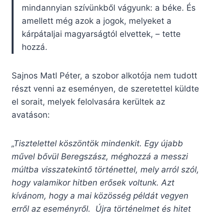
mindannyian szívünkből vágyunk: a béke. És
amellett még azok a jogok, melyeket a
kárpátaljai magyarságtól elvettek, – tette
hozzá.
Sajnos Matl Péter, a szobor alkotója nem tudott
részt venni az eseményen, de szeretettel küldte
el sorait, melyek felolvasára kerültek az
avatáson:
„Tisztelettel köszöntök mindenkit. Egy újabb
művel bővül Beregszász, méghozzá a messzi
múltba visszatekintő történettel, mely arról szól,
hogy valamikor hitben erősek voltunk. Azt
kívánom, hogy a mai közösség példát vegyen
erről az eseményről. Újra történelmet és hitet