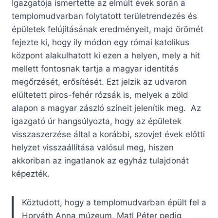
Igazgatója ismertette az elmúlt évek során a
templomudvarban folytatott területrendezés és
épületek felújításának eredményeit, majd örömét
fejezte ki, hogy ily módon egy római katolikus
központ alakulhatott ki ezen a helyen, mely a hit
mellett fontosnak tartja a magyar identitás
megőrzését, erősítését. Ezt jelzik az udvaron
elültetett piros-fehér rózsák is, melyek a zöld
alapon a magyar zászló színeit jelenítik meg. Az
igazgató úr hangsúlyozta, hogy az épületek
visszaszerzése által a korábbi, szovjet évek előtti
helyzet visszaállítása valósul meg, hiszen
akkoriban az ingatlanok az egyház tulajdonát
képezték.
Köztudott, hogy a templomudvarban épült fel a
Horváth Anna múzeum, Matl Péter pedig