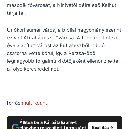
második fővárosát, a Ninivétől délre eső Kalhut
tárja fel.
Úr ókori sumér város, a bibliai hagyomány szerint
ez volt Ábrahám szülővárosa. A több mint ötezer
éve alapított várost az Eufráteszből induló
csatorna vette körül, így a Perzsa-öböl
legnagyobb forgalmú kikötőjeként ellenőrizhette
a folyó kereskedelmét.
forrás:
mult-kor.hu
Állítsa be a Kárpátalja.ma-t
előnyben részesített forrásként
Beállítás →