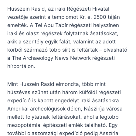
Husszein Rasid, az iraki Régészeti Hivatal
vezetője szerint a templomot Kr. e. 2500 táján
emelték. A Tel Abu Tabír régészeti helyszínen
iraki és olasz régészek folytatnak ásatásokat,
akik a szentély egyik falát, valamint az adott
korból származó több sírt is feltártak – olvasható
a The Archaeology News Network régészeti
hírportálon.
Mint Huszein Rasid elmondta, több mint
húszéves szünet után három külföldi régészeti
expedíció is kapott engedélyt iraki ásatásokra.
Amerikai archeológusok délen, Násziríja városa
mellett folytatnak feltárásokat, ahol a legtöbb
mezopotámiai építészeti emlék található. Egy
további olaszországi expedíció pedig Asszíria