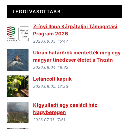
LEGOLVASOTTABB
Zrínyi Ilona Kárpátaljai Támogatási
Program 2026
2026.08.03. 15:47
Ukrán határőrök mentették meg egy
magyar tinédzser életét a Tiszán
2026.08.04. 18:32
Leláncolt kapuk
2026.08.05. 18:33
Kigyulladt egy családi ház
Nagyberegen
2026.07.31. 17:51