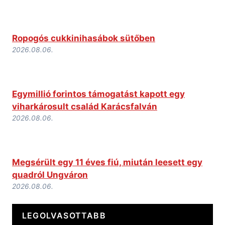
Ropogós cukkinihasábok sütőben
2026.08.06.
Egymillió forintos támogatást kapott egy
viharkárosult család Karácsfalván
2026.08.06.
Megsérült egy 11 éves fiú, miután leesett egy
quadról Ungváron
2026.08.06.
LEGOLVASOTTABB