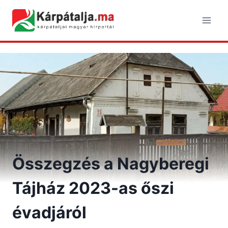
Skip
to
content
Összegzés a Nagyberegi
Tájház 2023-as őszi
évadjáról