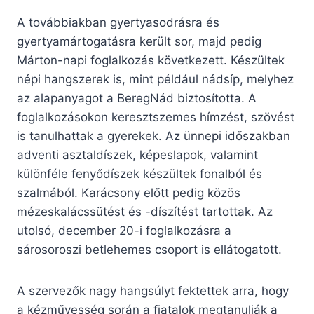
A továbbiakban gyertyasodrásra és
gyertyamártogatásra került sor, majd pedig
Márton-napi foglalkozás következett. Készültek
népi hangszerek is, mint például nádsíp, melyhez
az alapanyagot a BeregNád biztosította. A
foglalkozásokon keresztszemes hímzést, szövést
is tanulhattak a gyerekek. Az ünnepi időszakban
adventi asztaldíszek, képeslapok, valamint
különféle fenyődíszek készültek fonalból és
szalmából. Karácsony előtt pedig közös
mézeskalácssütést és -díszítést tartottak. Az
utolsó, december 20-i foglalkozásra a
sárosoroszi betlehemes csoport is ellátogatott.
A szervezők nagy hangsúlyt fektettek arra, hogy
a kézművesség során a fiatalok megtanulják a