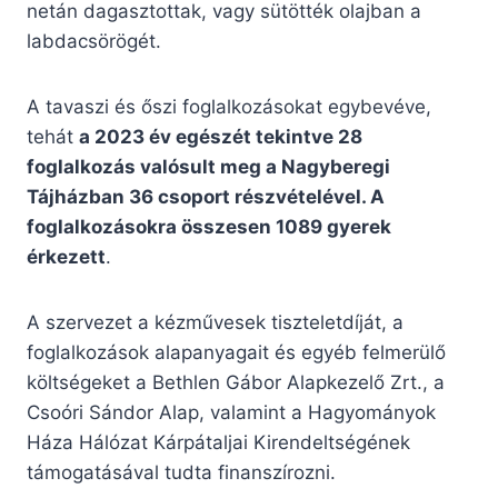
netán dagasztottak, vagy sütötték olajban a
labdacsörögét.
A tavaszi és őszi foglalkozásokat egybevéve,
tehát
a 2023 év egészét tekintve 28
foglalkozás valósult meg a Nagyberegi
Tájházban 36 csoport részvételével. A
foglalkozásokra összesen 1089 gyerek
érkezett
.
A szervezet a kézművesek tiszteletdíját, a
foglalkozások alapanyagait és egyéb felmerülő
költségeket a Bethlen Gábor Alapkezelő Zrt., a
Csoóri Sándor Alap, valamint a Hagyományok
Háza Hálózat Kárpátaljai Kirendeltségének
támogatásával tudta finanszírozni.