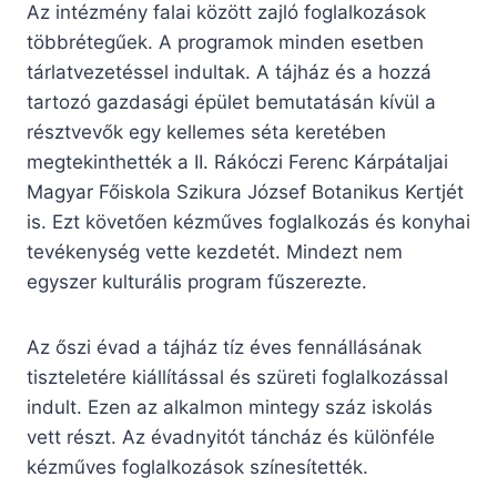
Az intézmény falai között zajló foglalkozások
többrétegűek. A programok minden esetben
tárlatvezetéssel indultak. A tájház és a hozzá
tartozó gazdasági épület bemutatásán kívül a
résztvevők egy kellemes séta keretében
megtekinthették a II. Rákóczi Ferenc Kárpátaljai
Magyar Főiskola Szikura József Botanikus Kertjét
is. Ezt követően kézműves foglalkozás és konyhai
tevékenység vette kezdetét. Mindezt nem
egyszer kulturális program fűszerezte.
Az őszi évad a tájház tíz éves fennállásának
tiszteletére kiállítással és szüreti foglalkozással
indult. Ezen az alkalmon mintegy száz iskolás
vett részt. Az évadnyitót táncház és különféle
kézműves foglalkozások színesítették.