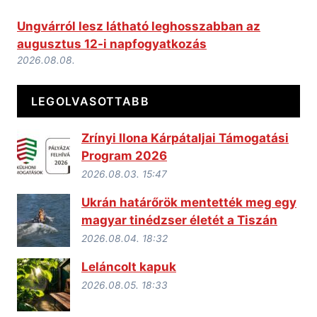
Ungvárról lesz látható leghosszabban az
augusztus 12-i napfogyatkozás
2026.08.08.
LEGOLVASOTTABB
Zrínyi Ilona Kárpátaljai Támogatási
Program 2026
2026.08.03. 15:47
Ukrán határőrök mentették meg egy
magyar tinédzser életét a Tiszán
2026.08.04. 18:32
Leláncolt kapuk
2026.08.05. 18:33