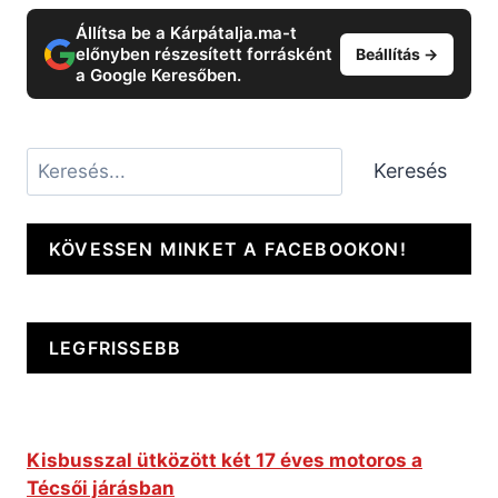
Állítsa be a Kárpátalja.ma-t
előnyben részesített forrásként
Beállítás →
a Google Keresőben.
Keresés
Keresés
KÖVESSEN MINKET A FACEBOOKON!
LEGFRISSEBB
Kisbusszal ütközött két 17 éves motoros a
Técsői járásban