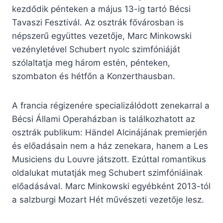
kezdődik pénteken a május 13-ig tartó Bécsi
Tavaszi Fesztivál. Az osztrák fővárosban is
népszerű együttes vezetője, Marc Minkowski
vezényletével Schubert nyolc szimfóniáját
szólaltatja meg három estén, pénteken,
szombaton és hétfőn a Konzerthausban.
A francia régizenére specializálódott zenekarral a
Bécsi Állami Operaházban is találkozhatott az
osztrák publikum: Händel Alcinájának premierjén
és előadásain nem a ház zenekara, hanem a Les
Musiciens du Louvre játszott. Ezúttal romantikus
oldalukat mutatják meg Schubert szimfóniáinak
előadásával. Marc Minkowski egyébként 2013-tól
a salzburgi Mozart Hét művészeti vezetője lesz.