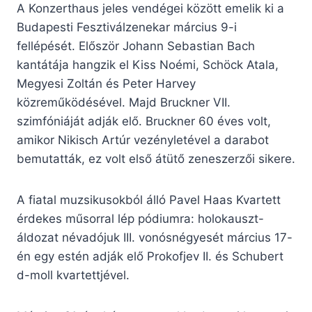
A Konzerthaus jeles vendégei között emelik ki a
Budapesti Fesztiválzenekar március 9-i
fellépését. Először Johann Sebastian Bach
kantátája hangzik el Kiss Noémi, Schöck Atala,
Megyesi Zoltán és Peter Harvey
közreműködésével. Majd Bruckner VII.
szimfóniáját adják elő. Bruckner 60 éves volt,
amikor Nikisch Artúr vezényletével a darabot
bemutatták, ez volt első átütő zeneszerzői sikere.
A fiatal muzsikusokból álló Pavel Haas Kvartett
érdekes műsorral lép pódiumra: holokauszt-
áldozat névadójuk III. vonósnégyesét március 17-
én egy estén adják elő Prokofjev II. és Schubert
d-moll kvartettjével.