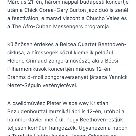
Március 21-én, három nappal budapesti koncertje
után a Chick Corea–Gary Burton jazz duó is zenél
a fesztiválon, elmarad viszont a Chucho Vales és
a The Afro-Cuban Messengers programja.
Különösen érdekes a Belcea Quartet Beethoven-
ciklusa, a hírességek közül kiemelik például
Hélene Grimaud zongoraművészt, aki a Bécsi
Filharmonikusok koncertjén március 12-én
Brahms d-moll zongoraversenyét játssza Yannick
Nézet-Séguin vezényletével.
A csellóművész Pieter Wispelwey Kristian
Bezuidenhouttal muzsikál április 12-én, utóbbi a
hammerklavier mellé ül, hogy Beethoven-estjük
teljesen korhűen hangozzék. Ugyanezen a napon
a Taraf de Haidouks és a Kocani Orkestar ad