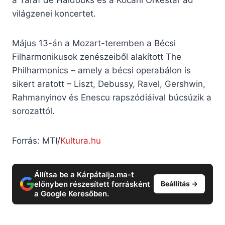
világzenei koncertet.
Május 13-án a Mozart-teremben a Bécsi
Filharmonikusok zenészeiből alakított The
Philharmonics – amely a bécsi operabálon is
sikert aratott – Liszt, Debussy, Ravel, Gershwin,
Rahmanyinov és Enescu rapszódiáival búcsúzik a
sorozattól.
Forrás: MTI/
Kultura.hu
Állítsa be a Kárpátalja.ma-t
előnyben részesített forrásként
Beállítás →
a Google Keresőben.