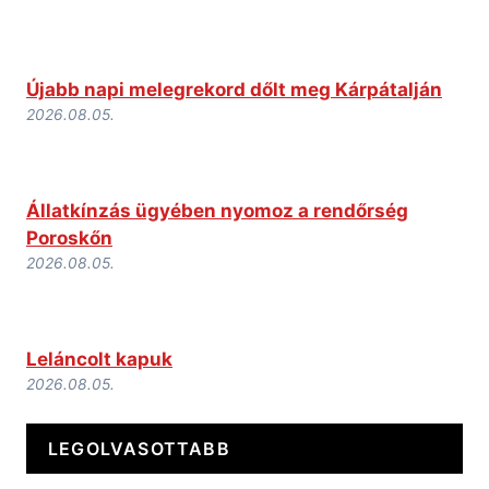
Újabb napi melegrekord dőlt meg Kárpátalján
2026.08.05.
Állatkínzás ügyében nyomoz a rendőrség
Poroskőn
2026.08.05.
Leláncolt kapuk
2026.08.05.
LEGOLVASOTTABB