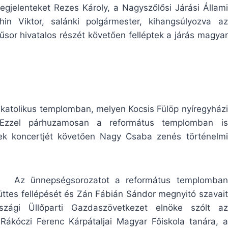
gjelenteket Rezes Károly, a Nagyszőlősi Járási Állami
hin Viktor, salánki polgármester, kihangsúlyozva az
or hivatalos részét követően felléptek a járás magyar
ög katolikus templomban, melyen Kocsis Fülöp nyíregyházi
t. Ezzel párhuzamosan a református templomban is
ek koncertjét követően Nagy Csaba zenés történelmi
Az ünnepségsorozatot a református templomban
ttes fellépését és Zán Fábián Sándor megnyitó szavait
zági Üllőparti Gazdaszövetkezet elnöke szólt az
 Rákóczi Ferenc Kárpátaljai Magyar Főiskola tanára, a