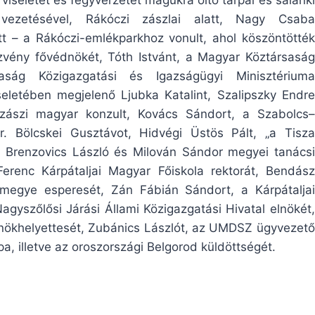
ezetésével, Rákóczi zászlai alatt, Nagy Csaba
t – a Rákóczi-emlékparkhoz vonult, ahol köszöntötték
vény fővédnökét, Tóth Istvánt, a Magyar Köztársaság
aság Közigazgatási és Igazságügyi Minisztériuma
seletében megjelenő Ljubka Katalint, Szalipszky Endre
szászi magyar konzult, Kovács Sándort, a Szabolcs–
. Bölcskei Gusztávot, Hidvégi Üstös Pált, „a Tisza
, Brenzovics László és Milován Sándor megyei tanácsi
Ferenc Kárpátaljai Magyar Főiskola rektorát, Bendász
zmegye esperesét, Zán Fábián Sándort, a Kárpátaljai
gyszőlősi Járási Állami Közigazgatási Hivatal elnökét,
lnökhelyettesét, Zubánics Lászlót, az UMDSZ ügyvezető
a, illetve az oroszországi Belgorod küldöttségét.