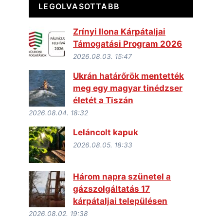
LEGOLVASOTTABB
Zrínyi Ilona Kárpátaljai
Támogatási Program 2026
2026.08.03. 15:47
Ukrán határőrök mentették
meg egy magyar tinédzser
életét a Tiszán
2026.08.04. 18:32
Leláncolt kapuk
2026.08.05. 18:33
Három napra szünetel a
gázszolgáltatás 17
kárpátaljai településen
2026.08.02. 19:38