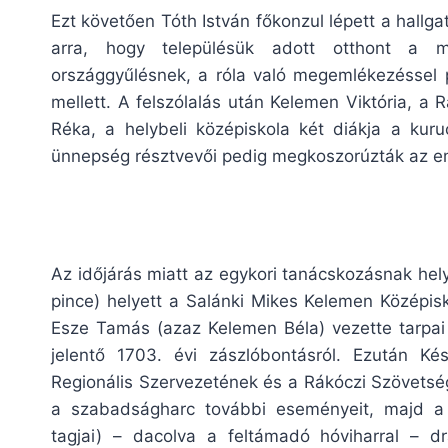
Ezt követően Tóth István főkonzul lépett a hallga
arra, hogy településük adott otthont a m
országgyűlésnek, a róla való megemlékezéssel 
mellett. A felszólalás után Kelemen Viktória, a R
Réka, a helybeli középiskola két diákja a kuru
ünnepség résztvevői pedig megkoszorúzták az em
Az időjárás miatt az egykori tanácskozásnak hel
pince) helyett a Salánki Mikes Kelemen Középi
Esze Tamás (azaz Kelemen Béla) vezette tarpa
jelentő 1703. évi zászlóbontásról. Ezután K
Regionális Szervezetének és a Rákóczi Szövetség
a szabadságharc további eseményeit, majd a 
tagjai) – dacolva a feltámadó hóviharral – d