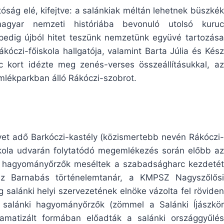
tóság elé, kifejtve: a salánkiak méltán lehetnek büszkék
agyar nemzeti históriába bevonuló utolsó kuruc
pedig újból hitet teszünk nemzetünk együvé tartozása
ákóczi-főiskola hallgatója, valamint Barta Júlia és Kész
c kort idézte meg zenés-verses összeállításukkal, az
lékparkban álló Rákóczi-szobrot.
yet adő Barkóczi-kastély (közismertebb nevén Rákóczi-
skola udvarán folytatódó megemlékezés során előbb az
i hagyományőrzők meséltek a szabadságharc kezdetét
ész Barnabás történelemtanár, a KMPSZ Nagyszőlősi
 salánki helyi szervezetének elnöke vázolta fel röviden
salánki hagyományőrzők (zömmel a Salánki Íjászkör
ramatizált formában előadták a salánki országgyűlés