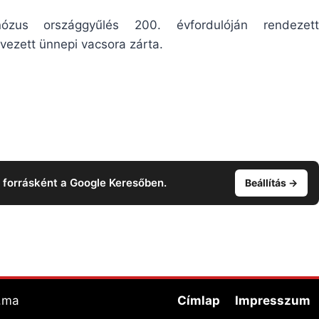
us országgyűlés 200. évfordulóján rendezett
vezett ünnepi vacsora zárta.
t forrásként a Google Keresőben.
Beállítás →
a.ma
Címlap
Impresszum