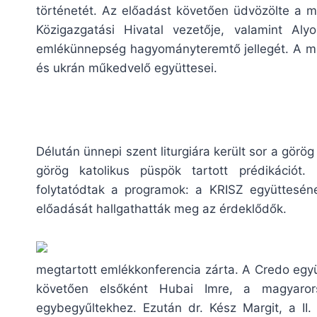
történetét. Az előadást követően üdvözölte a me
Közigazgatási Hivatal vezetője, valamint Alyo
emlékünnepség hagyományteremtő jellegét. A műs
és ukrán műkedvelő együttesei.
Délután ünnepi szent liturgiára került sor a gör
görög katolikus püspök tartott prédikáció
folytatódtak a programok: a KRISZ együttesén
előadását hallgathatták meg az érdeklődők.
megtartott emlékkonferencia zárta. A Credo együ
követően elsőként Hubai Imre, a magyarors
egybegyűltekhez. Ezután dr. Kész Margit, a II.