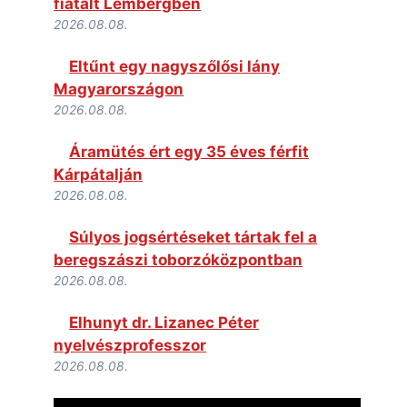
fiatalt Lembergben
2026.08.08.
Eltűnt egy nagyszőlősi lány
Magyarországon
2026.08.08.
Áramütés ért egy 35 éves férfit
Kárpátalján
2026.08.08.
Súlyos jogsértéseket tártak fel a
beregszászi toborzóközpontban
2026.08.08.
Elhunyt dr. Lizanec Péter
nyelvészprofesszor
2026.08.08.