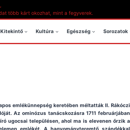
,
dat több kárt okozhat, mint a fegyverek.
Kitekintő
Kultúra
Egészség
Sorozatok
apos emlékünnepség keretében méltatták II. Rákóczi
lóját. Az ominózus tanácskozásra 1711 februárjában
ró ugocsai településen, ahol ma is elevenen őrzik a
Kelemen emlékét. A hagyományteremtő szándékkal