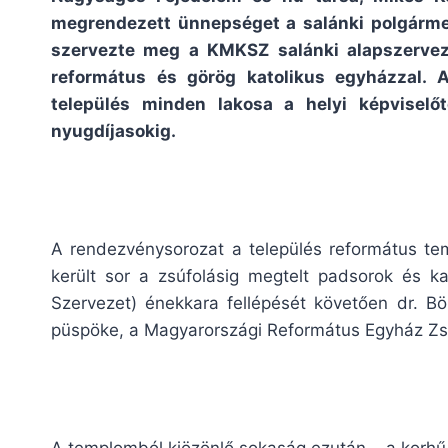
megrendezett ünnepséget a salánki polgármest
szervezte meg a KMKSZ salánki alapszerveze
református és görög katolikus egyházzal. 
település minden lakosa a helyi képviselőt
nyugdíjasokig.
A rendezvénysorozat a település református tem
került sor a zsúfolásig megtelt padsorok és kar
Szervezet) énekkara fellépését követően dr. Bö
püspöke, a Magyarországi Református Egyház Zsi
A templomból kiözönlő sokaság ezután – a korhű v