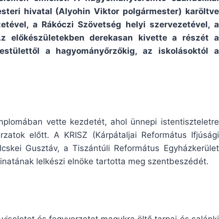
eri hivatal (Alyohin Viktor polgármester) karöltve
tével, a Rákóczi Szövetség helyi szervezetével, a
Az előkészületekben derekasan kivette a részét a
estülettől a hagyományőrzőkig, az iskolásoktól a
plomában vette kezdetét, ahol ünnepi istentiszteletre
zatok előtt. A KRISZ (Kárpátaljai Református Ifjúsági
lcskei Gusztáv, a Tiszántúli Református Egyházkerület
natának lelkészi elnöke tartotta meg szentbeszédét.
iseletet és fegyverzetet magukra öltő tarpai és salánki