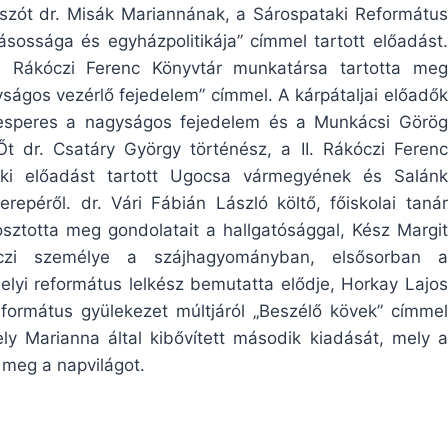
szót dr. Misák Mariannának, a Sárospataki Református
ásossága és egyházpolitikája” címmel tartott előadást.
I. Rákóczi Ferenc Könyvtár munkatársa tartotta meg
yságos vezérlő fejedelem” címmel. A kárpátaljai előadők
 esperes a nagyságos fejedelem és a Munkácsi Görög
Őt dr. Csatáry György történész, a II. Rákóczi Ferenc
 aki előadást tartott Ugocsa vármegyének és Salánk
péről. dr. Vári Fábián László költő, főiskolai tanár
sztotta meg gondolatait a hallgatósággal, Kész Margit
óczi személye a szájhagyományban, elsősorban a
elyi református lelkész bemutatta elődje, Horkay Lajos
református gyülekezet múltjáról „Beszélő kövek” címmel
y Marianna által kibővített második kiadását, mely a
 meg a napvilágot.