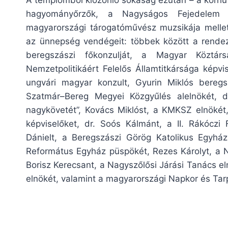
hagyományőrzők, a Nagyságos Fejedelem v
magyarországi tárogatóművész muzsikája mellet
az ünnepség vendégeit: többek között a rendez
beregszászi főkonzulját, a Magyar Köztárs
Nemzetpolitikáért Felelős Államtitkársága képvi
ungvári magyar konzult, Gyurin Miklós bereg
Szatmár–Bereg Megyei Közgyűlés alelnökét, dr
nagykövetét”, Kovács Miklóst, a KMKSZ elnökét
képviselőket, dr. Soós Kálmánt, a II. Rákóczi 
Dánielt, a Beregszászi Görög Katolikus Egyhá
Református Egyház püspökét, Rezes Károlyt, a Na
Borisz Kerecsant, a Nagyszőlősi Járási Tanács e
elnökét, valamint a magyarországi Napkor és Tarp