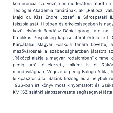
konferencia szervezője és moderátora átadta a 
Teológiai Akadémia tanárának, aki „Rákóczi vall
Majd dr. Kiss Endre József, a Sárospataki I
felszólalását „Hitében és erkölcsiségében is nag
közül elsőnek Bendász Dániel görög katolikus
Katolikus Püspökség kapcsolatáról értekezett. 
Kárpátaljai Magyar Főiskola tanára követte,
mezővárosnak a szabadságharcban játszott szere
„Rákóczi alakja a magyar irodalomban” címmel o
pedig arról értekezett, miként is él Rák
mondavilágban. Végezetül pedig Balogh Attila, h
lelkipásztor által Salánk község és a helybeli 
1936-ban írt könyv most kinyomtatott és Székel
KMKSZ salánki alapszervezete segítségével látta