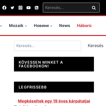
Keresés:
Mozaik
Новини
News
Háború
Keresés
Keresés
KÖVESSEN MINKET A
FACEBOOKON!
LEGFRISSEBB
Megkéseltek egy 19 éves kárpátaljai