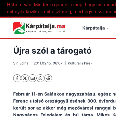
Skip
Háború van! Mindenki gondolja meg, hogy mit mond
to
mit nyilatkozik és mit oszt meg, mert egy rossz mon
content
Kárpátalja
Újra szól a tárogató
Sin Edina
2011.02.15. 08:07
Kulturális hírek
Február 11-én Salánkon nagyszabású, egész n
Ferenc utolsó országgyűlésének 300. évfordu
került sor az akkor még mezővárosi ranggal bí
Nagyságos Fejedelem és hű társa, Mikes 