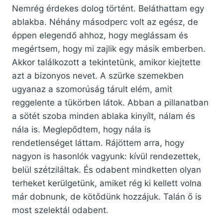
Nemrég érdekes dolog történt. Beláthattam egy
ablakba. Néhány másodperc volt az egész, de
éppen elegendő ahhoz, hogy meglássam és
megértsem, hogy mi zajlik egy másik emberben.
Akkor találkozott a tekintetünk, amikor kiejtette
azt a bizonyos nevet. A szürke szemekben
ugyanaz a szomorúság tárult elém, amit
reggelente a tükörben látok. Abban a pillanatban
a sötét szoba minden ablaka kinyílt, nálam és
nála is. Meglepődtem, hogy nála is
rendetlenséget láttam. Rájöttem arra, hogy
nagyon is hasonlók vagyunk: kívül rendezettek,
belül szétziláltak. És odabent mindketten olyan
terheket kerülgetünk, amiket rég ki kellett volna
már dobnunk, de kötődünk hozzájuk. Talán ő is
most szelektál odabent.