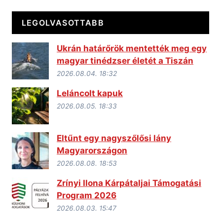
LEGOLVASOTTABB
Ukrán határőrök mentették meg egy
magyar tinédzser életét a Tiszán
2026.08.04. 18:32
Leláncolt kapuk
2026.08.05. 18:33
Eltűnt egy nagyszőlősi lány
Magyarországon
2026.08.08. 18:53
Zrínyi Ilona Kárpátaljai Támogatási
Program 2026
2026.08.03. 15:47