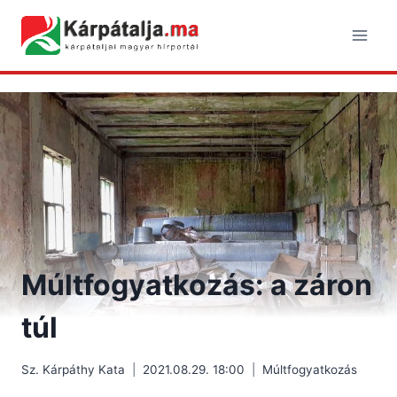
Skip
to
content
Múltfogyatkozás: a záron
túl
Sz. Kárpáthy Kata
2021.08.29. 18:00
Múltfogyatkozás