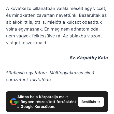
A következő pillanatban valaki mesélt egy viccet,
és mindketten zavartan nevettünk. Bezárultak az
ablakok itt is, ott is, mielőtt a kulcsot odaadtuk
volna egymásnak. Én még nem adhatom oda,
nem vagyok felkészülve rá. Az ablakba viszont
virágot teszek majd.
Sz. Kárpáthy Kata
*Reflexió egy fotóra. Múltfogyatkozás című
sorozatunk folytatódik.
Állítsa be a Kárpátalja.ma-t
előnyben részesített forrásként
Beállítás →
a Google Keresőben.