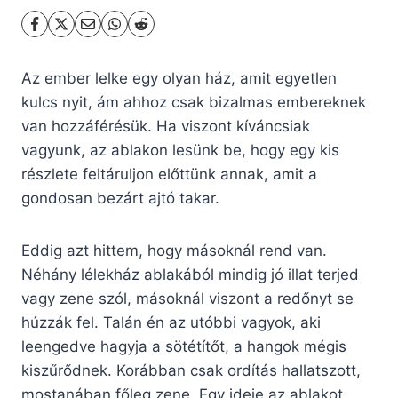
Az ember lelke egy olyan ház, amit egyetlen
kulcs nyit, ám ahhoz csak bizalmas embereknek
van hozzáférésük. Ha viszont kíváncsiak
vagyunk, az ablakon lesünk be, hogy egy kis
részlete feltáruljon előttünk annak, amit a
gondosan bezárt ajtó takar.
Eddig azt hittem, hogy másoknál rend van.
Néhány lélekház ablakából mindig jó illat terjed
vagy zene szól, másoknál viszont a redőnyt se
húzzák fel. Talán én az utóbbi vagyok, aki
leengedve hagyja a sötétítőt, a hangok mégis
kiszűrődnek. Korábban csak ordítás hallatszott,
mostanában főleg zene. Egy ideje az ablakot