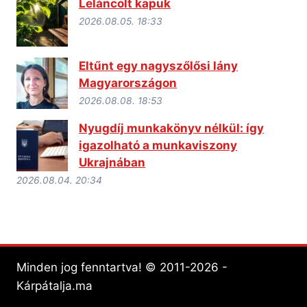
Leláncolt kapuk
2026.08.05. 18:33
Eltűnt egy nagyszőlősi lány
Magyarországon
2026.08.08. 18:53
Nyugdíj munkakönyv nélkül: így
igazolható a munkaviszony
Ukrajnában
2026.08.04. 20:34
Minden jog fenntartva! © 2011-2026 -
Kárpátalja.ma