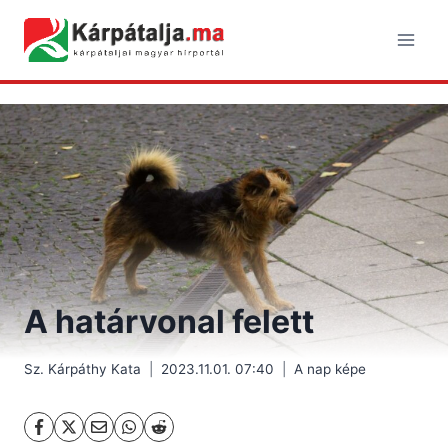
Skip
to
content
A határvonal felett
Sz. Kárpáthy Kata
2023.11.01. 07:40
A nap képe