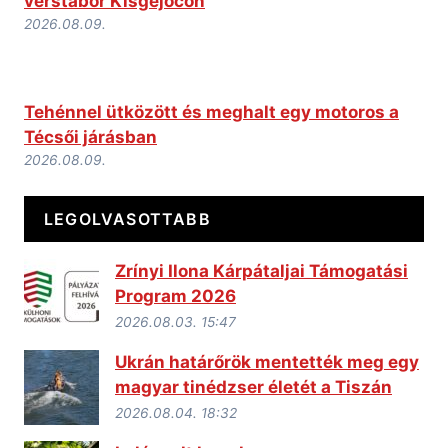
verstábor Kisgejőcön
2026.08.09.
Tehénnel ütközött és meghalt egy motoros a
Técsői járásban
2026.08.09.
LEGOLVASOTTABB
Zrínyi Ilona Kárpátaljai Támogatási
Program 2026
2026.08.03. 15:47
Ukrán határőrök mentették meg egy
magyar tinédzser életét a Tiszán
2026.08.04. 18:32